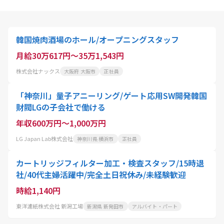
韓国焼肉酒場のホール/オープニングスタッフ
月給30万617円～35万1,543円
株式会社ナックス
大阪府 大阪市
正社員
「神奈川」量子アニーリング/ゲート応用SW開発韓国
財閥LGの子会社で働ける
年収600万円～1,000万円
LG Japan Lab株式会社
神奈川県 横浜市
正社員
カートリッジフィルター加工・検査スタッフ/15時退
社/40代主婦活躍中/完全土日祝休み/未経験歓迎
時給1,140円
東洋濾紙株式会社 新潟工場
新潟県 新発田市
アルバイト・パート