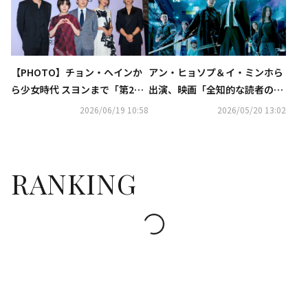
【PHOTO】チョン・ヘインか
アン・ヒョソプ＆イ・ミンホら
ら少女時代 スヨンまで「第22
出演、映画「全知的な読者の視
回ミジャンセン短編映画祭」に
点から」本日よりHuluにてレン
2026/06/19 10:58
2026/05/20 13:02
出席
タル最速独占配信開始！
RANKING