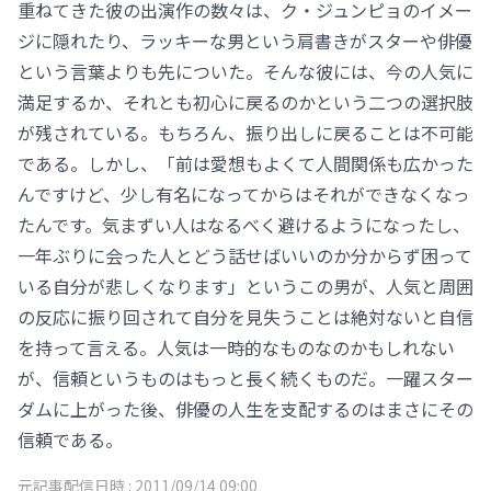
重ねてきた彼の出演作の数々は、ク・ジュンピョのイメー
ジに隠れたり、ラッキーな男という肩書きがスターや俳優
という言葉よりも先についた。そんな彼には、今の人気に
満足するか、それとも初心に戻るのかという二つの選択肢
が残されている。もちろん、振り出しに戻ることは不可能
である。しかし、「前は愛想もよくて人間関係も広かった
んですけど、少し有名になってからはそれができなくなっ
たんです。気まずい人はなるべく避けるようになったし、
一年ぶりに会った人とどう話せばいいのか分からず困って
いる自分が悲しくなります」というこの男が、人気と周囲
の反応に振り回されて自分を見失うことは絶対ないと自信
を持って言える。人気は一時的なものなのかもしれない
が、信頼というものはもっと長く続くものだ。一躍スター
ダムに上がった後、俳優の人生を支配するのはまさにその
信頼である。
元記事配信日時 :
2011/09/14 09:00