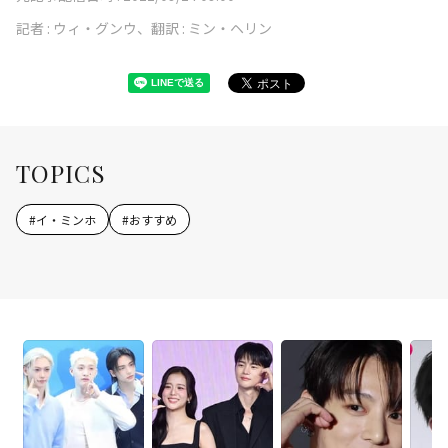
記者 :
ウィ・グンウ、翻訳 : ミン・ヘリン
TOPICS
#
イ・ミンホ
#
おすすめ