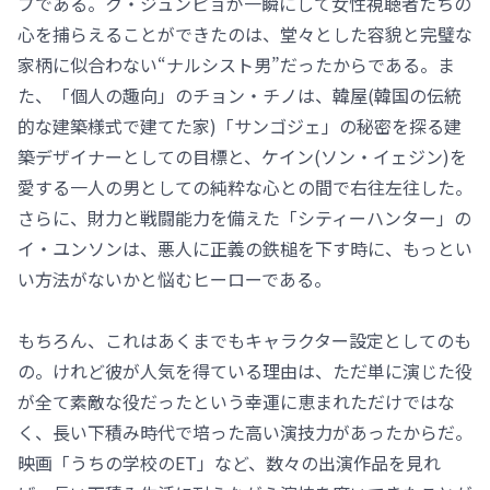
プである。ク・ジュンピョが一瞬にして女性視聴者たちの
心を捕らえることができたのは、堂々とした容貌と完璧な
家柄に似合わない“ナルシスト男”だったからである。ま
た、「個人の趣向」のチョン・チノは、韓屋(韓国の伝統
的な建築様式で建てた家)「サンゴジェ」の秘密を探る建
築デザイナーとしての目標と、ケイン(ソン・イェジン)を
愛する一人の男としての純粋な心との間で右往左往した。
さらに、財力と戦闘能力を備えた「シティーハンター」の
イ・ユンソンは、悪人に正義の鉄槌を下す時に、もっとい
い方法がないかと悩むヒーローである。
もちろん、これはあくまでもキャラクター設定としてのも
の。けれど彼が人気を得ている理由は、ただ単に演じた役
が全て素敵な役だったという幸運に恵まれただけではな
く、長い下積み時代で培った高い演技力があったからだ。
映画「うちの学校のET」など、数々の出演作品を見れ