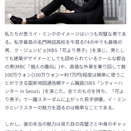
私たちが思うイ・ミンホのイメージはいつも完璧な男であ
る。私学最高の名門神話高校を牛耳るF4の中でも最強の
男、ク・ジュンピョ(KBS「花より男子」)を演じ、男とし
ても建築デザイナーとしても認められているクールな都会
の男(MBC「個人の趣向」)や、高価な外車を乗り回して数
100万ウォン(100万ウォン＝約7万円)程度は簡単に使うこ
とができる国家地図通信網チーム職員(SBS「シティーハ
ンター in Seoul」)を演じた。全てのものを持ち、「花よ
り男子」で一躍スターダムに上がった若手俳優。イ・ミン
ホというスターの魅力を語るのは簡単なことである。
しかし、彼の本当の魅力は見た目の完璧さと中身のギャッ