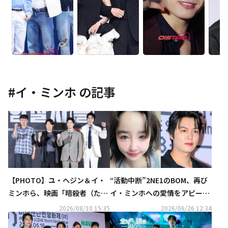
#
イ・ミンホ
の記事
【PHOTO】ユ・ヘジン＆イ・
“活動中断”2NE1のBOM、再び
ミンホら、映画「暗殺者（た
イ・ミンホへの愛情をアピー
ち）」制作報告会に出席
ル？新たなアカウント名に注目
2026/08/10 15:35
2026/06/26 12:34
集まる