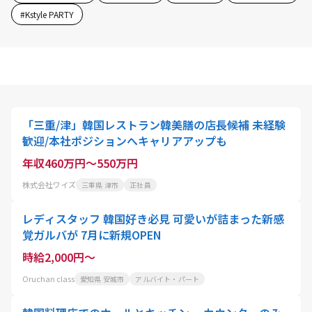
#
Kstyle PARTY
「三重/津」韓国レストラン韓美膳の店長候補 未経験
歓迎/本社ポジションへキャリアアップも
年収460万円～550万円
株式会社ワイズ
三重県 津市
正社員
レディスタッフ 韓国好き必見 可愛いが詰まった新感
覚ガルバが 7月に新規OPEN
時給2,000円～
Oruchan class
愛知県 安城市
アルバイト・パート