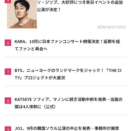
5
ソ・ジソブ、大好評につき来日イベントの追加
公演が決定！
2026/08/07 03:57
KARA、10月に日本ファンコンサート開催決定！延期を経
6
てファンと再会へ
BTS、ニューヨークのランドマークをジャック！「THE CI
7
TY」プロジェクトが大盛況
KATSEYE ソフィア、マノンに続き活動中断を発表…当面の
8
間は4人体制に（公式）
JO1、9月の韓国ソウル公演の中止を発表…事務所が謝罪
9