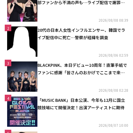
部ファンから不満の声も…ライブ配信で謝罪
「コミュニケーション不足だった」
2026/08/08 08:39
2
20代の日本人女性インフルエンサー、韓国でラ
イブ配信中に死亡…警察が経緯を調査
2026/08/06 02:59
3
BLACKPINK、本日デビュー10周年！直筆手紙で
ファンに感謝「皆さんのおかげでここまで来ら
れた」
2026/08/08 02:28
4
「MUSIC BANK」日本公演、今年も12月に国立
競技場にて開催決定！出演アーティストに期待
2026/08/07 10:00