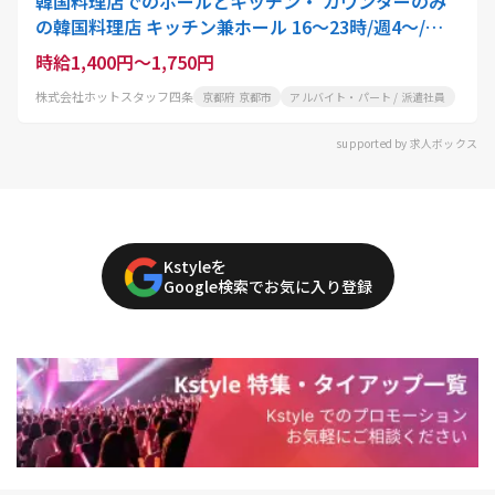
韓国料理店でのホールとキッチン・ カウンターのみ
の韓国料理店 キッチン兼ホール 16～23時/週4～/時
給1400円
時給1,400円～1,750円
株式会社ホットスタッフ四条
京都府 京都市
アルバイト・パート / 派遣社員
supported by 求人ボックス
Kstyleを
Google検索でお気に入り登録