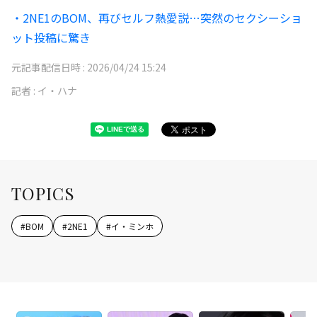
・2NE1のBOM、再びセルフ熱愛説…突然のセクシーショ
ット投稿に驚き
元記事配信日時 :
2026/04/24 15:24
記者 :
イ・ハナ
TOPICS
#
BOM
#
2NE1
#
イ・ミンホ