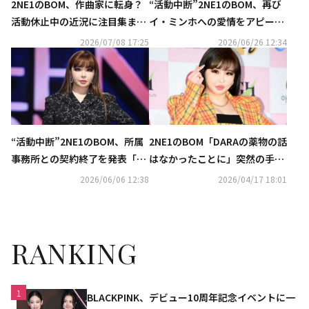
2NE1のBOM、作曲家に転身？
“活動中断”2NE1のBOM、再び
活動休止中の近況に注目集まる
イ・ミンホへの愛情をアピー
「どうにでもなって！」
ル？新たなアカウント名に注目
2026/07/08 17:25
2026/06/26 12:34
集まる
“活動中断”2NE1のBOM、所属
2NE1のBOM「DARAの薬物の話
事務所との契約終了を発表「健
はなかったことに」突然の手紙
康回復と休息に専念」
公開…メンバー愛綴るも削除
2026/06/06 12:38
2026/04/17 18:01
RANKING
1
BLACKPINK、デビュー10周年記念イベントに一