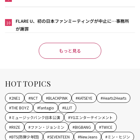
FLARE U、初の日本ファンミーティングが中止に…事務所
10
が謝罪
もっと見る
HOT TOPICS
#
2NE1
#
NCT
#
BLACKPINK
#
KATSEYE
#
Hearts2Hearts
#
THE BOYZ
#
fantagio
#
ILLIT
#
ミュージックバンク日本公演
#
YGエンターテインメント
#
RIIZE
#
ファン・ジョンミン
#
BIGBANG
#
TWICE
#
BTS(防弾少年団)
#
SEVENTEEN
#
NewJeans
#
ミン・ヒジン