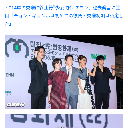
・“14年の交際に終止符”少女時代 スヨン、過去発言に注
目「チョン・ギョンホは初めての彼氏…交際初期は否定し
た」