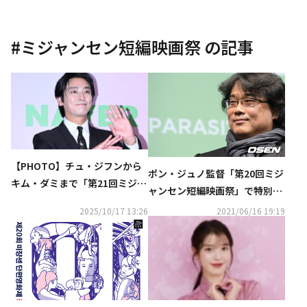
#
ミジャンセン短編映画祭
の記事
【PHOTO】チュ・ジフンから
ポン・ジュノ監督「第20回ミジ
キム・ダミまで「第21回ミジャ
ャンセン短編映画祭」で特別展
ンセン短編映画祭」に出席
を開催…初期に演出した全4作
2025/10/17 13:26
2021/06/16 19:19
を上映