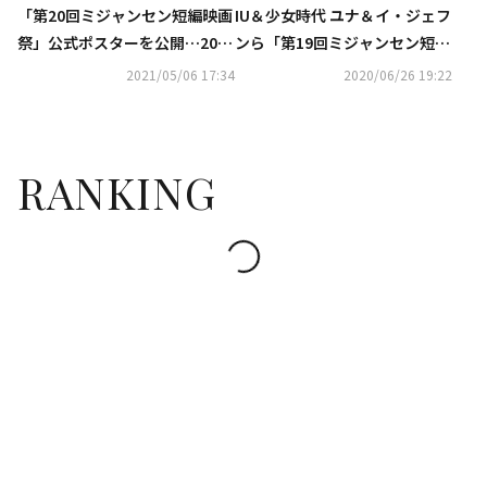
「第20回ミジャンセン短編映画
IU＆少女時代 ユナ＆イ・ジェフ
祭」公式ポスターを公開…20周
ンら「第19回ミジャンセン短編
年を記念するハングルの文字で
映画祭」の開幕祝賀映像を公開
2021/05/06 17:34
2020/06/26 19:22
さまざまな楽しみを予告
（動画あり）
RANKING