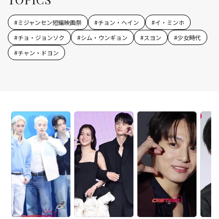
#
ミジャンセン短編映画祭
#
チョン・ヘイン
#
イ・ミンホ
#
チョ・ジョンソク
#
シム・ウンギョン
#
スヨン
#
少女時代
#
チャン・ドヨン