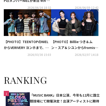
PのメンバーNIELが来日 4th Si
ngle「California」発売記念イ
2026/06/16 18:32
2026/06/09 12:42
ベントを東京で開催
【PHOTO】TEENTOPのNIEL
【PHOTO】Billlie つき＆ム
からVERIVERY ヨンホまで、ミ
ン・スア＆シユンからfromis_
ュージカル「ガールフレンド」
9出身イ・ソヨンまで「ソウル
2026/03/30 15:03
2026/02/07 14:18
プレスコールに出席
ファッションウィーク」に出席
RANKING
1
「MUSIC BANK」日本公演、今年も12月に国立
競技場にて開催決定！出演アーティストに期待