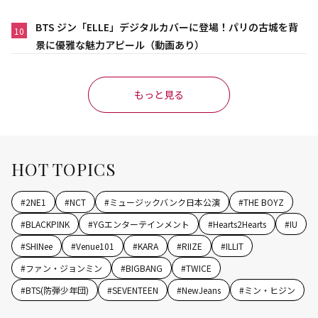
BTS ジン「ELLE」デジタルカバーに登場！パリの古城を背
10
景に優雅な魅力アピール（動画あり）
もっと見る
HOT TOPICS
#
2NE1
#
NCT
#
ミュージックバンク日本公演
#
THE BOYZ
#
BLACKPINK
#
YGエンターテインメント
#
Hearts2Hearts
#
IU
#
SHINee
#
Venue101
#
KARA
#
RIIZE
#
ILLIT
#
ファン・ジョンミン
#
BIGBANG
#
TWICE
#
BTS(防弾少年団)
#
SEVENTEEN
#
NewJeans
#
ミン・ヒジン