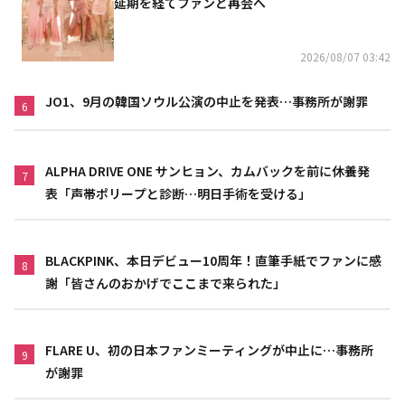
延期を経てファンと再会へ
2026/08/07 03:42
JO1、9月の韓国ソウル公演の中止を発表…事務所が謝罪
6
ALPHA DRIVE ONE サンヒョン、カムバックを前に休養発
7
表「声帯ポリープと診断…明日手術を受ける」
BLACKPINK、本日デビュー10周年！直筆手紙でファンに感
8
謝「皆さんのおかげでここまで来られた」
FLARE U、初の日本ファンミーティングが中止に…事務所
9
が謝罪