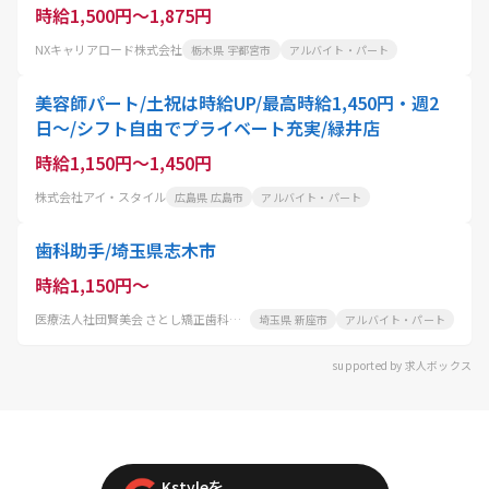
時給1,500円～1,875円
NXキャリアロード株式会社
栃木県 宇都宮市
アルバイト・パート
美容師パート/土祝は時給UP/最高時給1,450円・週2
日〜/シフト自由でプライベート充実/緑井店
時給1,150円～1,450円
株式会社アイ・スタイル
広島県 広島市
アルバイト・パート
歯科助手/埼玉県志木市
時給1,150円～
医療法人社団賢美会 さとし矯正歯科クリニック
埼玉県 新座市
アルバイト・パート
supported by 求人ボックス
Kstyleを