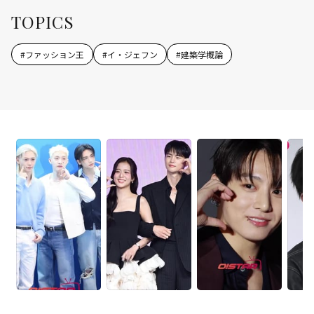
TOPICS
#
ファッション王
#
イ・ジェフン
#
建築学概論