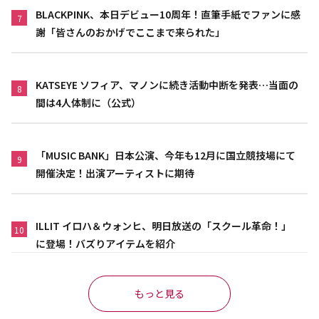
BLACKPINK、本日デビュー10周年！直筆手紙でファンに感
7
謝「皆さんのおかげでここまで来られた」
KATSEYE ソフィア、マノンに続き活動中断を発表…当面の
8
間は4人体制に（公式）
「MUSIC BANK」日本公演、今年も12月に国立競技場にて
9
開催決定！出演アーティストに期待
ILLIT イロハ＆ウォンヒ、明日放送の「スクール革命！」
10
に登場！バズりアイテムを紹介
もっと見る