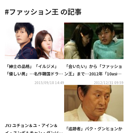
#
ファッション王
の記事
「紳士の品格」「イルジメ」
「会いたい」から「ファッショ
「優しい男」…名作韓国ドラマ
ン王」まで…2012年「10asi
13作品のDVD-BOXが￥5,000
a」アワード“今年のNo Thank
2015/09/18 14:49
2012/12/31 09:59
＋税でリリース決定！
you！”
JYJ ユチョン＆ユ・アイン＆
「追跡者」パク・グンヒョンか
イ・スンギ＆チャン・グンソ