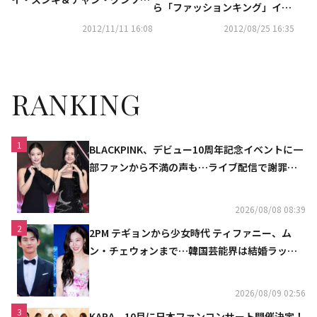
ら「ファッションキング」イ・
ク、選択！わが心の20代俳優…
ジェフンまで“ビジネスマン緊
2012/11/11 16:08
2012/08/25 16:35
候補者の情勢分析
急診断”……これ以上悪い職場
はない
RANKING
1
BLACKPINK、デビュー10周年記念イベントに一
部ファンから不満の声も…ライブ配信で謝罪
「コミュニケーション不足だった」
2026/08/08 08:39
2
2PM テギョンから少女時代 ティファニー、ム
ン・チェウォンまで…韓国芸能界は結婚ラッシ
ュ
2026/08/09 02:56
3
KARA、10月に日本ファンコンサート開催決定！