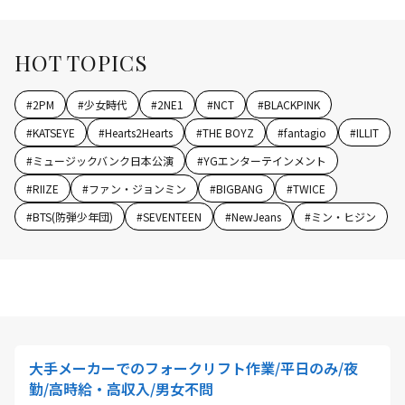
HOT TOPICS
#
2PM
#
少女時代
#
2NE1
#
NCT
#
BLACKPINK
#
KATSEYE
#
Hearts2Hearts
#
THE BOYZ
#
fantagio
#
ILLIT
#
ミュージックバンク日本公演
#
YGエンターテインメント
#
RIIZE
#
ファン・ジョンミン
#
BIGBANG
#
TWICE
#
BTS(防弾少年団)
#
SEVENTEEN
#
NewJeans
#
ミン・ヒジン
大手メーカーでのフォークリフト作業/平日のみ/夜
勤/高時給・高収入/男女不問