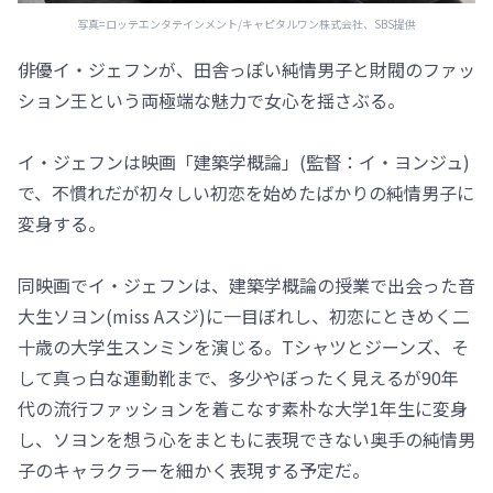
写真=ロッテエンタテインメント/キャピタルワン株式会社、SBS提供
俳優イ・ジェフンが、田舎っぽい純情男子と財閥のファッ
ション王という両極端な魅力で女心を揺さぶる。
イ・ジェフンは映画「建築学概論」(監督：イ・ヨンジュ)
で、不慣れだが初々しい初恋を始めたばかりの純情男子に
変身する。
同映画でイ・ジェフンは、建築学概論の授業で出会った音
大生ソヨン(miss Aスジ)に一目ぼれし、初恋にときめく二
十歳の大学生スンミンを演じる。Tシャツとジーンズ、そ
して真っ白な運動靴まで、多少やぼったく見えるが90年
代の流行ファッションを着こなす素朴な大学1年生に変身
し、ソヨンを想う心をまともに表現できない奥手の純情男
子のキャラクラーを細かく表現する予定だ。