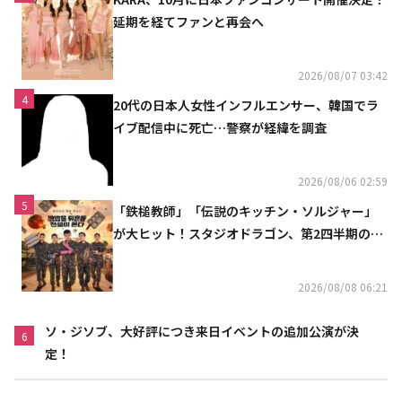
延期を経てファンと再会へ
2026/08/07 03:42
4
20代の日本人女性インフルエンサー、韓国でラ
イブ配信中に死亡…警察が経緯を調査
2026/08/06 02:59
5
「鉄槌教師」「伝説のキッチン・ソルジャー」
が大ヒット！スタジオドラゴン、第2四半期の売
上高が黒字に
2026/08/08 06:21
ソ・ジソブ、大好評につき来日イベントの追加公演が決
6
定！