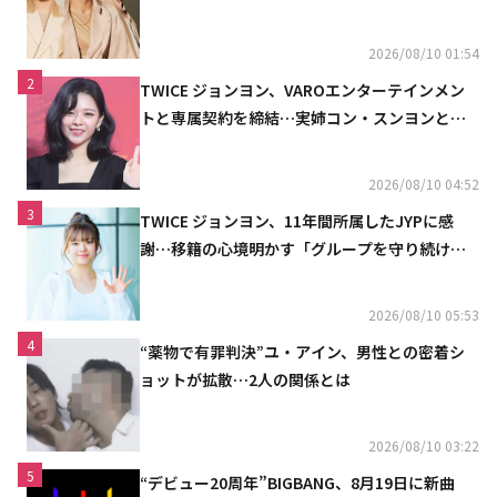
2026/08/10 01:54
2
TWICE ジョンヨン、VAROエンターテインメン
トと専属契約を締結…実姉コン・スンヨンと同
じ事務所（公式）
2026/08/10 04:52
3
TWICE ジョンヨン、11年間所属したJYPに感
謝…移籍の心境明かす「グループを守り続け
る」
2026/08/10 05:53
4
“薬物で有罪判決”ユ・アイン、男性との密着シ
ョットが拡散…2人の関係とは
2026/08/10 03:22
5
“デビュー20周年”BIGBANG、8月19日に新曲