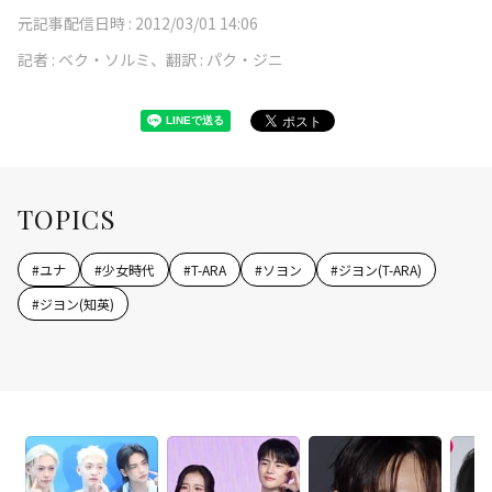
元記事配信日時 :
2012/03/01 14:06
記者 :
ベク・ソルミ、翻訳 : パク・ジニ
TOPICS
#
ユナ
#
少女時代
#
T-ARA
#
ソヨン
#
ジヨン(T-ARA)
#
ジヨン(知英)