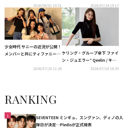
リーズアワード」レッドカーペ
アワード」MCに抜擢！
2026/08/01 10:51
2026/07/24 19:17
ットに登場
少女時代 サニーの近況が公開！
ケリング・グループ傘下 ファイ
メンバーと共にティファニー出
ン・ジュエラー“ Qeelin / キー
演のミュージカルを鑑賞…変わ
リン ” グローバル ブランド ア
らぬ友情アピール
2026/07/20 11:28
2026/07/16 18:39
ンバサダー Yoonaを起用した新
キャンペーン“ My Wulu ”を発
表
RANKING
1
SEVENTEEN ミンギュ、スングァン、ディノの入
隊日が決定…Pledisが正式発表