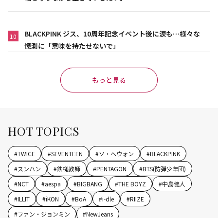
BLACKPINK ジス、10周年記念イベント後に涙も…様々な
10
憶測に「意味を持たせないで」
もっと見る
HOT TOPICS
#
TWICE
#
SEVENTEEN
#
ソ・ヘウォン
#
BLACKPINK
#
スンハン
#
鉄槌教師
#
PENTAGON
#
BTS(防弾少年団)
#
NCT
#
aespa
#
BIGBANG
#
THE BOYZ
#
中島健人
#
ILLIT
#
iKON
#
BoA
#
i-dle
#
RIIZE
#
ファン・ジョンミン
#
NewJeans