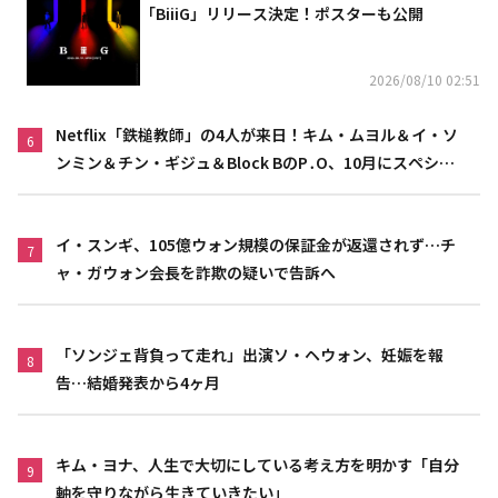
「BiiiG」リリース決定！ポスターも公開
2026/08/10 02:51
Netflix「鉄槌教師」の4人が来日！キム・ムヨル＆イ・ソ
6
ンミン＆チン・ギジュ＆Block BのP․O、10月にスペシャ
ルファンミーティング開催決定
イ・スンギ、105億ウォン規模の保証金が返還されず…チ
7
ャ・ガウォン会長を詐欺の疑いで告訴へ
「ソンジェ背負って走れ」出演ソ・ヘウォン、妊娠を報
8
告…結婚発表から4ヶ月
キム・ヨナ、人生で大切にしている考え方を明かす「自分
9
軸を守りながら生きていきたい」