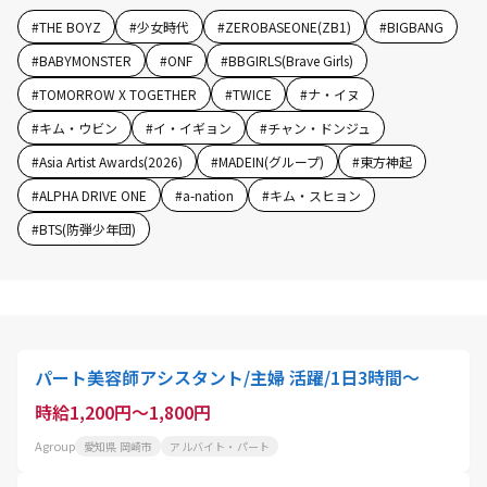
#
THE BOYZ
#
少女時代
#
ZEROBASEONE(ZB1)
#
BIGBANG
#
BABYMONSTER
#
ONF
#
BBGIRLS(Brave Girls)
#
TOMORROW X TOGETHER
#
TWICE
#
ナ・イヌ
#
キム・ウビン
#
イ・イギョン
#
チャン・ドンジュ
#
Asia Artist Awards(2026)
#
MADEIN(グループ)
#
東方神起
#
ALPHA DRIVE ONE
#
a-nation
#
キム・スヒョン
#
BTS(防弾少年団)
パート美容師アシスタント/主婦 活躍/1日3時間～
時給1,200円～1,800円
Agroup
愛知県 岡崎市
アルバイト・パート