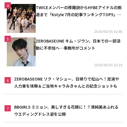
4
TWICEメンバーの移籍説からHYBEアイドルの脱
退まで「Kstyle 7月の記事ランキングTOP5」を
発表
2026/08/05 02:46
5
ZEROBASEONE キム・ジウン、日本での一部活
動に不参加へ…事務所がコメント
2026/08/05 02:18
ZEROBASEONE ソク・マシュー、日帰りで松山へ！足湯や
6
人力車を体験＆ご当地キャラみきゃんとの記念ショットも
BBGIRLS ミニョン、美しすぎる花嫁に！？清純美あふれる
7
ウエディングドレス姿を公開