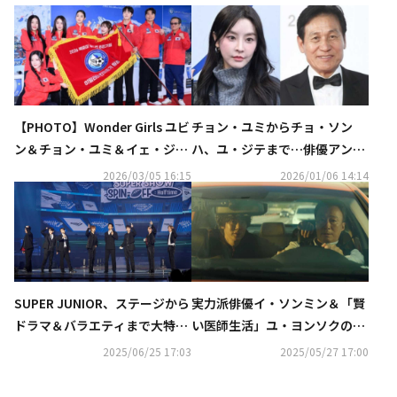
【PHOTO】Wonder Girls ユビ
チョン・ユミからチョ・ソン
ン＆チョン・ユミ＆イェ・ジウ
ハ、ユ・ジテまで…俳優アン・
ォンら、ヒマラヤ遠征隊の発足
ソンギさんの訃報に追悼続く
2026/03/05 16:15
2026/01/06 14:14
式に出席
SUPER JUNIOR、ステージから
実力派俳優イ・ソンミン＆「賢
ドラマ＆バラエティまで大特
い医師生活」ユ・ヨンソクの共
集！EXOの4ヶ月連続特集も…7
演作、パク・ソジュン出演番組
2025/06/25 17:03
2025/05/27 17:00
月の衛星劇場も見どころ満載
も！6月の衛星劇場に注目