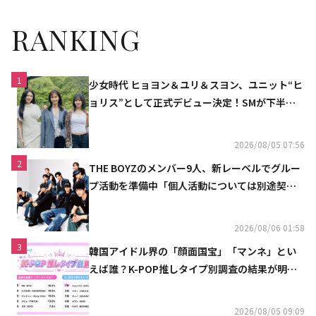
RANKING
1
少女時代 ヒョヨン＆ユリ＆スヨン、ユニット“ヒ
ョリス”として正式デビュー決定！SMが下半期
の計画を公開
2026/08/05 07:56
2
THE BOYZのメンバー9人、新レーベルでグルー
プ活動を準備中「個人活動については別途契約
へ」
2026/08/06 01:58
3
韓国アイドル界の「顔面国宝」「マンネ」とい
えば誰？K-POP推しタイプ別調査の結果が明ら
かに
2026/08/05 09:09