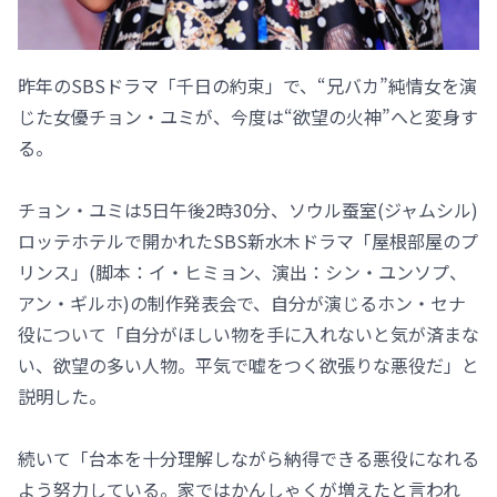
昨年のSBSドラマ「千日の約束」で、“兄バカ”純情女を演
じた女優チョン・ユミが、今度は“欲望の火神”へと変身す
る。
チョン・ユミは5日午後2時30分、ソウル蚕室(ジャムシル)
ロッテホテルで開かれたSBS新水木ドラマ「屋根部屋のプ
リンス」(脚本：イ・ヒミョン、演出：シン・ユンソプ、
アン・ギルホ)の制作発表会で、自分が演じるホン・セナ
役について「自分がほしい物を手に入れないと気が済まな
い、欲望の多い人物。平気で嘘をつく欲張りな悪役だ」と
説明した。
続いて「台本を十分理解しながら納得できる悪役になれる
よう努力している。家ではかんしゃくが増えたと言われ