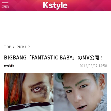
MENU
TOP
PICK UP
BIGBANG「FANTASTIC BABY」のMV公開！
2012/03/07 14:58