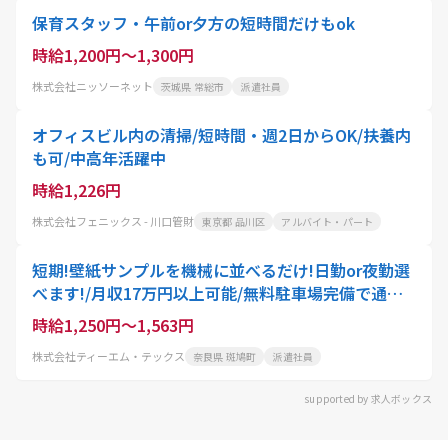
保育スタッフ・午前or夕方の短時間だけもok
時給1,200円～1,300円
株式会社ニッソーネット
茨城県 常総市
派遣社員
オフィスビル内の清掃/短時間・週2日からOK/扶養内
も可/中高年活躍中
時給1,226円
株式会社フェニックス - 川口管財
東京都 品川区
アルバイト・パート
短期!壁紙サンプルを機械に並べるだけ!日勤or夜勤選
べます!/月収17万円以上可能/無料駐車場完備で通勤
も快適
時給1,250円～1,563円
株式会社ティーエム・テックス
奈良県 斑鳩町
派遣社員
supported by 求人ボックス