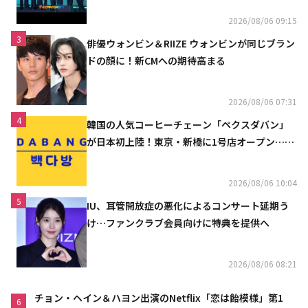
2026/08/06 09:15
3
俳優ウォンビン＆RIIZE ウォンビンが同じブラン
ドの顔に！新CMへの期待高まる
2026/08/06 07:31
4
韓国の人気コーヒーチェーン「ペクスダバン」
が日本初上陸！東京・新橋に1号店オープン…海
外市場へ本格進出
2026/08/06 10:04
5
IU、耳管開放症の悪化によるコンサート延期う
け…ファンクラブ会員向けに特典を提供へ
2026/08/06 08:21
チョン・ヘイン＆ハヨン出演のNetflix「恋は飴模様」第1
6