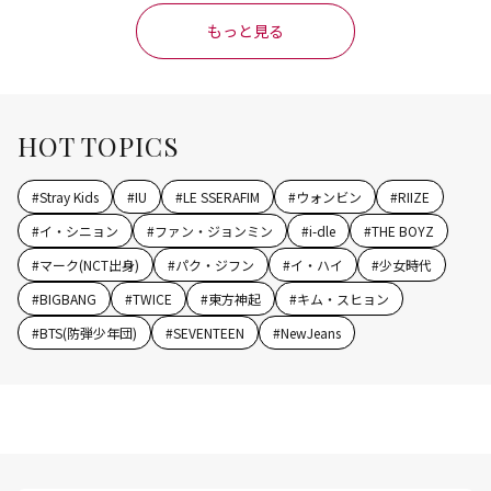
もっと見る
HOT TOPICS
#
Stray Kids
#
IU
#
LE SSERAFIM
#
ウォンビン
#
RIIZE
#
イ・シニョン
#
ファン・ジョンミン
#
i-dle
#
THE BOYZ
#
マーク(NCT出身)
#
パク・ジフン
#
イ・ハイ
#
少女時代
#
BIGBANG
#
TWICE
#
東方神起
#
キム・スヒョン
#
BTS(防弾少年団)
#
SEVENTEEN
#
NewJeans