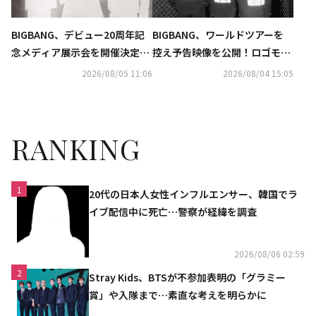
BIGBANG、デビュー20周年記
BIGBANG、ワールドツアーを
念メディア展示会を開催決定！
控え予告映像を公開！ロゴモー
無料で実施も…予告ポスターに
ションの意味・世界観に注目
2026/08/05 11:06
2026/08/04 15:05
注目
RANKING
1
20代の日本人女性インフルエンサー、韓国でラ
イブ配信中に死亡…警察が経緯を調査
2026/08/06 02:59
2
Stray Kids、BTSが不参加表明の「グラミー
賞」や入隊まで…素直な考えを明らかに