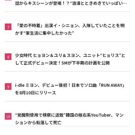
話からキスシーンが登場！？“浪漫とときめきでいっぱいの
作品”
「愛の不時着」出演イ・シニョン、入隊していたことを明
7
かす“軍生活に集中したかった”
少女時代 ヒョヨン＆ユリ＆スヨン、ユニット“ヒョリス”と
8
して正式デビュー決定！SMが下半期の計画を公開
i-dle ミヨン、デビュー後初！日本でソロ曲「RUN AWAY」
9
を8月10日にリリース
“覚醒剤使用で検察に送致”韓国の極右系YouTuber、マン
10
ションから転落して死亡