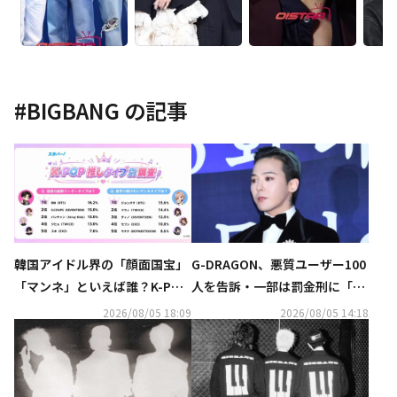
#
BIGBANG
の記事
韓国アイドル界の「顔面国宝」
G-DRAGON、悪質ユーザー100
「マンネ」といえば誰？K-POP
人を告訴・一部は罰金刑に「匿
推しタイプ別調査の結果が明ら
名アカウントも処罰の可能性」
2026/08/05 18:09
2026/08/05 14:18
かに