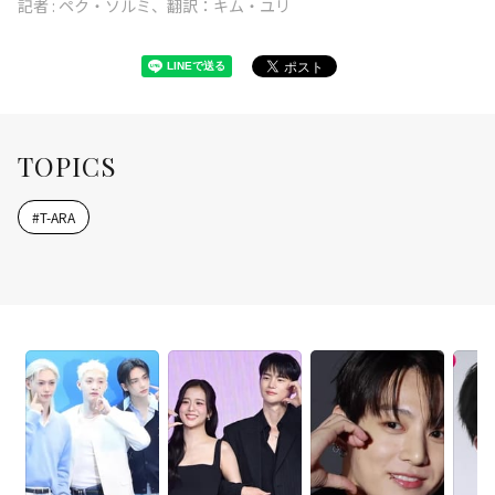
記者 :
ペク・ソルミ、翻訳：キム・ユリ
TOPICS
#
T-ARA