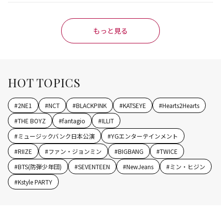
もっと見る
HOT TOPICS
#
2NE1
#
NCT
#
BLACKPINK
#
KATSEYE
#
Hearts2Hearts
#
THE BOYZ
#
fantagio
#
ILLIT
#
ミュージックバンク日本公演
#
YGエンターテインメント
#
RIIZE
#
ファン・ジョンミン
#
BIGBANG
#
TWICE
#
BTS(防弾少年団)
#
SEVENTEEN
#
NewJeans
#
ミン・ヒジン
#
Kstyle PARTY