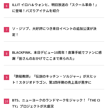
ILLIT イロハ＆ウォンヒ、明日放送の「スクール革命！」
6
に登場！バズりアイテムを紹介
ソ・ジソブ、大好評につき来日イベントの追加公演が決
7
定！
BLACKPINK、本日デビュー10周年！直筆手紙でファンに感
8
謝「皆さんのおかげでここまで来られた」
「鉄槌教師」「伝説のキッチン・ソルジャー」が大ヒッ
9
ト！スタジオドラゴン、第2四半期の売上高が黒字に
BTS、ニューヨークのランドマークをジャック！「THE CI
10
TY」プロジェクトが大盛況