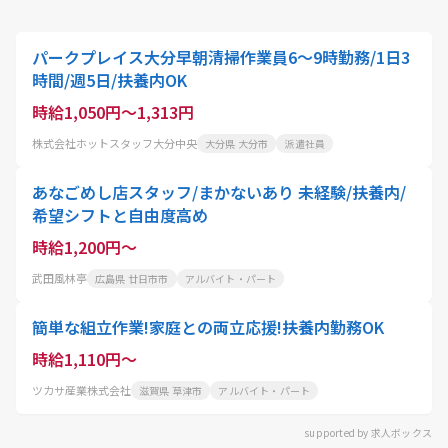
パークプレイス大分早朝清掃作業員6～9時勤務/1日3
時間/週5日/扶養内OK
時給1,050円～1,313円
株式会社ホットスタッフ大分中央
大分県 大分市
派遣社員
あなごめし店スタッフ/まかないあり 未経験/扶養内/
希望シフトと自由度高め
時給1,200円～
武田風林亭
広島県 廿日市市
アルバイト・パート
簡単な組立作業!家庭との両立応援!扶養内勤務OK
時給1,110円～
ツカサ産業株式会社
滋賀県 草津市
アルバイト・パート
supported by 求人ボックス