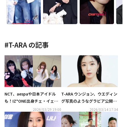
#
T-ARA
の記事
NCT、aespaや日本アイドル
T-ARA ウンジョン、ウエディン
も！IZ*ONE出身チェ・イェナ
グ写真のようなグラビア公開！
の新曲「キャッチ キャッチ」ダ
優雅な魅力を披露
2026/03/29 19:00
2026/03/14 17:34
ンスがバズリ中