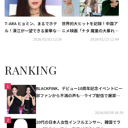
T-ARA ヒョミン、まるでホテ
世界的大ヒットを記録！中国ア
ル！漢江が一望できる豪華な自
ニメ映画「ナタ 魔童の大暴れ」
宅を大公開
の韓国語吹替にチョン・ジソ＆
2026/02/02 12:26
2026/01/15 12:44
コ・ギュピルら豪華キャスト
RANKING
1
BLACKPINK、デビュー10周年記念イベントに一
部ファンから不満の声も…ライブ配信で謝罪
「コミュニケーション不足だった」
2026/08/08 08:39
2
20代の日本人女性インフルエンサー、韓国でラ