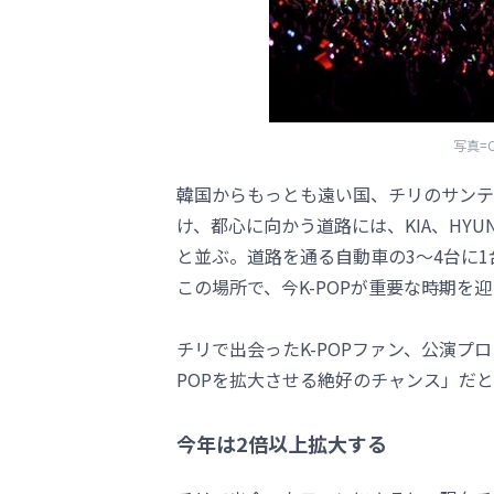
写真=
韓国からもっとも遠い国、チリのサンテ
け、都心に向かう道路には、KIA、HYU
と並ぶ。道路を通る自動車の3～4台に
この場所で、今K-POPが重要な時期を
チリで出会ったK-POPファン、公演プ
POPを拡大させる絶好のチャンス」だ
今年は2倍以上拡大する