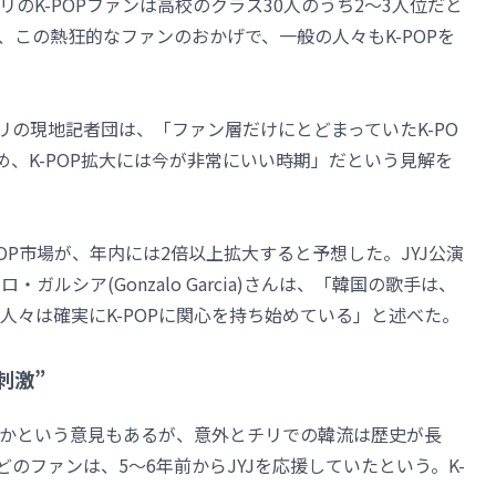
のK-POPファンは高校のクラス30人のうち2～3人位だと
、この熱狂的なファンのおかげで、一般の人々もK-POPを
チリの現地記者団は、「ファン層だけにとどまっていたK-PO
、K-POP拡大には今が非常にいい時期」だという見解を
POP市場が、年内には2倍以上拡大すると予想した。JYJ公演
・ガルシア(Gonzalo Garcia)さんは、「韓国の歌手は、
人々は確実にK-POPに関心を持ち始めている」と述べた。
刺激”
ないかという意見もあるが、意外とチリでの韓流は歴史が長
どのファンは、5～6年前からJYJを応援していたという。K-