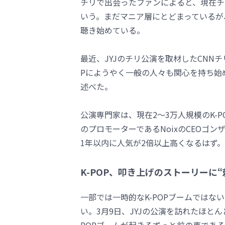
チリで出会ったファンによると、現在チリ
いう。まだマニア層にとどまっているが
聴き始めている。
最近、JYJのチリ公演を取材したCNN
Pにようやく一般の人々も関心を持ち始め
述べた。
公演専門家は、現在2～3万人規模のK-
のプロモーターであるNoixのCEOゴンザロ
1年以内に人気が2倍以上高くなるはず。
K-POP、叩き上げのストーリーに“
一部では一時的なK-POPブームでは
い。3月9日、JYJの公演を訪れたほとん