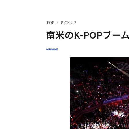
TOP
PICK UP
南米のK-POPブー