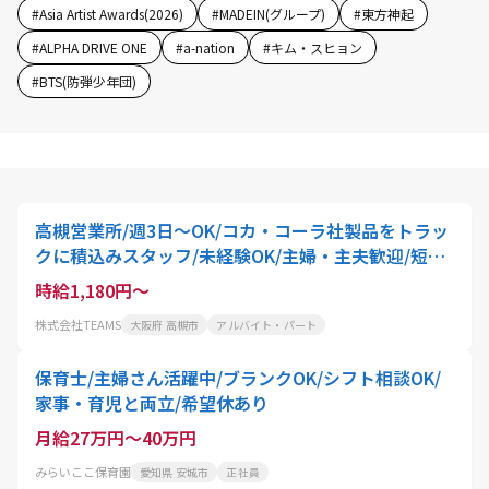
#
Asia Artist Awards(2026)
#
MADEIN(グループ)
#
東方神起
#
ALPHA DRIVE ONE
#
a-nation
#
キム・スヒョン
#
BTS(防弾少年団)
高槻営業所/週3日～OK/コカ・コーラ社製品をトラッ
クに積込みスタッフ/未経験OK/主婦・主夫歓迎/短時
間
時給1,180円～
株式会社TEAMS
大阪府 高槻市
アルバイト・パート
保育士/主婦さん活躍中/ブランクOK/シフト相談OK/
家事・育児と両立/希望休あり
月給27万円～40万円
みらいここ保育園
愛知県 安城市
正社員