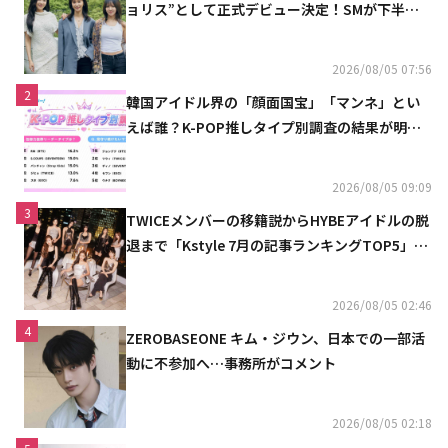
ョリス”として正式デビュー決定！SMが下半期
の計画を公開
2026/08/05 07:56
2
韓国アイドル界の「顔面国宝」「マンネ」とい
えば誰？K-POP推しタイプ別調査の結果が明ら
かに
2026/08/05 09:09
3
TWICEメンバーの移籍説からHYBEアイドルの脱
退まで「Kstyle 7月の記事ランキングTOP5」を
発表
2026/08/05 02:46
4
ZEROBASEONE キム・ジウン、日本での一部活
動に不参加へ…事務所がコメント
2026/08/05 02:18