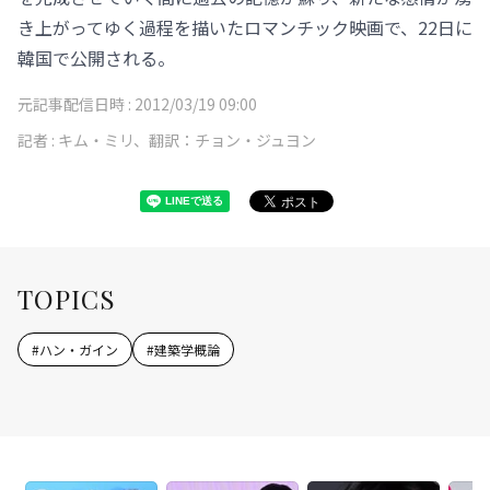
き上がってゆく過程を描いたロマンチック映画で、22日に
韓国で公開される。
元記事配信日時 :
2012/03/19 09:00
記者 :
キム・ミリ、翻訳：チョン・ジュヨン
TOPICS
#
ハン・ガイン
#
建築学概論