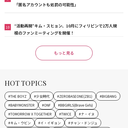
「匿名アカウントも処罰の可能性」
“活動再開”キム・スヒョン、10月にフィリピンで2万人規
10
模のファンミーティングを開催！
もっと見る
HOT TOPICS
#
THE BOYZ
#
少女時代
#
ZEROBASEONE(ZB1)
#
BIGBANG
#
BABYMONSTER
#
ONF
#
BBGIRLS(Brave Girls)
#
TOMORROW X TOGETHER
#
TWICE
#
ナ・イヌ
#
キム・ウビン
#
イ・イギョン
#
チャン・ドンジュ