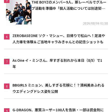
5
THE BOYZのメンバー9人、新レーベルでグルー
プ活動を準備中「個人活動については別途契約
へ」
2026/08/06 01:58
ZEROBASEONE ソク・マシュー、日帰りで松山へ！足湯や
6
人力車を体験＆ご当地キャラみきゃんとの記念ショットも
As One イ・ミンさん、早すぎる別れから本日（8/5）で1
7
年
BBGIRLS ミニョン、美しすぎる花嫁に！？清純美あふれる
8
ウエディングドレス姿を公開
G-DRAGON、悪質ユーザー100人を告訴・一部は罰金刑に
9