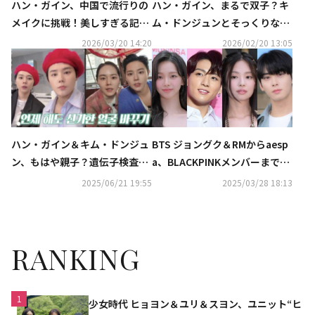
ハン・ガイン、中国で流行りの
ハン・ガイン、まるで双子？キ
メイクに挑戦！美しすぎる記念
ム・ドンジュンとそっくりな男
ショットが話題（動画あり）
装姿が話題に
2026/03/20 14:20
2026/02/20 13:05
ハン・ガイン＆キム・ドンジュ
BTS ジョングク＆RMからaesp
ン、もはや親子？遺伝子検査を
a、BLACKPINKメンバーまで
実施（動画あり）
続々…韓国の山火事の被害支援
2025/06/21 19:55
2025/03/28 18:13
のため寄付
RANKING
1
少女時代 ヒョヨン＆ユリ＆スヨン、ユニット“ヒ