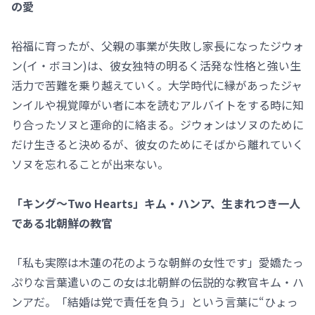
の愛
裕福に育ったが、父親の事業が失敗し家長になったジウォ
ン(イ・ボヨン)は、彼女独特の明るく活発な性格と強い生
活力で苦難を乗り越えていく。大学時代に縁があったジャ
ンイルや視覚障がい者に本を読むアルバイトをする時に知
り合ったソヌと運命的に絡まる。ジウォンはソヌのために
だけ生きると決めるが、彼女のためにそばから離れていく
ソヌを忘れることが出来ない。
「キング～Two Hearts」キム・ハンア、生まれつき一人
である北朝鮮の教官
「私も実際は木蓮の花のような朝鮮の女性です」愛嬌たっ
ぷりな言葉遣いのこの女は北朝鮮の伝説的な教官キム・ハ
ンアだ。「結婚は党で責任を負う」という言葉に“ひょっ