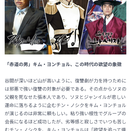
「赤道の男」キム・ヨンチョル、この時代の欲望の象徴
谷間が深いほど山が高いように、復讐劇が力を持つために
は邪悪で強い復讐の対象が必要である。その点からソヌの
父親を死なせた張本人であり、ソヌとジャンイルが悲しい
運命に落ちるように企むチン・ノシクをキム・ヨンチョル
が演じるのは非常に頼もしい。粘り強い根性でグループの
会長になるほど成功したが、劣等感と寂しさでいつも苦し
むチン・ノシクを、キム・ヨンチョルは「欲望を追って熾