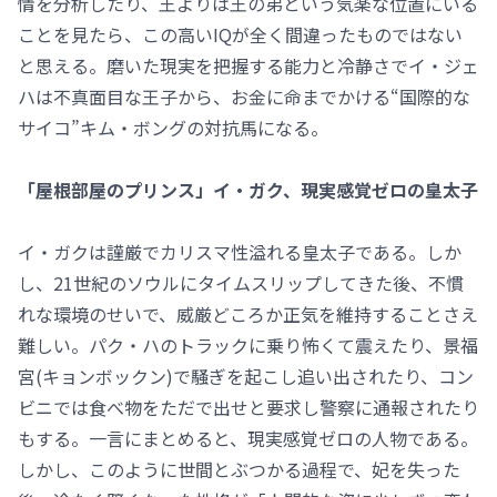
情を分析したり、王よりは王の弟という気楽な位置にいる
ことを見たら、この高いIQが全く間違ったものではない
と思える。磨いた現実を把握する能力と冷静さでイ・ジェ
ハは不真面目な王子から、お金に命までかける“国際的な
サイコ”キム・ボングの対抗馬になる。
「屋根部屋のプリンス」イ・ガク、現実感覚ゼロの皇太子
イ・ガクは謹厳でカリスマ性溢れる皇太子である。しか
し、21世紀のソウルにタイムスリップしてきた後、不慣
れな環境のせいで、威厳どころか正気を維持することさえ
難しい。パク・ハのトラックに乗り怖くて震えたり、景福
宮(キョンボックン)で騒ぎを起こし追い出されたり、コン
ビニでは食べ物をただで出せと要求し警察に通報されたり
もする。一言にまとめると、現実感覚ゼロの人物である。
しかし、このように世間とぶつかる過程で、妃を失った