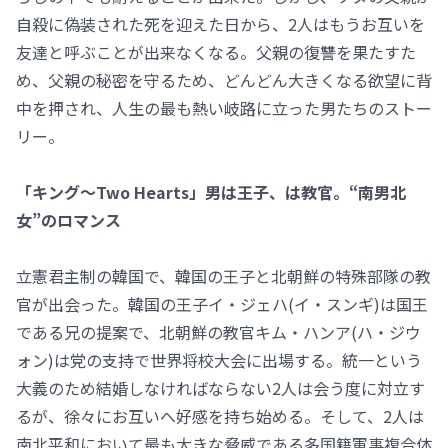
自殺に偽装された死を迎えた日から、2人はもうお互いを
友達と呼ぶことが出来なくなる。父親の復讐を果たすた
め、父親の秘密を守るため、どんどん大きくなる欲望に背
中を押され、人生の最も熱い岐路に立った男たちのストー
リー。
「キング～Two Hearts」男は王子、は教官。“南男北
女”のロマンス
立憲君主制の韓国で、韓国の王子と北朝鮮の特殊部隊の教
官が出会った。韓国の王子イ・ジェハ(イ・スンギ)は国王
である兄の提案で、北朝鮮の教官キム・ハンア(ハ・ジウ
ォン)は党の支持で世界将校大会に出場する。統一という
大義のため結婚しなければならない2人は会う度に対立す
るが、徐々にお互いへ好感を持ち始める。そして、2人は
南北平和において最も大きな脅威である多国籍軍事複合体