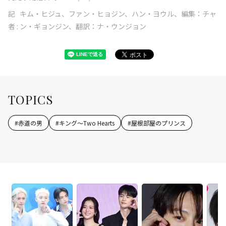
記
キム・ヒジュ、ファン・ヒョジン、ハン・ヨウル、編集：チャ
者 :
ン・ギョンジン、翻訳：ナ・ウンジョン
TOPICS
#
赤道の男
#
キング～Two Hearts
#
屋根部屋のプリンス