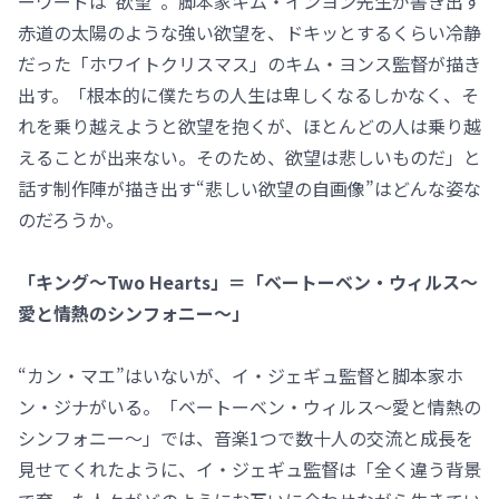
ーワードは“欲望”。脚本家キム・インヨン先生が書き出す
赤道の太陽のような強い欲望を、ドキッとするくらい冷静
だった「ホワイトクリスマス」のキム・ヨンス監督が描き
出す。「根本的に僕たちの人生は卑しくなるしかなく、そ
れを乗り越えようと欲望を抱くが、ほとんどの人は乗り越
えることが出来ない。そのため、欲望は悲しいものだ」と
話す制作陣が描き出す“悲しい欲望の自画像”はどんな姿な
のだろうか。
「キング～Two Hearts」＝「ベートーベン・ウィルス～
愛と情熱のシンフォニー～」
“カン・マエ”はいないが、イ・ジェギュ監督と脚本家ホ
ン・ジナがいる。「ベートーベン・ウィルス～愛と情熱の
シンフォニー～」では、音楽1つで数十人の交流と成長を
見せてくれたように、イ・ジェギュ監督は「全く違う背景