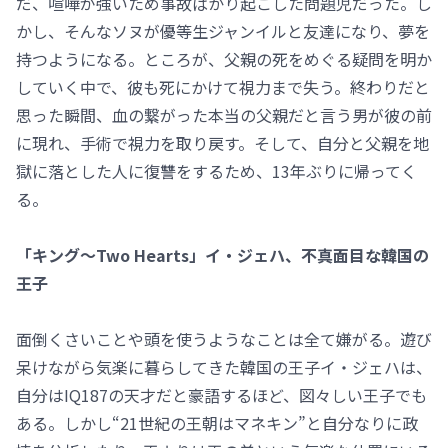
だ、喧嘩が強いため事故ばかり起こした問題児だった。し
かし、そんなソヌが優等生ジャンイルと友達になり、夢を
持つようになる。ところが、父親の死をめぐる疑問を明か
していく中で、彼も死にかけて視力まで失う。終わりだと
思った瞬間、血の繋がった本当の父親だと言う男が彼の前
に現れ、手術で視力を取り戻す。そして、自分と父親を地
獄に落とした人に復讐をするため、13年ぶりに帰ってく
る。
「キング～Two Hearts」イ・ジェハ、不真面目な韓国の
王子
面倒くさいことや頭を使うようなことは全て嫌がる。遊び
呆けながら気楽に暮らしてきた韓国の王子イ・ジェハは、
自分はIQ187の天才だと豪語するほど、図々しい王子でも
ある。しかし“21世紀の王朝はマネキン”と自分なりに政