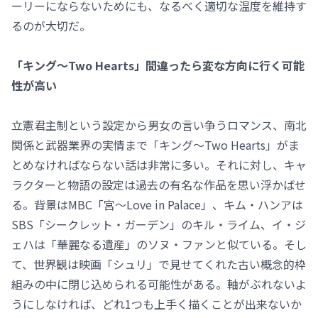
ーリーにならないためにも、なるべく適切な温度を維持す
るのが大切だ。
「キング～Two Hearts」間違ったら変な方向に行く可能
性が高い
立憲君主制という設定から男女の言い争うロマンス、南北
関係と武器業界の実情まで「キング～Two Hearts」がま
とめなければならない話は非常に多い。それに対し、キャ
ラクターと物語の設定は過去の有名な作品を思い浮かばせ
る。背景はMBC「宮～Love in Palace」、キム・ハンアは
SBS「シークレット・ガーデン」のキル・ライム、イ・ジ
ェハは「華麗なる遺産」のソヌ・ファンと似ている。そし
て、世界観は映画「シュリ」で見せてくれた古い概念的枠
組みの中に閉じ込められる可能性がある。軸がぶれないよ
うにしなければ、どれ1つも上手く描くことが出来ないか