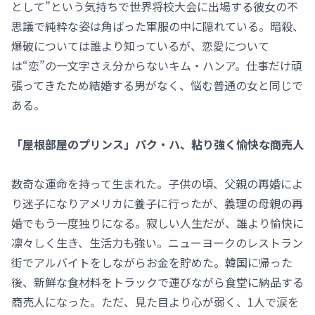
として”という気持ちで世界将校大会に出場する彼女の不
思議で純粋な姿は角ばった軍服の中に隠れている。暗殺、
爆破については誰より知っているが、恋愛について
は“恋”の一文字さえ分からないキム・ハンア。仕事だけ頑
張ってきたため結婚する男がなく、悩む普通の女と同じで
ある。
「屋根部屋のプリンス」パク・ハ、粘り強く愉快な商売人
数奇な運命を持って生まれた。子供の頃、父親の再婚によ
り迷子になりアメリカに養子に行ったが、義理の母親の再
婚でもう一度独りになる。寂しい人生だが、誰より愉快に
凛々しく生き、生活力も強い。ニューヨークのレストラン
街でアルバイトをしながらお金を貯めた。韓国に帰った
後、新鮮な食材料をトラックで運びながら食堂に納品する
商売人になった。ただ、見た目より心が弱く、1人で涙を