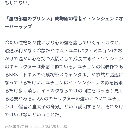
もしれない。
「屋根部屋のプリンス」成均館の儒者イ・ソンジュンにオ
ーバーラップ
冷たい性格だが愛により心の壁を崩していくイ・ガクと、
融通が利かなく冷静だがキム・ユニ(パク・ミニョン)のお
かげで温かい心を持つ人間として成長するイ・ソンジュン
のキャラクターは非常に似ている。ユチョンの代表作であ
るKBS「トキメキ☆成均館スキャンダル」が依然と話題に
なっているだけに、ユチョンはイ・ソンジュンの影を出来
るだけ多く消し、イ・ガクならではの個性をはっきり見せ
る必要がある。2人のキャラクターの違いについてユチョ
ンは「儒者と皇太子の身分」という説明するが、それだけ
ではいけないということだ。
元記事配信日時 :
2012/03/20 09:00