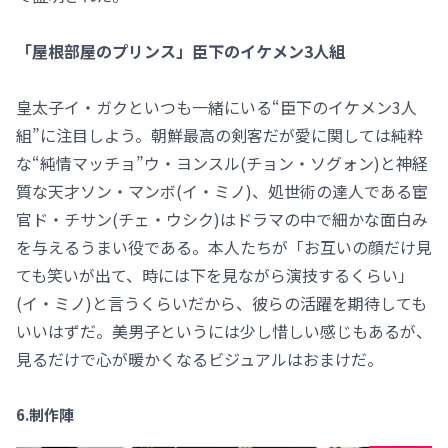
「屋根部屋のプリンス」臣下のイケメン3人組
皇太子イ・ガクといつも一緒にいる“臣下のイケメン3人
組”に注目しよう。朝鮮最高の剣客だが愛に関しては純粋
な“純情マッチョ”ウ・ヨンスル(チョン・ソグォン)と神経
質な天才ソン・マンボ(イ・ミノ)、処世術の達人である宦
官ド・チサン(チェ・ウシク)はドラマの中で細かな面白み
を与えるうまい役である。本人たちが「お互いの顔だけ見
ても笑いが出て、時には下を見ながら演技するくらい」
(イ・ミノ)と言うくらいだから、彼らの活躍を期待しても
いいはずだ。美男子というには少し惜しい感じもあるが、
見るだけで心が暖かくなるビジュアルはおまけだ。
6.制作陣