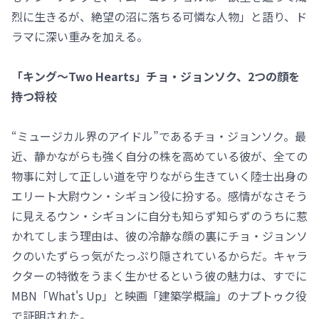
烈に生きるが、絶望の沼に落ちる可憐な人物」と語り、ド
ラマに深い重みを加える。
「キング～Two Hearts」チョ・ジョンソク、2つの顔を
持つ将校
“ミュージカル界のアイドル”であるチョ・ジョンソク。最
近、静かながらも強く自分の株を高めている彼が、全ての
物事に対して正しい道を守りながら生きていく陸士出身の
エリート大尉ウン・シギョン役に扮する。感情がなさそう
に見えるウン・シギョンに自分も知らず知らずのうちに惹
かれてしまう理由は、彼の冷静な顔の裏にチョ・ジョンソ
クのいたずらっ気がたっぷり隠されているからだ。キャラ
クターの特徴をうまく生かせるという彼の魅力は、すでに
MBN「What's Up」と映画「建築学概論」のナプトゥク役
で証明された。