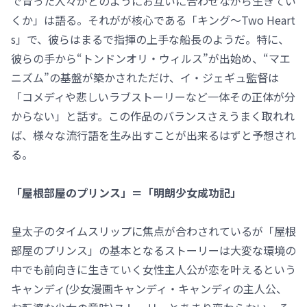
で育った人々がどのようにお互いに合わせながら生きてい
くか」は語る。それがが核心である「キング～Two Heart
s」で、彼らはまるで指揮の上手な船長のようだ。特に、
彼らの手から“トンドンオリ・ウィルス”が出始め、“マエ
ニズム”の基盤が築かされただけ、イ・ジェギュ監督は
「コメディや悲しいラブストーリーなど一体その正体が分
からない」と話す。この作品のバランスさえうまく取れれ
ば、様々な流行語を生み出すことが出来るはずと予想され
る。
「屋根部屋のプリンス」＝「明朗少女成功記」
皇太子のタイムスリップに焦点が合わされているが「屋根
部屋のプリンス」の基本となるストーリーは大変な環境の
中でも前向きに生きていく女性主人公が恋を叶えるという
キャンディ(少女漫画キャンディ・キャンディの主人公、