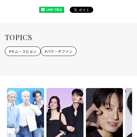
TOPICS
#
キム・スヒョン
#
パク・テファン