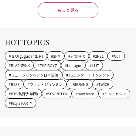
もっと見る
HOT TOPICS
#
セリ(gugudan出身)
#
2PM
#
少女時代
#
2NE1
#
NCT
#
BLACKPINK
#
THE BOYZ
#
fantagio
#
ILLIT
#
ミュージックバンク日本公演
#
YGエンターテインメント
#
RIIZE
#
ファン・ジョンミン
#
BIGBANG
#
TWICE
#
BTS(防弾少年団)
#
SEVENTEEN
#
NewJeans
#
ミン・ヒジン
#
Kstyle PARTY