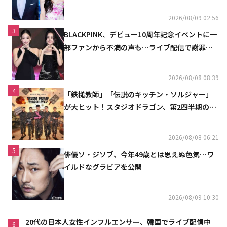
2026/08/09 02:56
3
BLACKPINK、デビュー10周年記念イベントに一
部ファンから不満の声も…ライブ配信で謝罪
「コミュニケーション不足だった」
2026/08/08 08:39
4
「鉄槌教師」「伝説のキッチン・ソルジャー」
が大ヒット！スタジオドラゴン、第2四半期の売
上高が黒字に
2026/08/08 06:21
5
俳優ソ・ジソブ、今年49歳とは思えぬ色気…ワ
イルドなグラビアを公開
2026/08/09 10:30
20代の日本人女性インフルエンサー、韓国でライブ配信中
6