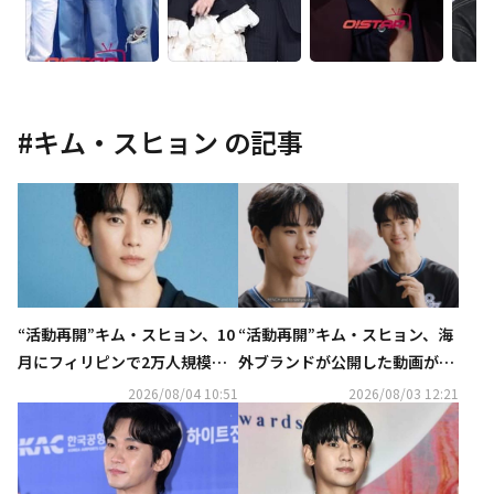
#
キム・スヒョン
の記事
“活動再開”キム・スヒョン、10
“活動再開”キム・スヒョン、海
月にフィリピンで2万人規模の
外ブランドが公開した動画が話
ファンミーティングを開催！
題…ほっそりとした姿に注目
2026/08/04 10:51
2026/08/03 12:21