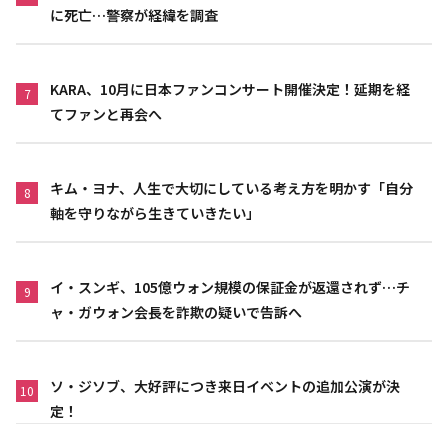
に死亡…警察が経緯を調査
KARA、10月に日本ファンコンサート開催決定！延期を経
7
てファンと再会へ
キム・ヨナ、人生で大切にしている考え方を明かす「自分
8
軸を守りながら生きていきたい」
イ・スンギ、105億ウォン規模の保証金が返還されず…チ
9
ャ・ガウォン会長を詐欺の疑いで告訴へ
ソ・ジソブ、大好評につき来日イベントの追加公演が決
10
定！