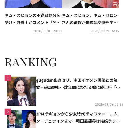
キム・スヒョンの不送致処分を
キム・スヒョン、キム・セロン
受け…弁護士がコメント「名誉
さんの遺族が未成年交際を主張
回復において重要な意味を持
し告訴も…不起訴処分に
2026/08/01 20:03
2026/07/29 16:35
つ」
RANKING
1
gugudan出身セリ、中国イケメン俳優との熱
愛・破局説も…数年間にわたる噂に終止符「邪
魔しないで」
2026/08/09 06:39
2
2PM テギョンから少女時代 ティファニー、ム
ン・チェウォンまで…韓国芸能界は結婚ラッシ
ュ