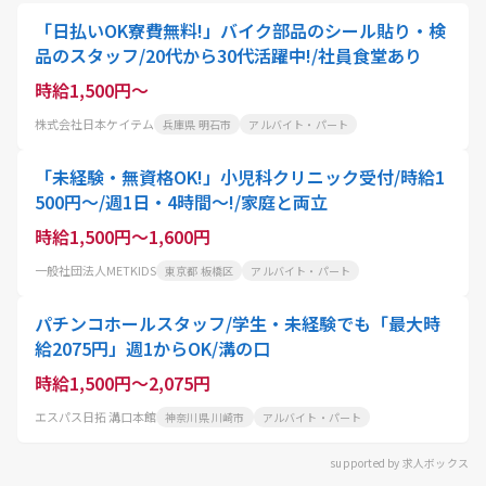
「日払いOK寮費無料!」バイク部品のシール貼り・検
品のスタッフ/20代から30代活躍中!/社員食堂あり
時給1,500円～
株式会社日本ケイテム
兵庫県 明石市
アルバイト・パート
「未経験・無資格OK!」小児科クリニック受付/時給1
500円～/週1日・4時間～!/家庭と両立
時給1,500円～1,600円
一般社団法人METKIDS
東京都 板橋区
アルバイト・パート
パチンコホールスタッフ/学生・未経験でも「最大時
給2075円」週1からOK/溝の口
時給1,500円～2,075円
エスパス日拓 溝口本館
神奈川県 川崎市
アルバイト・パート
supported by 求人ボックス