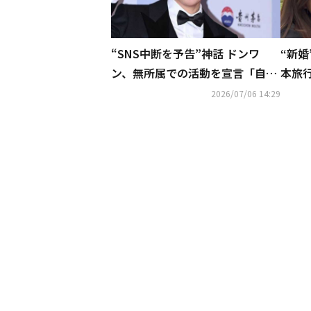
“SNS中断を予告”神話 ドンワ
“新婚
ン、無所属での活動を宣言「自分
本旅
に最も合った方向性」
ョッ
2026/07/06 14:29