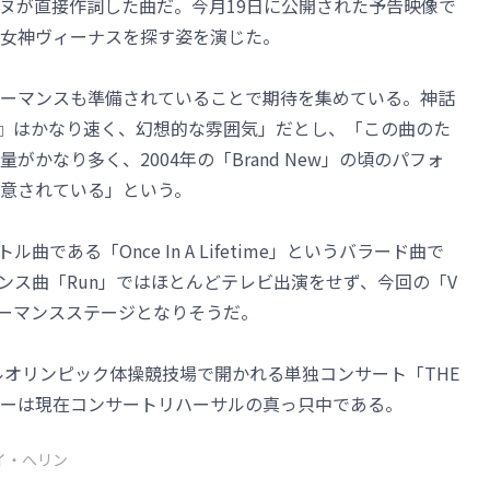
ヌが直接作詞した曲だ。今月19日に公開された予告映像で
女神ヴィーナスを探す姿を演じた。
ーマンスも準備されていることで期待を集めている。神話
us』はかなり速く、幻想的な雰囲気」だとし、「この曲のた
かなり多く、2004年の「Brand New」の頃のパフォ
意されている」という。
曲である「Once In A Lifetime」というバラード曲で
ダンス曲「Run」ではほとんどテレビ出演をせず、今回の「V
ォーマンスステージとなりそうだ。
ルオリンピック体操競技場で開かれる単独コンサート「THE
ンバーは現在コンサートリハーサルの真っ只中である。
イ・へリン