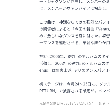
ー・ジャクソンが作曲し、メンバーのミ
は、メンバーがヴァンパイアに扮装し、
この曲は、神話ならではの強烈なパフォ
の関係者によると「今回の新曲『Ven
めに激しいなダンスを身に付けた。練習量が
ーマンスを連想させる、華麗な舞台が用
神話は2006年、8枚目のアルバムのタイトル
活動し、2008年の9枚目のアルバムの
enus」は事実上8年ぶりのダンスパフ
初ステージは、今月24～25日に、ソウ
RETURN」で披露される予定だ。メ
元記事配信日時 :
2012/03/23 07:57
記者 :