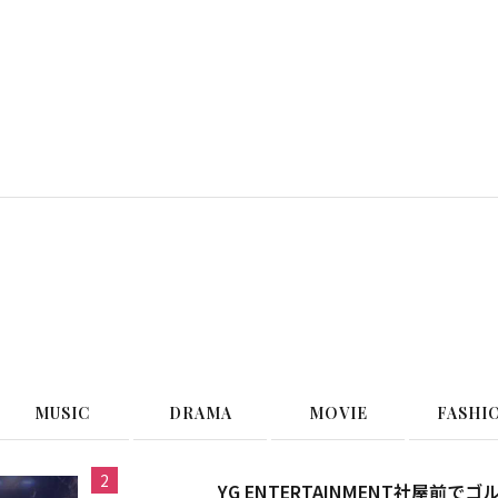
G
MUSIC
DRAMA
MOVIE
FASHI
2
YG ENTERTAINMENT社屋前