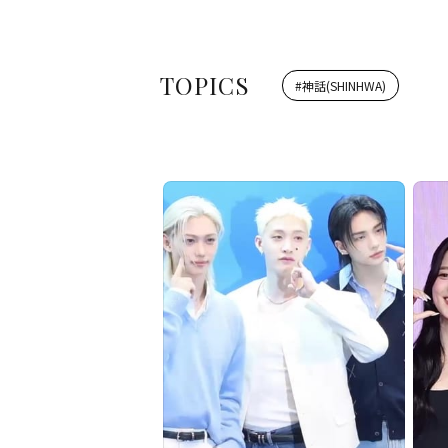
TOPICS
#
神話(SHINHWA)