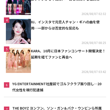
定
2026/08/07 02:32
4
IU、インスタで元恋人チャン・ギハの曲を使
用…一部からは否定的な反応も
2026/08/07 08:25
5
KARA、10月に日本ファンコンサート開催決定！
延期を経てファンと再会へ
2026/08/07 03:42
YG ENTERTAINMENT社屋前でゴルフクラブ振り回し…20
6
代女性を現行犯逮捕
THE BOYZ ヨンフン、ソン・ガン＆パク・ウンビンら所属
7