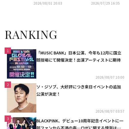
回復において重要な意味を持
し告訴も…不起訴処分に
2026/08/01 20:03
2026/07/29 16:35
つ」
RANKING
1
「MUSIC BANK」日本公演、今年も12月に国立
競技場にて開催決定！出演アーティストに期待
2026/08/07 10:00
2
ソ・ジソブ、大好評につき来日イベントの追加
公演が決定！
2026/08/07 03:57
3
BLACKPINK、デビュー10周年記念イベントに一
部ファンから不満の声…ロゼに関する憶測は否