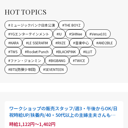
HOT TOPICS
#
ミュージックバンク日本公演
#
THE BOYZ
#
YGエンターテインメント
#
IU
#
SHINee
#
Venue101
#
KARA
#
LE SSERAFIM
#
RIIZE
#
音楽中心
#
AND2BLE
#
TWS
#
Rocket Punch
#
BLACKPINK
#
ILLIT
#
ファン・ジョンミン
#
BIGBANG
#
TWICE
#
BTS(防弾少年団)
#
SEVENTEEN
ワークショップの販売スタッフ/週3・午後からOK/日
祝時給UP/扶養内/40・50代以上の主婦主夫さんも歓
迎!/東舞鶴店
時給1,122円～1,402円