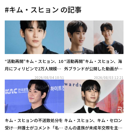
#
キム・スヒョン
の記事
“活動再開”キム・スヒョン、10
“活動再開”キム・スヒョン、海
月にフィリピンで2万人規模の
外ブランドが公開した動画が話
ファンミーティングを開催！
題…ほっそりとした姿に注目
2026/08/04 10:51
2026/08/03 12:21
キム・スヒョンの不送致処分を
キム・スヒョン、キム・セロン
受け…弁護士がコメント「名誉
さんの遺族が未成年交際を主張