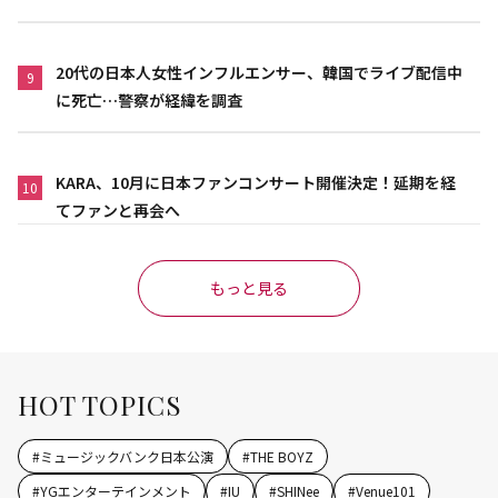
20代の日本人女性インフルエンサー、韓国でライブ配信中
9
に死亡…警察が経緯を調査
KARA、10月に日本ファンコンサート開催決定！延期を経
10
てファンと再会へ
もっと見る
HOT TOPICS
#
ミュージックバンク日本公演
#
THE BOYZ
#
YGエンターテインメント
#
IU
#
SHINee
#
Venue101