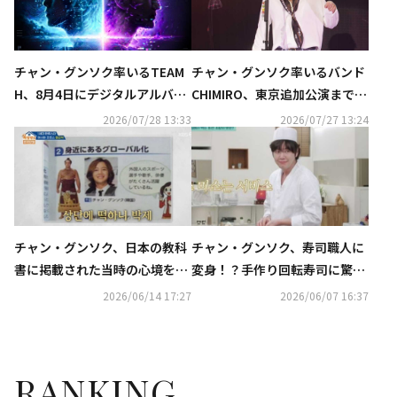
チャン・グンソク率いるTEAM
チャン・グンソク率いるバンド
H、8月4日にデジタルアルバム
CHIMIRO、東京追加公演まで完
「DAWN AFTER DARK」配信リ
走！TEAM HのZepp Haneda公
2026/07/28 13:33
2026/07/27 13:24
リース決定
演も決定
チャン・グンソク、日本の教科
チャン・グンソク、寿司職人に
書に掲載された当時の心境を告
変身！？手作り回転寿司に驚き
白「信じられなかった」
（動画あり）
2026/06/14 17:27
2026/06/07 16:37
RANKING