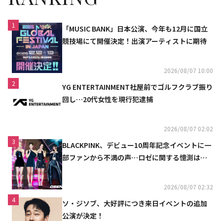
1
「MUSIC BANK」日本公演、今年も12月に国立
競技場にて開催決定！出演アーティストに期待
2026/08/07 10:00
2
YG ENTERTAINMENT社屋前でゴルフクラブ振り
回し…20代女性を現行犯逮捕
2026/08/07 02:02
3
BLACKPINK、デビュー10周年記念イベントに一
部ファンから不満の声…ロゼに関する憶測は否
定
2026/08/07 02:32
4
ソ・ジソブ、大好評につき来日イベントの追加
公演が決定！