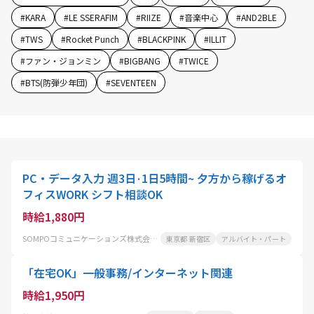
#
KARA
#
LE SSERAFIM
#
RIIZE
#
音楽中心
#
AND2BLE
#
TWS
#
Rocket Punch
#
BLACKPINK
#
ILLIT
#
ファン・ジョンミン
#
BIGBANG
#
TWICE
#
BTS(防弾少年団)
#
SEVENTEEN
PC・データ入力 週3日·1日5時間~ 夕方から稼げるオ
フィスWORK シフト相談OK
時給1,880円
SOMPOコミュニケーションズ株式会社 東京センター
東京都 新宿区
アルバイト・パート
「在宅OK」一般事務/インターネット関連
時給1,950円