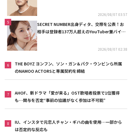
2026/08/07 03:57
5
SECRET NUMBER出身ディタ、交際を公表！お
相手は登録者137万人超えのYouTuber兼バイオ
リニスト
2026/08/07 02:38
THE BOYZ ヨンフン、ソン・ガン＆パク・ウンビンら所属
6
のNAMOO ACTORSと専属契約を締結
AHOF、新ドラマ「愛が来る」OST歌唱者投票で1位獲得
7
も…関与を否定“事前の協議がなく参加は不可能”
IU、インスタで元恋人チャン・ギハの曲を使用…一部から
8
は否定的な反応も