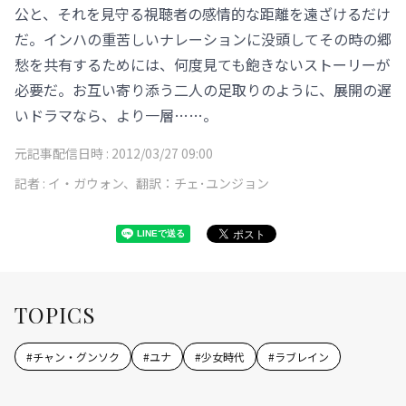
公と、それを見守る視聴者の感情的な距離を遠ざけるだけ
だ。インハの重苦しいナレーションに没頭してその時の郷
愁を共有するためには、何度見ても飽きないストーリーが
必要だ。お互い寄り添う二人の足取りのように、展開の遅
いドラマなら、より一層……。
元記事配信日時 :
2012/03/27 09:00
記者 :
イ・ガウォン、翻訳：チェ･ユンジョン
TOPICS
#
チャン・グンソク
#
ユナ
#
少女時代
#
ラブレイン