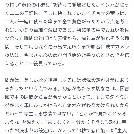
り持つ“黄色の小道具”を続けて登場させた。インハが拾っ
たユニの日記帳、そこに挟まれていたイチョウの葉っぱ、
二人が一緒に使った傘まで全て黄色だったという点を考え
れば、かなり繊細な演出である。特に傘の中でお互いを見
つ合った瞬間のとぼけた表情から、肩と肩が触れそうな瞬
間、そして用心深く踏み出す足取りまで順番に映すカメラ
技法は、今まさに心の扉が開き始めた男女のときめきを伝
えることに一役買っている。
問題は、美しい絵を後押しするには状況設定が非常にあり
きたりだという点である。初恋がもたらす切なさは、図書
館で本の隙間から目が合うからといって、そしてタイミン
グが悪く車にひっかけられた泥水を代わりかけられたから
といって芽生える感情ではない。“どこかで見たことある
ような”を越えて、“見てなくとも分かりそうな”境地に至
ったお決まりの設定は、かえって“3秒で恋に陥った”主人