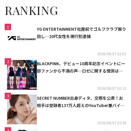
RANKING
1
YG ENTERTAINMENT社屋前でゴルフクラブ振り
回し…20代女性を現行犯逮捕
2026/08/07 02:02
2
BLACKPINK、デビュー10周年記念イベントに一
部ファンから不満の声…ロゼに関する憶測は否
定
2026/08/07 02:32
3
SECRET NUMBER出身ディタ、交際を公表！お
相手は登録者137万人超えのYouTuber兼バイオ
リニスト
2026/08/07 02:38
4