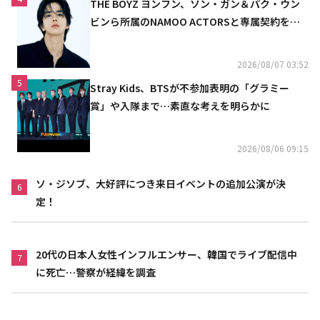
THE BOYZ ヨンフン、ソン・ガン＆パク・ウン
ビンら所属のNAMOO ACTORSと専属契約を締
結
2026/08/07 03:52
5
Stray Kids、BTSが不参加表明の「グラミー
賞」や入隊まで…素直な考えを明らかに
2026/08/06 09:15
ソ・ジソブ、大好評につき来日イベントの追加公演が決
6
定！
20代の日本人女性インフルエンサー、韓国でライブ配信中
7
に死亡…警察が経緯を調査