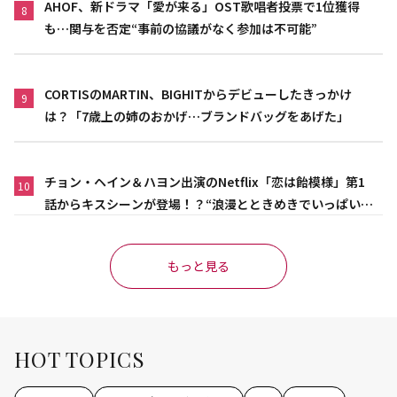
AHOF、新ドラマ「愛が来る」OST歌唱者投票で1位獲得
8
も…関与を否定“事前の協議がなく参加は不可能”
CORTISのMARTIN、BIGHITからデビューしたきっかけ
9
は？「7歳上の姉のおかげ…ブランドバッグをあげた」
チョン・ヘイン＆ハヨン出演のNetflix「恋は飴模様」第1
10
話からキスシーンが登場！？“浪漫とときめきでいっぱいの
作品”
もっと見る
HOT TOPICS