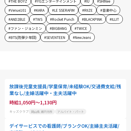
#
THE BOYZ
#
YGエンターテインメント
#
IU
#
SHINee
#
Venue101
#
KARA
#
LE SSERAFIM
#
RIIZE
#
音楽中心
#
AND2BLE
#
TWS
#
Rocket Punch
#
BLACKPINK
#
ILLIT
#
ファン・ジョンミン
#
BIGBANG
#
TWICE
#
BTS(防弾少年団)
#
SEVENTEEN
#
NewJeans
放課後児童支援員/学童保育/未経験OK/交通費支給/残
業なし/主婦活躍中・主夫活躍中
時給1,050円～1,130円
キッズクラブ
岡山県 瀬戸内市
アルバイト・パート
デイサービスでの看護師/ブランクOK/主婦主夫活躍/