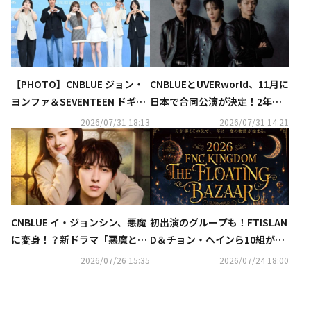
【PHOTO】CNBLUE ジョン・
CNBLUEとUVERworld、11月に
ヨンファ＆SEVENTEEN ドギョ
日本で合同公演が決定！2年ぶ
ム＆チェ・イェナら、新恋愛リ
りの開催に高まる期待
2026/07/31 18:13
2026/07/31 14:21
アリティ「私の残された恋愛」
制作発表会に出席
CNBLUE イ・ジョンシン、悪魔
初出演のグループも！FTISLAN
に変身！？新ドラマ「悪魔と契
D＆チョン・ヘインら10組が集
約結婚」でイ・ヒョインと共演
結「FNC KINGDOM」日本で12
2026/07/26 15:35
2026/07/24 18:00
月に開催決定