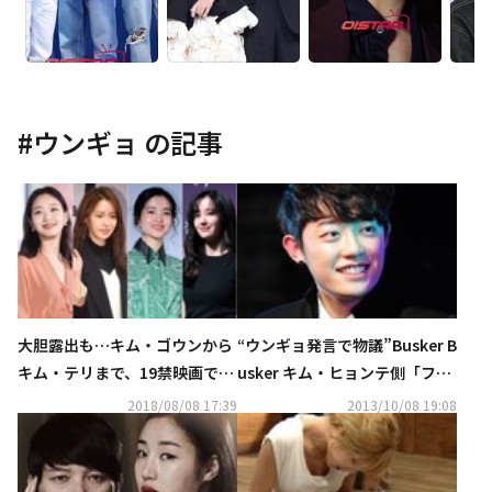
#
ウンギョ
の記事
大胆露出も…キム・ゴウンから
“ウンギョ発言で物議”Busker B
キム・テリまで、19禁映画で一
usker キム・ヒョンテ側「ファ
気にスターになった新人女優T
ンの方々に申し訳ない…本人も
2018/08/08 17:39
2013/10/08 19:08
OP4
狼狽している」