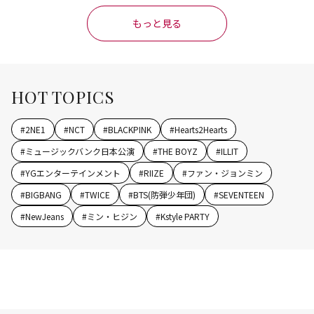
もっと見る
HOT TOPICS
#
2NE1
#
NCT
#
BLACKPINK
#
Hearts2Hearts
#
ミュージックバンク日本公演
#
THE BOYZ
#
ILLIT
#
YGエンターテインメント
#
RIIZE
#
ファン・ジョンミン
#
BIGBANG
#
TWICE
#
BTS(防弾少年団)
#
SEVENTEEN
#
NewJeans
#
ミン・ヒジン
#
Kstyle PARTY