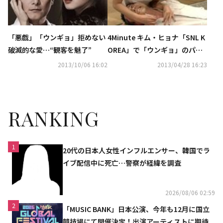
「悪戯」「ウンギョ」拒めない
4Minute キム・ヒョナ「SNL K
破滅的な愛…“観客を魅了”
OREA」で「ウンギョ」のパロ
ディ…セクシーな演技に“ドキ
2013/10/06 16:02
2013/04/28 16:23
ドキ”
RANKING
1
20代の日本人女性インフルエンサー、韓国でラ
イブ配信中に死亡…警察が経緯を調査
2026/08/06 02:59
2
「MUSIC BANK」日本公演、今年も12月に国立
競技場にて開催決定！出演アーティストに期待