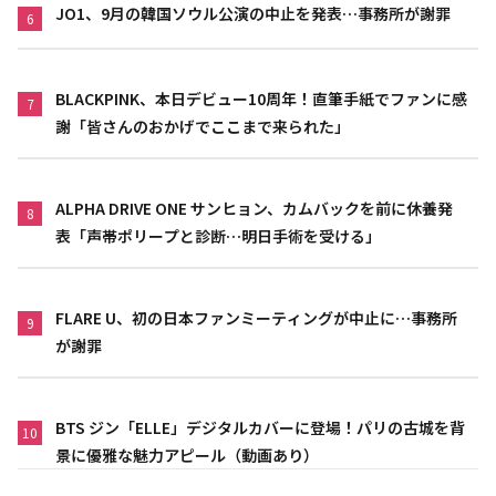
JO1、9月の韓国ソウル公演の中止を発表…事務所が謝罪
6
BLACKPINK、本日デビュー10周年！直筆手紙でファンに感
7
謝「皆さんのおかげでここまで来られた」
ALPHA DRIVE ONE サンヒョン、カムバックを前に休養発
8
表「声帯ポリープと診断…明日手術を受ける」
FLARE U、初の日本ファンミーティングが中止に…事務所
9
が謝罪
BTS ジン「ELLE」デジタルカバーに登場！パリの古城を背
10
景に優雅な魅力アピール（動画あり）