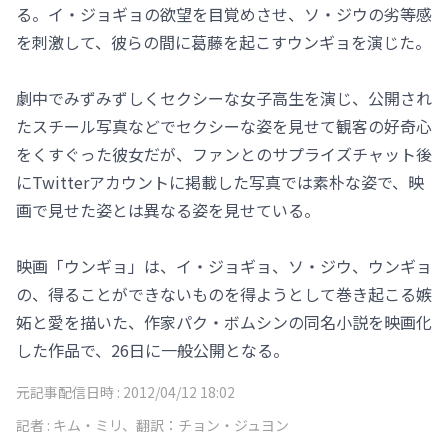
る。イ・ジョギョの欲望を目覚めさせ、ソ・ジウの劣等感
を刺激して、彼らの間に葛藤を起こすウンギョを演じた。
劇中でみずみずしくセクシーな女子高生を演じ、公開され
たスチール写真などでセクシーな姿を見せて観客の好奇心
をくすぐった彼女だが、ファンとのサプライズチャット後
にTwitterアカウントに掲載した写真では素朴な姿で、映
画で見せた姿とは異なる姿を見せている。
映画「ウンギョ」は、イ・ジョギョ、ソ・ジウ、ウンギョ
の、得ることができないものを得ようとして巻き起こる嫉
妬と愛を描いた、作家パク・ボムシンの同名小説を映画化
した作品で、26日に一般公開となる。
元記事配信日時 :
2012/04/12 18:02
記者 :
キム・ミリ、翻訳：チョン・ジュヨン