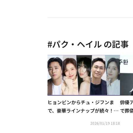
#
パク・ヘイル
の記事
ヒョンビンからチュ・ジフンま
俳優
で、豪華ラインナップが続々！注
で葬
目の制作会社が贈る2026年新作に
＆イ
2026/01/19 18:18
期待