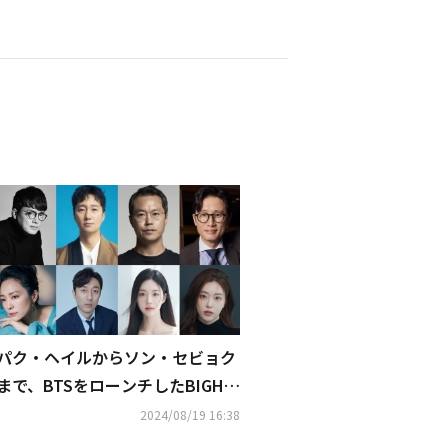
パク・ヘイルからソン・セビョク
まで、BTSをローンチしたBIGHIT
元代表が率いる事務所に合流
2024/08/19 16:38