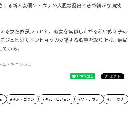
させる新人女優ソ・ウナの大胆な露出ときめ細かな演技
える女性教授ジュヒと、彼女を真似したがる若い教え子の
るジュヒの夫ドンヒョクの交錯する欲望を取り上げ、破局
している。
キム・ギョンジュ
ョ
#
キム・ゴウン
#
キム・ヒジョン
#
ソ・テファ
#
ソ・ウナ