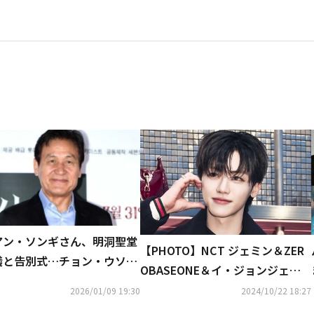
アン・ソンギさん、明洞聖堂
【PHOTO】NCT ジェミン＆ZER
儀と告別式…チョン・ウソン
OBASEONE＆イ・ジョンジェ
・ジョンジェら参列
ら、ブランド「GUCCI」のイベン
2026/01/09 19:30
2024/10/22 18:27
トに参加