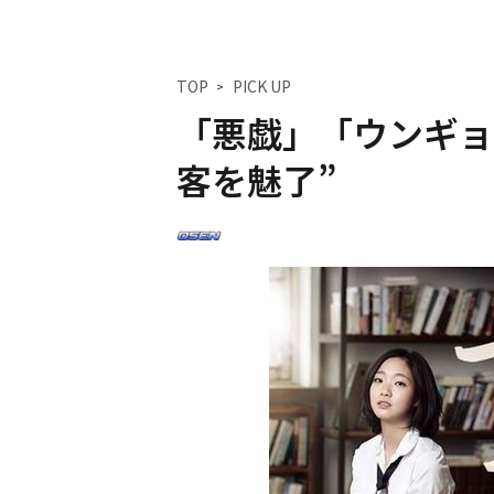
TOP
PICK UP
「悪戯」「ウンギョ
客を魅了”