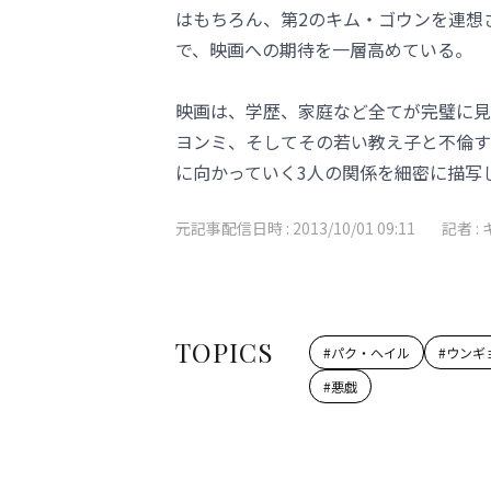
はもちろん、第2のキム・ゴウンを連想
で、映画への期待を一層高めている。
映画は、学歴、家庭など全てが完璧に見
ヨンミ、そしてその若い教え子と不倫す
に向かっていく3人の関係を細密に描写
元記事配信日時 :
2013/10/01 09:11
記者 :
TOPICS
#
パク・ヘイル
#
ウンギ
#
悪戯