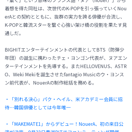
「繋ぐ」という意味のフランス語「ヌア（nouer）」から
着想を得た同社は、次世代のK-POPを引っ張っていくNou
erAとの契約とともに、抜群の実力を誇る俳優が合流し、
K-POPと韓流スターを繋ぐ心強い架け橋の役割を果たす見
通しだ。
BIGHITエンターテインメントの代表としてBTS（防弾少
年団）の誕生に携わったチェ・ヨンゴン代表が、ヌアエン
ターテインメントを先導する。またHELLOVENUS、ASTR
O、Weki Mekiを誕生させたfantagio Musicのウ・ヨンス
ン前代表が、NouerAの制作総括を務める。
・「別れる決心」パク・ヘイル、米アカデミー会員に招
待…韓国俳優としては今年唯一
・「MAKEMATE1」からデビュー！NouerA、初の来日公