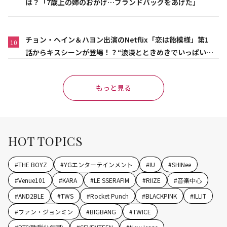
は？「7歳上の姉のおかげ…ブランドバッグをあげた」
チョン・ヘイン＆ハヨン出演のNetflix「恋は飴模様」第1
10
話からキスシーンが登場！？“浪漫とときめきでいっぱいの
作品”
もっと見る
HOT TOPICS
#
THE BOYZ
#
YGエンターテインメント
#
IU
#
SHINee
#
Venue101
#
KARA
#
LE SSERAFIM
#
RIIZE
#
音楽中心
#
AND2BLE
#
TWS
#
Rocket Punch
#
BLACKPINK
#
ILLIT
#
ファン・ジョンミン
#
BIGBANG
#
TWICE