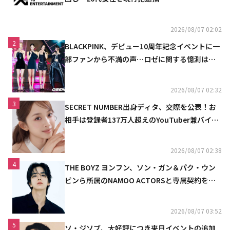
2026/08/07 02:02
2
BLACKPINK、デビュー10周年記念イベントに一
部ファンから不満の声…ロゼに関する憶測は否
定
2026/08/07 02:32
3
SECRET NUMBER出身ディタ、交際を公表！お
相手は登録者137万人超えのYouTuber兼バイオ
リニスト
2026/08/07 02:38
4
THE BOYZ ヨンフン、ソン・ガン＆パク・ウン
ビンら所属のNAMOO ACTORSと専属契約を締
結
2026/08/07 03:52
5
ソ・ジソブ、大好評につき来日イベントの追加