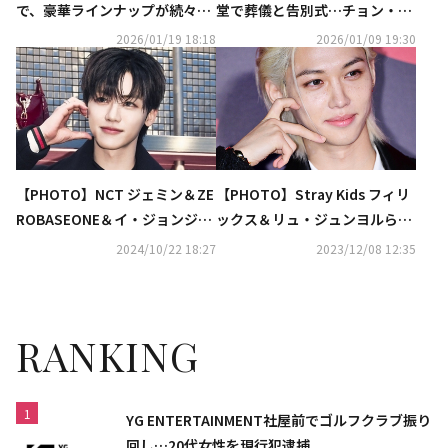
で、豪華ラインナップが続々！
堂で葬儀と告別式…チョン・ウ
注目の制作会社が贈る2026年新
ソン＆イ・ジョンジェら参列
2026/01/19 18:18
2026/01/09 19:30
作に期待
【PHOTO】NCT ジェミン＆ZE
【PHOTO】Stray Kids フィリ
ROBASEONE＆イ・ジョンジェ
ックス＆リュ・ジュンヨルら
ら、ブランド「GUCCI」のイベ
「2023 GQ NIGHT」に登場
2024/10/22 18:27
2023/12/08 12:35
ントに参加
（動画あり）
RANKING
1
YG ENTERTAINMENT社屋前でゴルフクラブ振り
回し…20代女性を現行犯逮捕