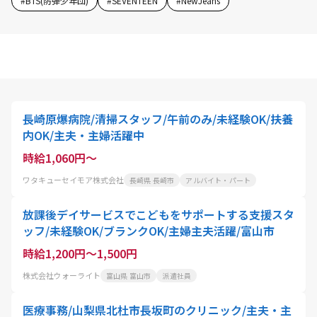
#
BTS(防弾少年団)
#
SEVENTEEN
#
NewJeans
長崎原爆病院/清掃スタッフ/午前のみ/未経験OK/扶養
内OK/主夫・主婦活躍中
時給1,060円～
ワタキューセイモア株式会社
長崎県 長崎市
アルバイト・パート
放課後デイサービスでこどもをサポートする支援スタ
ッフ/未経験OK/ブランクOK/主婦主夫活躍/富山市
時給1,200円～1,500円
株式会社ウォーライト
富山県 富山市
派遣社員
医療事務/山梨県北杜市長坂町のクリニック/主夫・主