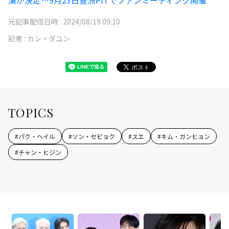
演が決定…9月23日豊洲PITでファンミーティング開催
元記事配信日時 :
2024/08/19 09:10
記者 :
カン・ダユン
TOPICS
#
パク・ヘイル
#
ソン・セビョク
#
スエ
#
キム・ガンヒョン
#
チャン・ヒジン