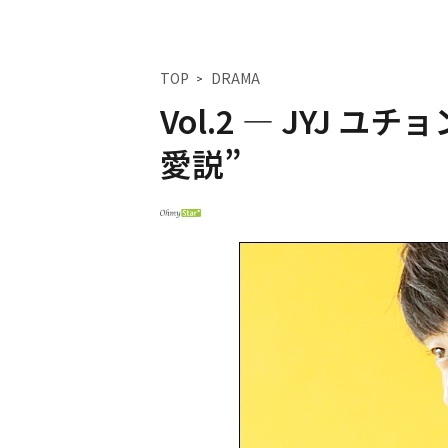
TOP
DRAMA
Vol.2 ― JYJ
愛説”