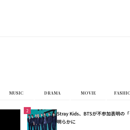
G
MUSIC
DRAMA
MOVIE
FASHI
2
Stray Kids、BTSが不参加
明らかに