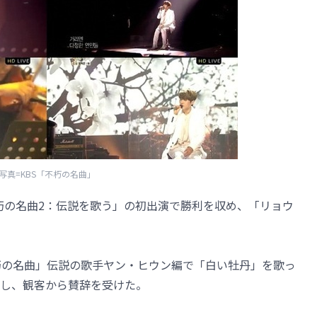
写真=KBS「不朽の名曲」
BS「不朽の名曲2：伝説を歌う」の初出演で勝利を収め、「リョウ
朽の名曲」伝説の歌手ヤン・ヒウン編で「白い牡丹」を歌っ
し、観客から賛辞を受けた。