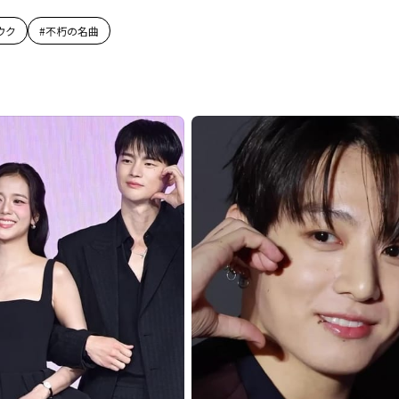
ウク
#
不朽の名曲