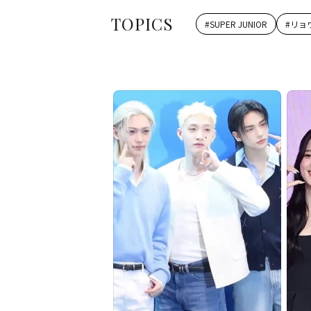
TOPICS
#
SUPER JUNIOR
#
リョ