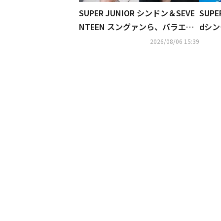
SUPER JUNIOR シンドン＆SEVE
SUP
NTEEN スングァンら、バラエテ
dシ
ィ番組「大脱出」新シーズンに出
リッ
2026/08/06 15:39
演決定