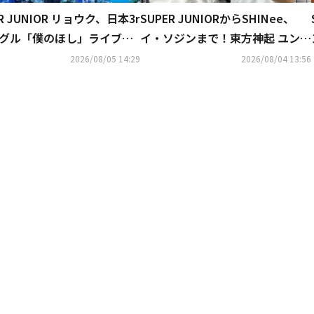
ER JUNIOR リョウク、日本3r
SUPER JUNIORからSHINee、
ングル「僕のほし」ライブク
イ・ソジンまで！東方神起 ユンホ
プ公開…東京公演にも期待
の初ソロコンサートに豪華芸能人
2026/08/05 14:29
2026/08/04 13:56
が集結