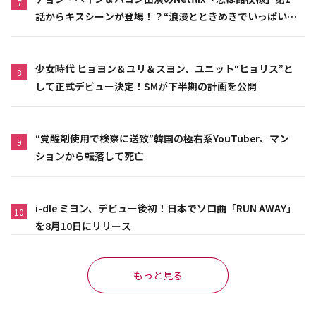
7
話からキスシーンが登場！？“浪漫とときめきでいっぱいの
作品”
少女時代 ヒョヨン＆ユリ＆スヨン、ユニット“ヒョリス”と
8
して正式デビュー決定！SMが下半期の計画を公開
“覚醒剤使用で検察に送致”韓国の極右系YouTuber、マン
9
ションから転落して死亡
i-dle ミヨン、デビュー後初！日本でソロ曲「RUN AWAY」
10
を8月10日にリリース
もっと見る