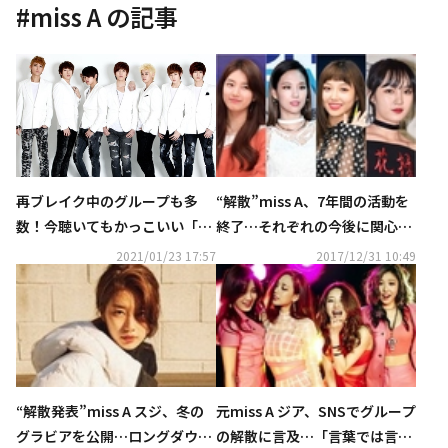
#
miss A
の記事
再ブレイク中のグループも多
“解散”miss A、7年間の活動を
数！今聴いてもかっこいい「第
終了…それぞれの今後に関心集
2世代＆2.5世代アイドル」とは
中
2021/01/23 17:57
2017/12/31 10:49
“解散発表”miss A スジ、冬の
元miss A ジア、SNSでグループ
グラビアを公開…ロングダウン
の解散に言及…「言葉では言い