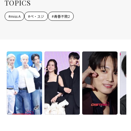
TOPICS
#
miss A
#
ペ・スジ
#
青春不敗2