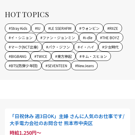
HOT TOPICS
#
Stray Kids
#
IU
#
LE SSERAFIM
#
ウォンビン
#
RIIZE
#
イ・シニョン
#
ファン・ジョンミン
#
i-dle
#
THE BOYZ
#
マーク(NCT出身)
#
パク・ジフン
#
イ・ハイ
#
少女時代
#
BIGBANG
#
TWICE
#
東方神起
#
キム・スヒョン
#
BTS(防弾少年団)
#
SEVENTEEN
#
NewJeans
「日祝休み 週3日OK」主婦 さんに人気のお仕事です/
大手電力会社のお問合せ 熊本市中央区
時給1,250円～