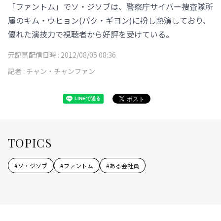
「ファントム」でソ・ジソブは、警察庁サイバー捜査隊所
属のキム・ウヒョン(パク・ギヨン)に扮し熱演しており、
優れた演技力で視聴者から好評を受けている。
元記事配信日時 :
2012/08/05 08:36
記者 :
チャン・チャンファン
TOPICS
#
ソ・ジソブ
#
ファントム
#
ある会社員