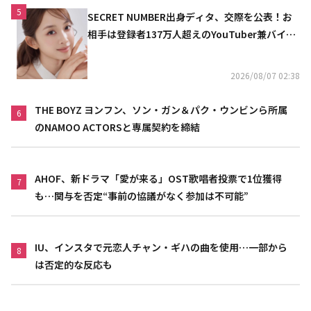
5
SECRET NUMBER出身ディタ、交際を公表！お
相手は登録者137万人超えのYouTuber兼バイオ
リニスト
2026/08/07 02:38
THE BOYZ ヨンフン、ソン・ガン＆パク・ウンビンら所属
6
のNAMOO ACTORSと専属契約を締結
AHOF、新ドラマ「愛が来る」OST歌唱者投票で1位獲得
7
も…関与を否定“事前の協議がなく参加は不可能”
IU、インスタで元恋人チャン・ギハの曲を使用…一部から
8
は否定的な反応も