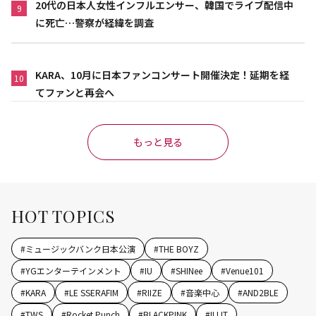
20代の日本人女性インフルエンサー、韓国でライブ配信中
9
に死亡…警察が経緯を調査
KARA、10月に日本ファンコンサート開催決定！延期を経
10
てファンと再会へ
もっと見る
HOT TOPICS
#
ミュージックバンク日本公演
#
THE BOYZ
#
YGエンターテインメント
#
IU
#
SHINee
#
Venue101
#
KARA
#
LE SSERAFIM
#
RIIZE
#
音楽中心
#
AND2BLE
#
TWS
#
Rocket Punch
#
BLACKPINK
#
ILLIT