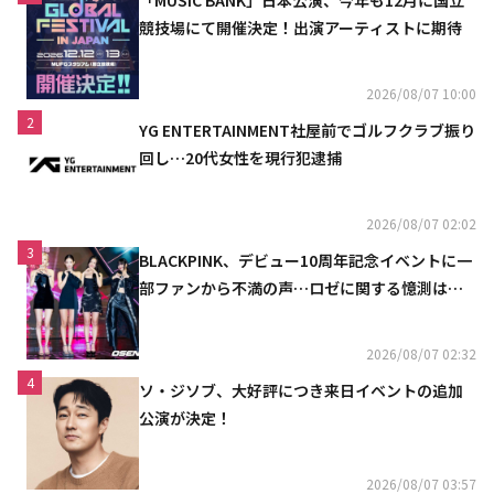
競技場にて開催決定！出演アーティストに期待
2026/08/07 10:00
2
YG ENTERTAINMENT社屋前でゴルフクラブ振り
回し…20代女性を現行犯逮捕
2026/08/07 02:02
3
BLACKPINK、デビュー10周年記念イベントに一
部ファンから不満の声…ロゼに関する憶測は否
定
2026/08/07 02:32
4
ソ・ジソブ、大好評につき来日イベントの追加
公演が決定！
2026/08/07 03:57