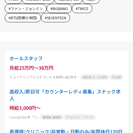
#
ファン・ジョンミン
#
BIGBANG
#
TWICE
#
BTS(防弾少年団)
#
SEVENTEEN
ホールスタッフ
月給25万円～36万円
ヒョンチャンプルコギ さいたま新都心店/株式会社 コーフク
埼玉県 さいたま市
正社員
高収入/即日可「カウンターレディ募集」スナック求
人
時給3,000円～
Lounge Bar李「リ」
福岡県 福岡市
アルバイト・パート
看護師/クリニック/非常勤・日勤のみ/年間休日120日