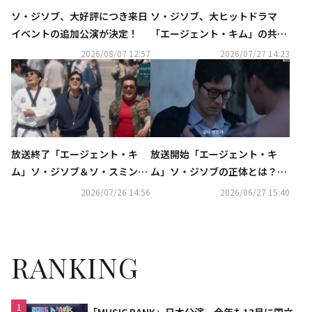
ソ・ジソブ、大好評につき来日
ソ・ジソブ、大ヒットドラマ
イベントの追加公演が決定！
「エージェント・キム」の共演
者＆スタッフに金をプレゼン
2026/08/07 12:57
2026/07/27 14:23
ト！
放送終了「エージェント・キ
放送開始「エージェント・キ
ム 」ソ・ジソブ＆ソ・スミン父
ム 」ソ・ジソブの正体とは？衝
娘らが迎えた結末とは？【ネタ
撃の過去に注目【ネタバレあ
2026/07/26 14:56
2026/06/27 15:40
バレあり】
り】
RANKING
1
「MUSIC BANK」日本公演、今年も12月に国立