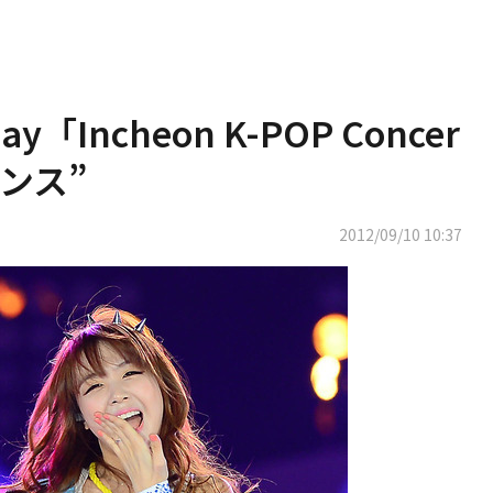
ay「Incheon K-POP Concer
ンス”
2012/09/10 10:37