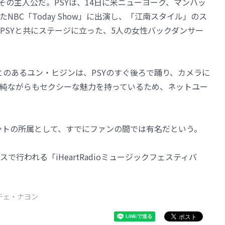
その主人公だ。PSYは、14日に米ニューヨーク、マンハッ
BC「Today Show」に出演し、「江南スタイル」のス
PSYと共にステージに立った、5人の女性バックダンサー
とのあるユン・ヒジンは、PSYのすぐ後ろで踊り、カメラに
純ながらもセクシーな魅力を持っているため、ネットユー
ントの所属として、すでにファンの間では有名だという。
スで行われる「iHeartRadioミュージックフェスティバ
チェ・ナヨン