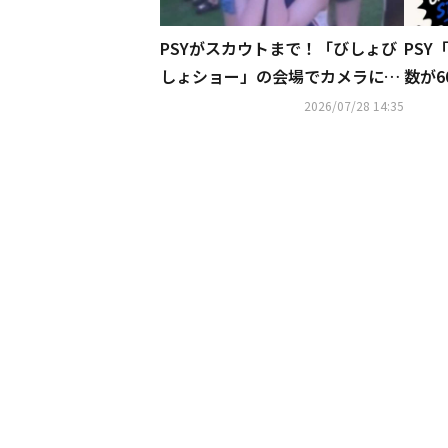
PSYがスカウトまで！「びしょび
PSY
しょショー」の会場でカメラに抜
数が6
かれた美少女が大きな話題に
挙
2026/07/28 14:35