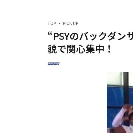
TOP
PICK UP
“PSYのバックダ
貌で関心集中！