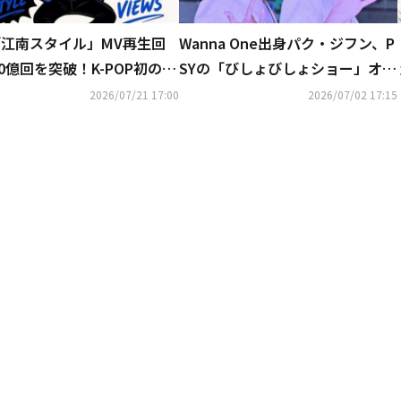
「江南スタイル」MV再生回
Wanna One出身パク・ジフン、P
0億回を突破！K-POP初の快
SYの「びしょびしょショー」オー
プニング映像に登場…意外な組み
2026/07/21 17:00
2026/07/02 17:15
合わせが話題に