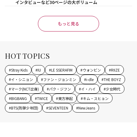
インタビューなど30ページの大ボリューム
もっと見る
HOT TOPICS
#
Stray Kids
#
IU
#
LE SSERAFIM
#
ウォンビン
#
RIIZE
#
イ・シニョン
#
ファン・ジョンミン
#
i-dle
#
THE BOYZ
#
マーク(NCT出身)
#
パク・ジフン
#
イ・ハイ
#
少女時代
#
BIGBANG
#
TWICE
#
東方神起
#
キム・スヒョン
#
BTS(防弾少年団)
#
SEVENTEEN
#
NewJeans