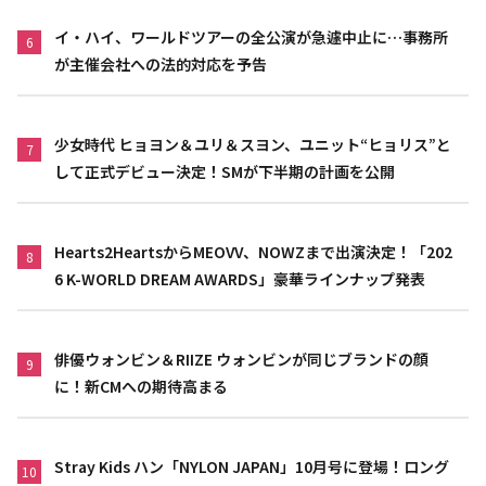
イ・ハイ、ワールドツアーの全公演が急遽中止に…事務所
6
が主催会社への法的対応を予告
少女時代 ヒョヨン＆ユリ＆スヨン、ユニット“ヒョリス”と
7
して正式デビュー決定！SMが下半期の計画を公開
Hearts2HeartsからMEOVV、NOWZまで出演決定！「202
8
6 K-WORLD DREAM AWARDS」豪華ラインナップ発表
俳優ウォンビン＆RIIZE ウォンビンが同じブランドの顔
9
に！新CMへの期待高まる
Stray Kids ハン「NYLON JAPAN」10月号に登場！ロング
10