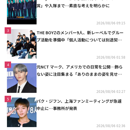
賞」や入隊まで…素直な考えを明らかに
2026/08/06 09:15
3
THE BOYZのメンバー9人、新レーベルでグルー
プ活動を準備中「個人活動については別途契約
へ」
2026/08/06 01:58
4
元NCT マーク、アメリカでの日常を公開…飾ら
ない姿に注目集まる「ありのままの姿を見せた
い」（動画あり）
2026/08/06 02:27
5
パク・ジフン、上海ファンミーティングが急遽
中止に…事務所が発表
2026/08/06 02:36