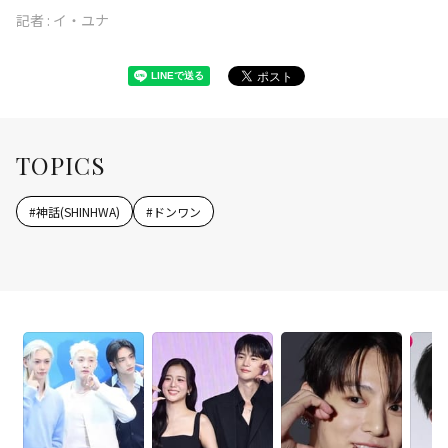
記者 :
イ・ユナ
TOPICS
#
神話(SHINHWA)
#
ドンワン