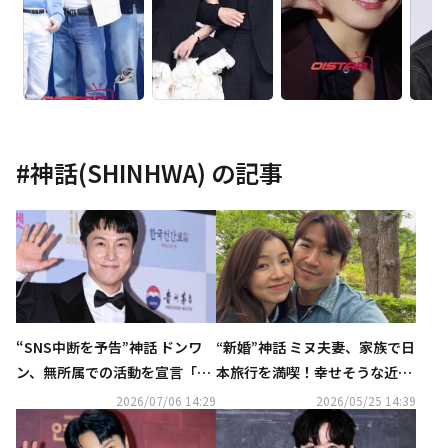
#
神話(SHINHWA)
の記事
“SNS中断を予告”神話 ドンワ
“新婚”神話 ミヌ夫妻、家族で日
ン、無所属での活動を宣言「自
本旅行を満喫！幸せそうな近況
分に最も合った方向性」
ショットを公開
2026/07/06 14:29
2026/05/25 14:39