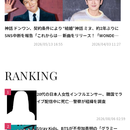
神話 ドンワン、契約条件により
“結婚”神話 ミヌ、約2年ぶりに
SNS中断を報告「これからは事
新曲をリリース！「WONDER
務室で管理」
U」を本日サプライズ公開
2026/05/13 16:55
2026/04/03 11:27
RANKING
1
20代の日本人女性インフルエンサー、韓国でラ
イブ配信中に死亡…警察が経緯を調査
2026/08/06 02:59
2
Stray Kids、BTSが不参加表明の「グラミー