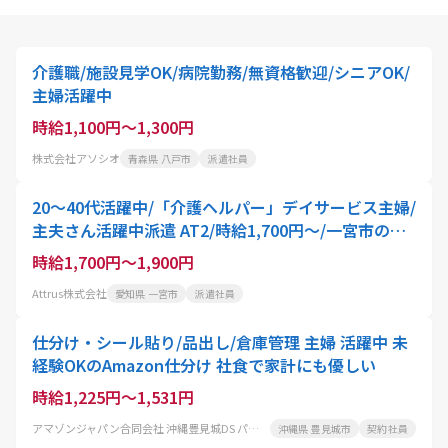
介護職/施設見学OK/病院勤務/無資格歓迎/シニアOK/
主婦活躍中
時給1,100円～1,300円
株式会社アソシオ
青森県 八戸市
派遣社員
20～40代活躍中/「介護ヘルパー」デイサービス主婦/
主夫さん活躍中派遣 AT2/時給1,700円～/一宮市のデ
イサービスで通所介護のお仕事 週2日～勤務可 平日
時給1,700円～1,900円
のみOK マイカー通勤OK 自由なシフト 残業なし/車通
Attrus株式会社
愛知県 一宮市
派遣社員
勤OK
仕分け・シール貼り/品出し/倉庫管理 主婦 活躍中 未
経験OKのAmazon仕分け 社食で家計にも優しい
時給1,225円～1,531円
アマゾンジャパン合同会社 沖縄豊見城DS パートタイム
沖縄県 豊見城市
契約社員