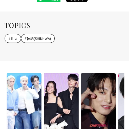
TOPICS
#
ミヌ
#
神話(SHINHWA)