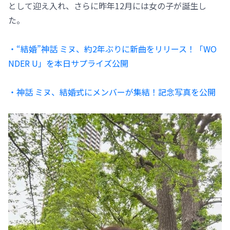
として迎え入れ、さらに昨年12月には女の子が誕生し
た。
・“結婚”神話 ミヌ、約2年ぶりに新曲をリリース！「WO
NDER U」を本日サプライズ公開
・神話 ミヌ、結婚式にメンバーが集結！記念写真を公開