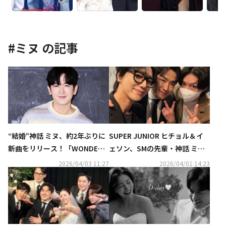
#
ミヌ
の記事
“結婚”神話 ミヌ、約2年ぶりに
SUPER JUNIOR ヒチョル＆イ
新曲をリリース！「WONDER
ェソン、SMの先輩・神話 ミヌ
U」を本日サプライズ公開
の結婚を祝福！写真を公開
2026/04/03 11:27
2026/04/01 14:23