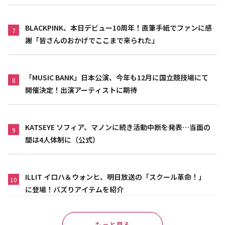
BLACKPINK、本日デビュー10周年！直筆手紙でファンに感
7
謝「皆さんのおかげでここまで来られた」
「MUSIC BANK」日本公演、今年も12月に国立競技場にて
8
開催決定！出演アーティストに期待
KATSEYE ソフィア、マノンに続き活動中断を発表…当面の
9
間は4人体制に（公式）
ILLIT イロハ＆ウォンヒ、明日放送の「スクール革命！」
10
に登場！バズりアイテムを紹介
もっと見る