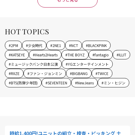
HOT TOPICS
#
2PM
#
少女時代
#
2NE1
#
NCT
#
BLACKPINK
#
KATSEYE
#
Hearts2Hearts
#
THE BOYZ
#
fantagio
#
ILLIT
#
ミュージックバンク日本公演
#
YGエンターテインメント
#
RIIZE
#
ファン・ジョンミン
#
BIGBANG
#
TWICE
#
BTS(防弾少年団)
#
SEVENTEEN
#
NewJeans
#
ミン・ヒジン
時給1,400円!ユニットの組立・検査・ピッキング 土