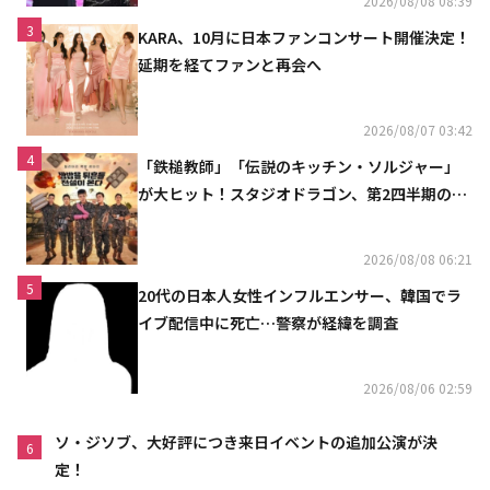
2026/08/08 08:39
3
KARA、10月に日本ファンコンサート開催決定！
延期を経てファンと再会へ
2026/08/07 03:42
4
「鉄槌教師」「伝説のキッチン・ソルジャー」
が大ヒット！スタジオドラゴン、第2四半期の売
上高が黒字に
2026/08/08 06:21
5
20代の日本人女性インフルエンサー、韓国でラ
イブ配信中に死亡…警察が経緯を調査
2026/08/06 02:59
ソ・ジソブ、大好評につき来日イベントの追加公演が決
6
定！