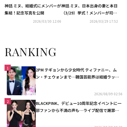
神話 ミヌ、結婚式にメンバーが
神話 ミヌ、日本出身の妻と本日
集結！記念写真を公開
（3/29）挙式！メンバーが司会
を担当
2026/03/30 12:06
2026/03/29 17:52
RANKING
1
2PM テギョンから少女時代 ティファニー、ム
ン・チェウォンまで…韓国芸能界は結婚ラッシ
ュ
2026/08/09 02:56
2
BLACKPINK、デビュー10周年記念イベントに一
部ファンから不満の声も…ライブ配信で謝罪
「コミュニケーション不足だった」