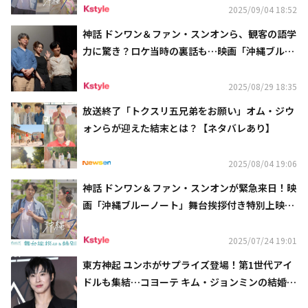
2025/09/04 18:52
神話 ドンワン＆ファン・スンオンら、観客の語学
力に驚き？ロケ当時の裏話も…映画「沖縄ブルー
ノート」来日イベントに登場
2025/08/29 18:35
放送終了「トクスリ五兄弟をお願い」オム・ジウ
ォンらが迎えた結末とは？【ネタバレあり】
2025/08/04 19:06
神話 ドンワン＆ファン・スンオンが緊急来日！映
画「沖縄ブルーノート」舞台挨拶付き特別上映会
を8月21日に開催
2025/07/24 19:01
東方神起 ユンホがサプライズ登場！第1世代アイ
ドルも集結…コヨーテ キム・ジョンミンの結婚を
祝福