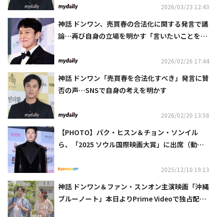
2026/03/23 12:43
神話 ドンワン、売買春の合法化に関する発言で議
論…再び自身の立場を明かす「言いたいことを言
っただけ」
2026/02/26 17:44
神話 ドンワン「売買春を合法化すべき」発言に賛
否の声…SNSで自身の考えを明かす
2026/02/20 13:58
【PHOTO】パク・ヒスン＆チョン・ソンイル
ら、「2025 ソウル国際映画大賞」に出席（動画
あり）
2025/12/10 19:13
神話 ドンワン＆ファン・スンオン主演映画「沖縄
ブルーノート」本日よりPrime Videoで独占配信
開始