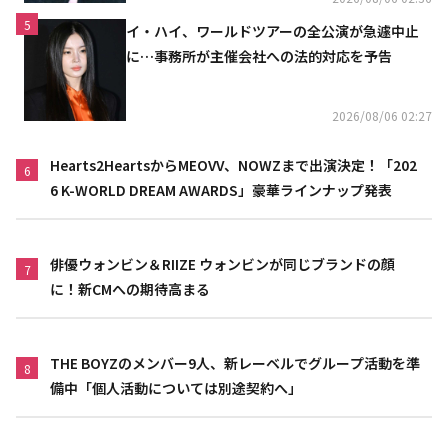
5
イ・ハイ、ワールドツアーの全公演が急遽中止
に…事務所が主催会社への法的対応を予告
2026/08/06 02:27
Hearts2HeartsからMEOVV、NOWZまで出演決定！「202
6
6 K-WORLD DREAM AWARDS」豪華ラインナップ発表
俳優ウォンビン＆RIIZE ウォンビンが同じブランドの顔
7
に！新CMへの期待高まる
THE BOYZのメンバー9人、新レーベルでグループ活動を準
8
備中「個人活動については別途契約へ」