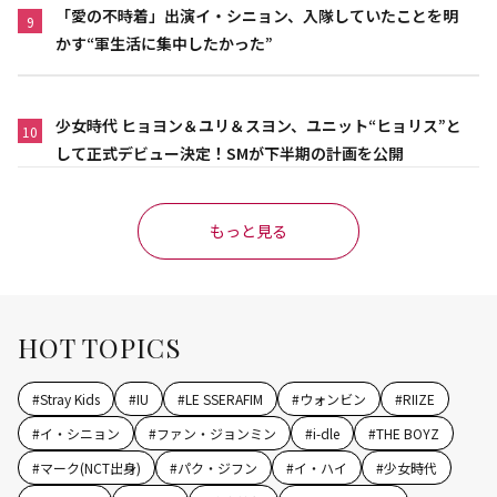
「愛の不時着」出演イ・シニョン、入隊していたことを明
9
かす“軍生活に集中したかった”
少女時代 ヒョヨン＆ユリ＆スヨン、ユニット“ヒョリス”と
10
して正式デビュー決定！SMが下半期の計画を公開
もっと見る
HOT TOPICS
#
Stray Kids
#
IU
#
LE SSERAFIM
#
ウォンビン
#
RIIZE
#
イ・シニョン
#
ファン・ジョンミン
#
i-dle
#
THE BOYZ
#
マーク(NCT出身)
#
パク・ジフン
#
イ・ハイ
#
少女時代