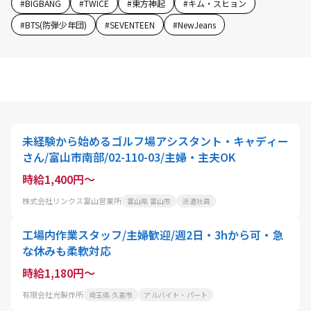
#
BIGBANG
#
TWICE
#
東方神起
#
キム・スヒョン
#
BTS(防弾少年団)
#
SEVENTEEN
#
NewJeans
未経験から始めるゴルフ場アシスタント・キャディー
さん/富山市南部/02-110-03/主婦・主夫OK
時給1,400円～
株式会社リンクス富山営業所
富山県 富山市
派遣社員
工場内作業スタッフ/主婦歓迎/週2日・3hから可・急
な休みも柔軟対応
時給1,180円～
有限会社光製作所
埼玉県 久喜市
アルバイト・パート