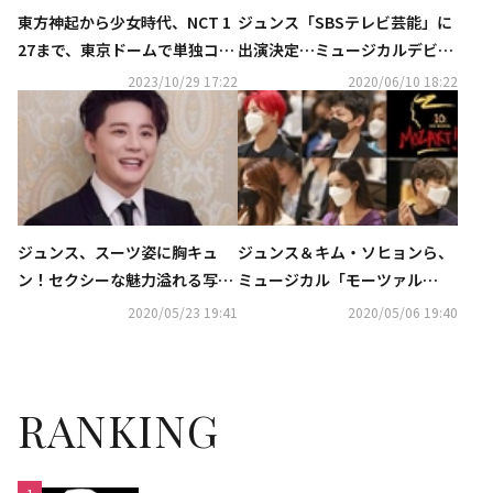
東方神起から少女時代、NCT 1
ジュンス「SBSテレビ芸能」に
27まで、東京ドームで単独コン
出演決定…ミュージカルデビュ
サートを成功させたアイドル
ー10周年のインタビューを電撃
2023/10/29 17:22
2020/06/10 18:22
は？
公開
ジュンス、スーツ姿に胸キュ
ジュンス＆キム・ソヒョンら、
ン！セクシーな魅力溢れる写真
ミュージカル「モーツァル
を公開
ト！」10周年記念公演の練習に
2020/05/23 19:41
2020/05/06 19:40
参加…和気あいあいとした雰囲
気
RANKING