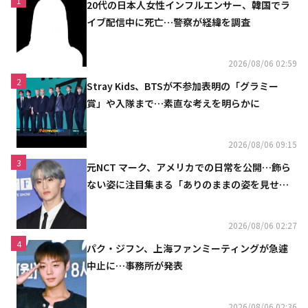
1
20代の日本人女性インフルエンサー、韓国でラ
イブ配信中に死亡…警察が経緯を調査
2026/08/06 02:59
2
Stray Kids、BTSが不参加表明の「グラミー
賞」や入隊まで…素直な考えを明らかに
2026/08/06 09:15
3
元NCT マーク、アメリカでの日常を公開…飾ら
ない姿に注目集まる「ありのままの姿を見せた
い」（動画あり）
2026/08/06 02:27
4
パク・ジフン、上海ファンミーティングが急遽
中止に…事務所が発表
2026/08/06 02:36