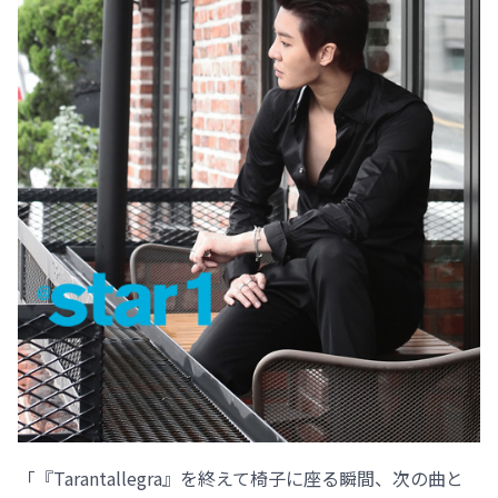
「『Tarantallegra』を終えて椅子に座る瞬間、次の曲と