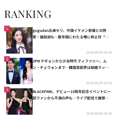
RANKING
1
gugudan出身セリ、中国イケメン俳優との熱
愛・破局説も…数年間にわたる噂に終止符「邪
魔しないで」
2026/08/09 06:39
2
2PM テギョンから少女時代 ティファニー、ム
ン・チェウォンまで…韓国芸能界は結婚ラッシ
ュ
2026/08/09 02:56
3
BLACKPINK、デビュー10周年記念イベントに一
部ファンから不満の声も…ライブ配信で謝罪
「コミュニケーション不足だった」
2026/08/08 08:39