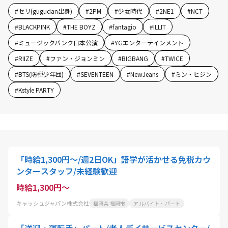
#
セリ(gugudan出身)
#
2PM
#
少女時代
#
2NE1
#
NCT
#
BLACKPINK
#
THE BOYZ
#
fantagio
#
ILLIT
#
ミュージックバンク日本公演
#
YGエンターテインメント
#
RIIZE
#
ファン・ジョンミン
#
BIGBANG
#
TWICE
#
BTS(防弾少年団)
#
SEVENTEEN
#
NewJeans
#
ミン・ヒジン
#
Kstyle PARTY
「時給1,300円～/週2日OK」語学が活かせる免税カウ
ンタースタッフ/未経験歓迎
時給1,300円～
キャッシュジャパン株式会社
福岡県 福岡市
アルバイト・パート
「送迎・運転手」パート/老人デイサービスセンター/