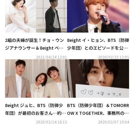
2組の夫婦が誕生！チョ・ウン
8eight イ・ヒョン、BTS（防弾
ジアナウンサー＆8eight ベ
少年団）とのエピソードを公開
ク・チャン、それぞれ本日（4/
「ジンとSUGAに誘われて釣り
2021/04/24 12:01
2020/02/23 12:05
24）結婚
に行った」
8eight ジュヒ、BTS（防弾少
BTS（防弾少年団）＆TOMORR
年団）が最初のお客さん…約10
OW X TOGETHER、事務所の先
0坪の撮影スタジオをオープン
輩8eightの新曲をPR…ユニー
2020/02/14 18:13
2020/02/07 19:04
「突然電話をもらった」
クなヒントに注目（動画あり）