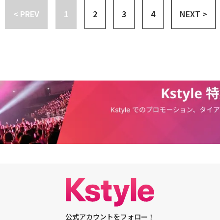
今月23日と24日午後8時にソウル世宗(セジョン)大学テヤンホールでコン
ので、ご了承ください。※当キャンペーンの掲載内容や条件は、予告なく変
< PREV
1
2
3
4
NEXT >
MMEに会ったとき」を開催する。昨年1月に入隊し、江原道華川郡(ファジョン
。あらかじめご了承ください。※当選の権利の譲渡はできません。※キャン
として服務したSG WANNABEのイ・ソクフンも、軍服務を終えて今年10月
、必ず弊社個人情報保護方針＜プライバシーポリシー＞をお読み下さい。※
自身のTwitterを通じて「団結！出来ます！申告します。兵長イ・ソクフ
住所、氏名、電話番号は、その確認などの関連情報のご案内のみに使用し、
日付けで除隊を命じられました。これに従い申告します。団結！出来ます。近い
社の定める方法に基づき消去いたします。※インターネット通信料・接続料
帰ってきます。会いたいです」と感想を述べた。イ・ソクフンは現在、新し
の全ての費用はお客様のご負担になります。※次の場合はいずれのご応募も
本格的な活動を準備していると知られた。
意ください。 ・応募時の内容に記載不備がある場合。 ・お客さまのご住所
どの場合。
公式アカウントをフォロー！