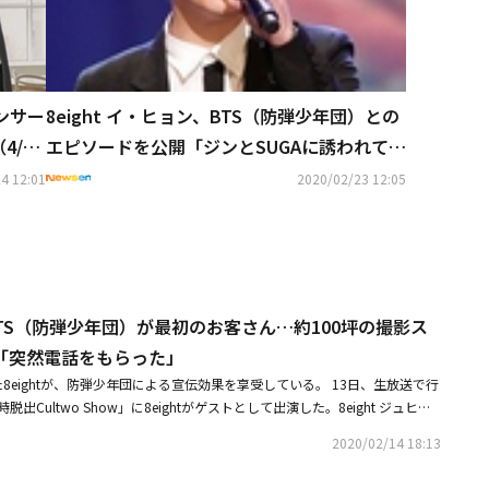
ンサー
8eight イ・ヒョン、BTS（防弾少年団）との
4/2
エピソードを公開「ジンとSUGAに誘われて釣
りに行った」
4 12:01
2020/02/23 12:05
、BTS（防弾少年団）が最初のお客さん…約100坪の撮影ス
「突然電話をもらった」
8eightが、防弾少年団による宣伝効果を享受している。 13日、生放送で行
脱出Cultwo Show」に8eightがゲストとして出演した。8eight ジュヒは
100坪規模の撮影スタジオをオープンした。たくさんの歌手やアーティスト
2020/02/14 18:13
らかにした。特にジュヒは「防弾少年団も、アルバムのジャケット写真をそ
スタジオオープン後、初めてのお客さんだった。 防弾少年団側から突然電