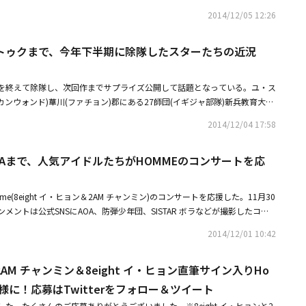
HOW CHAMPION』のSpecial版ということで、「スペシャルステージや
DER KIDが編曲した同曲には、8eightのベク・チャンがラップでフィーチ
2014/12/05 12:26
つ」「スペシャルなステージを準備していくので、期待して！」と、本公演
家を買わなければならない」は若者たちに送る癒しのメッセージを収めた楽
にも期待が集まる。「日韓国交正常化50周年記念＆GFSC Charity Cam
IOだけがお聞かせできる音楽を引き続き披露する予定だ」と伝えた。
望の学校＆図書館 復旧支援キャンペーン『SHOW CHAMPION』Special KMF2
トゥクまで、今年下半期に除隊したスターたちの近況
ャルHPにてチェック！【イベント概要】公演名：日韓国交正常化50周年記
CampaignGFSCネパール希望の学校＆図書館 復旧支援キャンペーン『SHOW CHA
を終えて除隊し、次回作までサプライズ公開して話題となっている。ユ・ス
13日(日) 横浜アリーナ 開場：16:30 開演：17:30出演者：CNBL
カンウォンド)華川(ファチョン)郡にある27師団(イギジャ部隊)新兵教育大隊
、HOMME、NU'EST、MR.MR and more(ガールズグループ1組)オフィシャ
終えて除隊した。昨年3月5日に入隊したユ・スンホは、27師団新兵教育大隊
sc.asia/kmf/主催：SHOW CHAMPION ＆ KMF2015実行委員会共催：NPO法人
2014/12/04 17:58
ユ・スンホは除隊式で「この1年9ヶ月間、たくさんのことを学んで、思い
後援：GFSC(Good Friends Save the Children)問合せ：info＠japanko
のことを整理できる有意義な時間だった」と感想を述べながら涙を見せた。
Aまで、人気アイドルたちがHOMMEのコンサートを応
監督の時代劇である「朝鮮魔術師」で活動を再開するという計画を明らかに
朝鮮時代を舞台に、清に嫁に行くことになった姫が曲馬団(興行して各地を
躍する少年の魔術師と恋に落ちて繰り広げられる物語を描いた恋愛ドラマ
e(8eight イ・ヒョン＆2AM チャンミン)のコンサートを応援した。11月30
、21日に韓国でファンミーティングを開催する予定だ。続いて24日は大
テインメントは公式SNSにAOA、防弾少年団、SISTAR ボラなどが撮影したコン
7日には中国・上海でファンと会う予定だ。軍服務を終えて少年から大人の男
防弾少年団は「HOMME 1st Concert HOMMEがFEMMEに会ったとき」
ユ・スンホは、次回作を早く決めて来年の活躍を期待させている。特に、今
2014/12/01 10:42
HOMMEのコンサートをPRした。SISTARのボラやAOA、ホン・ジニョンな
えて除隊したスターが活発な活動を展開し、注目を集めている。今年7月に
性歌手たちがコンサートを紹介するコメントが書かれたパネルを持って明る
義務を果たすためにファンから離れた男性スターが相次いで除隊し、芸能界を
M チャンミン＆8eight イ・ヒョン直筆サイン入りHo
8eightのメインボーカルのチャンミンとイ・ヒョンが結成した男性デュオ
ル、イ・ジェフン、SUPER JUNIORのイトゥク、8eightのイ・ヒョンが
0年「ご飯だけはちゃんと食べてたよ」の発売後、地道に愛されてきている。H
名様に！応募はTwitterをフォロー＆ツイート
除隊後、本業に戻って活発な活動を繰り広げている。入隊前に映画「建築学
午後8時にソウル世宗(セジョン)大学テヤンホールにて1stコンサート「HOMM
、SBSドラマ「ファッション王」などを通じて安定した演技を披露したイ・
た。たくさんのご応募ありがとうございました。※8eight イ・ヒョンと2