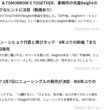
TOMORROW X TOGETHER、事務所の先輩8eightの
くりした」とコメントした。この日スペシャルDJを務めたシン･ボンソン
ンたちにとって『聖地』になるのではないか」と喜んだ。 このような彼女
ークなヒントに注目（動画あり）
後はもちろん、一日が経った現在も大きな話題となっている。8eightと防
 X TOGETHERが8eightの新曲を宣伝した。7日午後、8eightのイ・ヒョン
なった、Big Hitエンターテインメントの深い友情にファンが感動を表して
eightカムバックD-Day」という書き込みと共に8eightの新曲についてのヒント
ファンは8eightのカムバック活動に熱烈なエールを送っている。8eightの
像が掲載された。最初に公開された写真の中には、イ・ヒョンの直属の後輩
弾少年団と共に以前Big Hitエンターテインメントに所属していた。彼は
2020/02/07 19:04
写っている。写真の中でジンは、8eightの新曲の曲名についてのヒントが
団のメンバーらの美談とエピソードなどを公開し、ARMY（防弾少年団のフ
保養になるビジュアルを披露している。続けて公開された映像の中には、T
eightは2月7日にニューシングル「また愛に騙される」を発売した。「また
 Hitバン・シヒョク代表と再びタッグ…6年ぶりの新曲「また
ETHERのヨンジュンとヒュニンカイが8eightの新曲を宣伝し、心を和ませる魅力
、ドラム、ベースからなるシンプルな8ビートリズムと強烈なロックサウン
防弾少年団、TOMORROW X TOGETHERはBig Hitエンターテインメ
日発売
ghtならではの訴えるようなボーカルとラップが加わった楽曲だ。昨年10周年
ightは同日午後6時、音楽配信サイトを通じてニューシングル「また愛に騙
ghtのメンバーらは全盛期を共にしたパン·シヒョク、Wonderkidとタッグ
「また愛に騙される」がベールを脱いだ。8eightは本日（7日）午後6時、ニュ
「また愛に騙される」は、8eightが2014年に発表した「狂わないように
8eightならではの感性あふれるバラードをプレゼントした。より一層深ま
される」をリリースした。2014年に発売した「狂わないようにしよう」以
売する新曲だ。8eightは昨年、「心臓がない」の発売10周年を記念し、再
を完成させた。2007年デビューし、ロングランを披露している8eightの
昨年「心臓がない」の発売10周年を迎え、再び一つになった8eightのメン
ack Hint from TOMORROW X TOGETHER @TXT_m
2020/02/07 18:14
まっている。・8Eight出身ジュヒ、俳優チャン・ウスとの結婚は誤報「5
ig Hitエンターテインメントのバン・シヒョク代表、作曲家Wonderkid
ht #이현 #LeeHyun #오늘 #오후6시 #ComingSoon#에이트_감성발라드_조금
ight ベク・チャン＆ジュヒ、今年9月で所属事務所と契約終了事実上の解散
ァンに8eight風の感性バラードを披露する。新曲「また愛に騙される」は
TEUFsTdHXL— LeeHyun official (@LeeHyun_bighit) February 7, 2020
再開？2月7日にニューシングルの発売が決定…約6年ぶりの
ら、私の愛」などで、2000年代後半を代表する別れのバラードを担ってい
音楽カラーをそのまま表した曲だ。今まで披露してきた音楽のアイデンティティ
くなった感性で、8eightならではの別れのバラードを完成させた。また、
カムバックする。「心臓がない」「さよなら、私の愛」などの多くのヒット曲を
する感性バラードグループにのし上げた最高のヒット曲「心臓がない」の10周年
たグループ8eightが2月7日、ニューシングルを発売する。2007年1stア
ンも公開された。悲しく切ない原曲に、トレンディなサウンドを加え、さら
」でデビューし、ユニークな音楽カラーで多くの支持を受けた8eightは、訴えるよ
るムードにアップグレードされ、数多くのファンたちの思い出に再び寄り添
2020/01/31 17:12
特有の感性バラードを披露し、2000年代後半の代表的な別れソングを披露