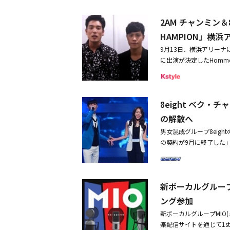
う予定だ。8eightの
した。その後、2019年
てリリースされた。
2AM チャンミン＆
は、2014年に発売したシング
挨拶をする。特に、8ei
HAMPION」横
idが、今回の新曲制作に
9月13日、横浜アリーナに日
特別なプレゼントになる見
に出演が決定したHomme
のイ・ヒョンからなるユ
「日本のファンの皆さん
伝えている。「KMFと言
8eight ベク
しました。東日本大震災
達とも会って一緒に話し
の解散へ
たのを覚えています」と
男女混成グループ8eigh
ある。Hommeは、今回『S
の契約が9月に終了した」と
の事務所の先輩でもあり
「ベク・チャンとジュヒ
ので楽しみにして！」と
め、その期間分、契約が
新たな思い出をつくる喜
かったため、8eight
ル「8th KMF2015」では、
新ボーカルグループ
ャンミンとHommeとし
ンを行うが、今年は「G
は2007年1stアルバム
ング参加
楽しみながらファンと共に
bye my love」
ャリティー公演で、僕達
新ボーカルグループMIO(
気を得た。
チャリティーに参加でき
楽配信サイトを通じて1s