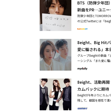
BTS（防弾少年団）＆
話をもらってとてもびっ
は、「防弾少年団のファ
新曲をPR…ユニ
のコメントは、放送終了直
防弾少年団とTOMORROW
弾少年団を通じて明らかに
の公式Twitterには「8
いる。すでに防弾少年団の
が盛り込まれた写真と映
メンバーイ･ヒョンは、防
である防弾少年団 ジンが
時々番組などで防弾少年
書かれた紙を持って目の
ァン）を熱狂させた。 8
8eight、Big
OMORROW X TOG
愛に騙される」はピアノ
を披露している。イ・ヒョンと
愛に騙される」本
ドのギター伴奏に、8ei
ントに所属している。8e
を迎え、再び集まった8ei
グループ8eightの新曲
される」をリリースした。
を組み、もう一度ファンに
ーシングル「また愛に騙
しよう」以来6年ぶりに発
った感性で別れのバラード
来、約6年ぶりの新曲だ。
びタッグを組んだ。에이트 컴백 D-DayThe 2nd tr
これからの活動に期待が高
バーは、全盛期を共にしたB
embers#에이트 #8eig
月に破局している」・8e
と手を組んで、もう一度フ
만_기다려 pic.twitter.com/
へ
8eight、活動
「心臓がない」「さよな
た8eightならではの
カムバックに期待
を維持しながらも、一層深
8eightが6年ぶりに
8eightを韓国を代表
残して、韓国を感性で濡らし
記念リミックスバージョ
ルバム「The First
に成熟して高級感あふれ
うなボーカルとラップで