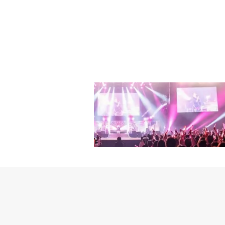
ト準備に力を注いでおり、
は受け付けておりません
サート「HOMMEがFE
更する場合がございます
グン)にある7師団で歩兵
ペーン参加にあたっては
に除隊した。彼は除隊日に
当選時にご連絡いただく
ンは2014年10月21
キャンペーン終了後は弊
うちにいい音楽を作って
およびツイートに関して
い所属事務所に移籍して
無効となりますのでご注
が不明・又は連絡不能な