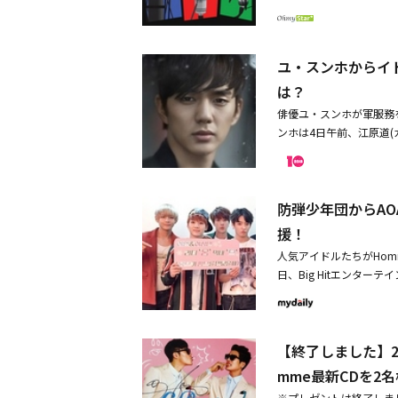
となる韓国人気音楽番組『S
ロデュースし、作曲家WON
コラボも見どころのひと
ャリングに参加した。「
でしか見る事のできない演出
曲だ。所属事務所は「M
paign GFSCネパール希
ユ・スンホからイ
015」詳細は、オフィシ
は？
念＆GFSC Charity 
俳優ユ・スンホが軍服務
MPION』 Special KMF2015日時：9月
ンホは4日午前、江原道(
UE、防弾少年団、U-KISS
で21ヶ月間の軍服務を
ルHP：http://www.gf
で助手として服務した。
日韓文化交流会、MBC+MEDIA 
出を作った。これから先
rea.org 050-5538-0304
防弾少年団からAO
また、彼はキム・デスン
した。「朝鮮魔術師」は
援！
まわる芸人の一座)で活
人気アイドルたちがHomm
だ。ユ・スンホは除隊後
日、Big Hitエンター
阪、25日には東京、2
サートの応援写真を公開した。
性に変身して戻ってきた
と書かれたパネルを持って
年下半期には軍服務を終
ど、音楽界を代表する女
は、2012年に国防の
【終了しました】2A
く微笑んでいる。2AM、
揺るがした。俳優キム・ムヨ
「HOMME」は、201
mme最新CDを2
除隊を申告した。彼らは
OMMEは23日と24日の
概論」「パパロッティ」
※プレゼントは終了しまし