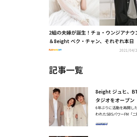
2組の夫婦が誕生！チョ・ウンジアナウ
＆8eight ベク・チャン、それぞれ本日（
4）結婚
2021/04/2
記事一覧
8eight ジュヒ
タジオをオープン
6年ぶりに活動を再開した
われたSBSパワーFM「二時
「江南（カンナム）区に
がスタジオに来た」と明
のスタジオで撮影した。