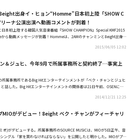
ニューシングル「また愛に騙される」は7日午後6時、各種音源配信サイトを通じ
「心臓がない」発売10周年を記念して再びタッグを組んだ3人のメンバー
8eight出身イ・ヒョン“Homme”日本初上陸「SHOW C
ル「Let's not go crazy」以来6年ぶりに、8eightとしてもう一度嬉しい
ghtの全盛期を共に過ごしたバン・シヒョクプロデューサーと作曲家Wonderk
浜アリーナ公演出演へ動画コメントが到着！
参加し、あの時、その頃の8eightの感性を懐かしく思うファンたちにとって
本初上陸する韓国人気音楽番組『SHOW CHAMPION』Special KMF2015
込みだ。8eightのニューシングルは、2月7日午後6時に公開される。
から動画メッセージが到着！Hommeは、2AMのチャンミンと8eight出身
ニットで、圧倒的な歌唱力で魅了する最強デュオ。動画メッセージでは、
2015/06/05 12:02
、こんにちは！HOMMEの部屋へようこそ！」と全て日本語でメッセージを
えば、僕は沢山の思い出がありますね。2010年、2011年と2年連続で出演
・チャン＆ジュヒ、今年9月で所属事務所と契約終了…事実上
で被災された雄勝中学校の生徒達がオープニングを飾ってくれて、その生徒
ましたが、僕達が元気をあげようと思っていましたが、僕達が元気をもらっ
、懐かしい思い出を伝えるチャンミンの流暢な日本語には目を見張るものが
tの所属事務所であるBig Hitエンターテインメントが「ベク・チャンとジュヒ
HOW CHAMPION』Special KMF2015への出演が決まっている防弾少年団
話した。Big Hitエンターテインメントの関係者は21日午前、OSENに
、メッセージの最後には「今回は、僕達の後輩防弾少年団と一緒に出演する
の契約は今年9月に終了した。イ・ヒョンは活動中に軍隊に行ってきたた
、2AMとして沢山の良い思い出があるKMFのステージで、今度は後輩と共に
2014/12/21 12:25
延長されている」と述べた。2人のメンバーが所属事務所と再契約を結ばな
びを伝えている。毎年9月、目と耳を満足させてきた秋の音楽フェスティバ
は2007年のデビューから約7年で事実上の解散となった。イ・ヒョンは2AMのチ
例年通りGFSC(Good Friends Save the Children) チャリティーキャンペー
MIOがデビュー！8eight ベク・チャンがフィーチャリ
て活動してきたため、Hommeまたはソロ活動を続けると見られる。8eight
FSCネパール希望の学校＆図書館 復旧支援キャンペーン」を展開し、公演を
「The First」でデビューし、「愛を失って私は歌う」「心臓がない」「Good
GFSCチャリティー活動を応援する。CNBLUEも「子供たちの為のGFSCチ
「泣きたくて泣く人なんていない」「その唇を塞いでみる」などのヒット曲で熱い人
の音楽が沢山の方の力になれることは光栄ですし、ファンの皆さんと一緒に
ミオ)がデビューする。所属事務所のSOURCE MUSICは、MIOが5日正午、音
て何よりも嬉しいです」と温かいコメントを残している。また、日本初上陸
tシングル「家を買わなければならない」を公開したと明かした。MIOがプ