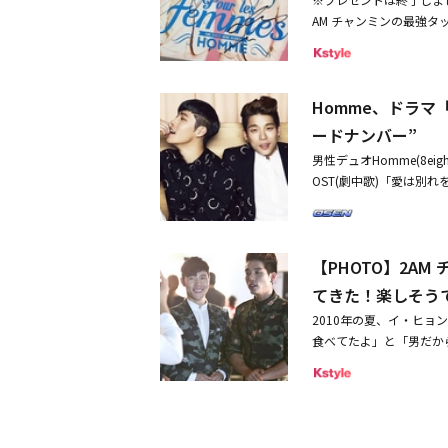
EがFEMMEに会ったと
ジェフンは、除隊を控え
AM チャンミンの最強タ
ちろん、冬にピッタリな2
ロッティ」で師弟関係の
「ご飯だけはちゃんと食
扉」を復帰作に選び、話
トとして地位を確保したHom
世子(サドセジャ)を人
リリースしました。今回、3
集中させている。キム・
Homme、ドラマ
でKstyleに到着。Ks
ンアが自身のInstagr
単！「Kstyle公式 Tw
ードナンバー”
はの特別な感動、お疲れ
ートするだけ。奮ってご
男性デュオHomme(8e
は、ユン・スンアを抱き
法】Step1： Kstyle公
OST(劇中歌)「愛は別
く微笑んでいる。201
記の「Twitterで応募
くことのできない愛への
服務を終えた後も愛を育
4：30 ～ 9月26日(金) 1
ドドクター」の音楽監督
キム・ムヨルのために、
ws)をフォローしている
長様)が共同で作業した。
ど、ラブラブな姿を見せて
る注意事項に同意いただ
【PHOTO】2AM
は最近、KBS 2TVバ
今年下半期の音楽界を輝
の上、決定させていただ
隊後、頼もしい姿を見せてS
てきた！楽しそう
い。・当選者の方にはKsty
SHOW」など多忙な活動を
ご連絡をさせていただきま
2010年の夏、イ・ヒョン
日に開催されたソウル公
8：30となります。※DM(
食べてたよ」と「男だか
ンも除隊してすぐに8ei
りませんと、お送りする
たHomme。7月23日、3
ンの軍除隊により、デュエ
関して、弊社が不適切な
そうで楽しそうなメイキング
ぶりにカムバックして新曲「
させていただきます。※
ヒョン、3年ぶりのHom
た後、イ・ヒョンの入隊に
選発表は、当選者様への
ミン＆8eight イ・ヒョ
て3年ぶりに新曲「Don'
選通知後4日間連絡がな
紹介！