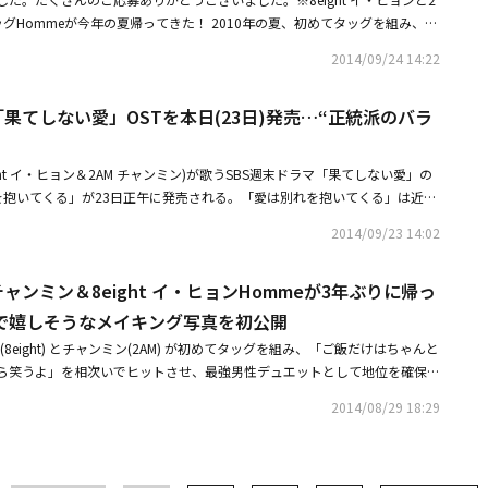
き」を開催し、ファンと会う予定だ。今回のコンサートではHOMMEの歌はも
て多くの作品からラブコールを受けた。悩んだ挙句、イ・ジェフンは「パパ
ッグHommeが今年の夏帰ってきた！ 2010年の夏、初めてタッグを組み、
AMと8eightの名曲もライブで楽しむことができる。
共演を果たしたハン・ソクギュと父子関係で再会するSBS時代劇「秘密の
べてたよ」と「男だから笑うよ」を相次いでヒットさせ、最強男性デュエッ
2014/09/24 14:22
題を生んだ。イ・ジェフンは歴史上、狂気に満ちた王として残っている思悼
meが2014年7月23日、3年ぶりにミニアルバム「Pour les femmes」を
間のイ・ソンとして復活させ、思悼世子の新たな面貌を見せて視聴者の耳目を
年ぶりとなるミニアルバム「Pour les femmes」が2人の直筆サイン入り
ムヨルは今月3日、恋人ユン・スンアとの仲の良い姿を公開した。ユン・ス
「果てしない愛」OSTを本日(23日)発売…“正統派のバラ
tyleをご覧の皆さんに抽選で2名様に特別にプレゼントいたします。応募方法は簡
am(写真共有SNS)にキム・ムヨルと抱き合った写真を公開し、「初公演ならで
itterアカウント」をフォローして下記の「Twitterで応募する」ボタンからツイ
様でした」という書き込みを掲載した。公開された写真の中でキム・ムヨル
応募ください。◆Homme直筆サイン入りミニアルバム 2名様 【応募方
ight イ・ヒョン＆2AM チャンミン)が歌うSBS週末ドラマ「果てしない愛」の
寄せて目を閉じており、ユン・スンアはキム・ムヨルに抱きしめられて明る
式Twitterアカウント「＠Kstyle_news」をフォローしてください。Step2： 上
れを抱いてくる」が23日正午に発売される。「愛は別れを抱いてくる」は近づ
2年2月に恋人関係であることを公開した二人は、キム・ムヨルが今年7月に軍
する」ボタンからツイートしてください。 【応募期間】2014年9月24日(水) 1
憐憫を歌った正統派バラードナンバーだ。ドラマ「本当に良い時代」「グッ
んでいる。軍服務後、現在ミュージカル「キンキーブーツ」に出演している
1：00まで【参加条件】・TwitterでKstyle公式Twitterアカウント(＠Kstyle_ne
2014/09/23 14:02
として有名なチェ・チョルホ作曲家とプロデューサーのフェジャンニム(会
恋人ユン・スンアは自身のSNSを通じて公開的に応援のメッセージを送るな
こと。・日本に居住されている方(賞品配送先が日本国内の方)・応募に関す
同曲は韓国で21日の放送の中でエンディング曲として使われた。Homme
いる。SUPER JUNIORのイトゥクも歌手としてステージにカムバックし、
ける方【当選発表について】・プレゼントの当選については、厳正なる抽選
 チャンミン＆8eight イ・ヒョンHommeが3年ぶりに帰っ
ラエティ番組「不朽の名曲－伝説を歌う」にレギュラー出演している。
かせた。服務期間中に父と祖父母が死去して周りを悲しませたイトゥクは除
きます。・プレゼントはお選びいただけませんので、予めご了承くださ
UPER JUNIORの7thフルアルバムの発売とワールドコンサート「SUPER
で嬉しそうなメイキング写真を初公開
le(＠Kstyle_news)のアカウントよりDM(ダイレクトメッセージ)にて当選の
繰り広げている。今年で6回目を迎えた「SUPER SHOW」は9月20日と21
す。・プレゼントに関するDM/メンションでのご連絡は、平日10：00～1
(8eight) とチャンミン(2AM) が初めてタッグを組み、「ご飯だけはちゃんと
演を皮切りに、日本、中国、台湾、タイなどで公演を続けている。イ・ヒョ
ダイレクトメッセージ)は、Kstyle(＠Kstyle_news)をフォローいただいてお
ら笑うよ」を相次いでヒットさせ、最強男性デュエットとして地位を確保し
ghtとHOMMEの新曲を相次いで発表しながら忙しく活動している。イ・ヒョ
ことができませんので、ご注意ください。【注意事項】※本キャンペーンに
年ぶりにミニアルバム「Pour les femmes」をリリースしたHommeの嬉し
ット活動を再開したHOMMEは、2011年の「男だから笑うよ」以来、3年
2014/08/29 18:29
行為がされていると判断いたしましたアカウントは、キャンペーン対象外と
写真をKstyleで初公開！【インタビュー】2AM チャンミン＆8eight イ・
It Girl」を発表した。2011年6月に「その唇をふさいでみる」を発売し
弊社は、ご応募者のツイート内容については一切の責任を負いません。※当
me「2人の活動が楽しすぎてもう本当の兄弟なんじゃないかと」2AM チャン
よってしばらく活動を中断していた8eightも、イ・ヒョンの除隊に合わせ
当選のご連絡をもってかえさせていただきますので、ご了承ください。※当
ンHommeが3年ぶりに帰ってきた！ミニアルバム「Pour les femmes」を全曲
t Have」を公開し、人気を集めた。現在、イ・ヒョンはHOMMEのコンサー
い場合、当選を無効とさせていただきます。※当選結果に関するお問い合せ