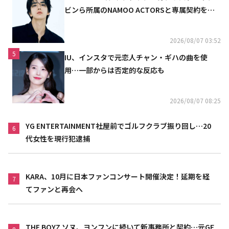
ビンら所属のNAMOO ACTORSと専属契約を締
結
2026/08/07 03:52
5
IU、インスタで元恋人チャン・ギハの曲を使
用…一部からは否定的な反応も
2026/08/07 08:25
YG ENTERTAINMENT社屋前でゴルフクラブ振り回し…20
6
代女性を現行犯逮捕
KARA、10月に日本ファンコンサート開催決定！延期を経
7
てファンと再会へ
THE BOYZ ソヌ、ヨンフンに続いて新事務所と契約…元GF