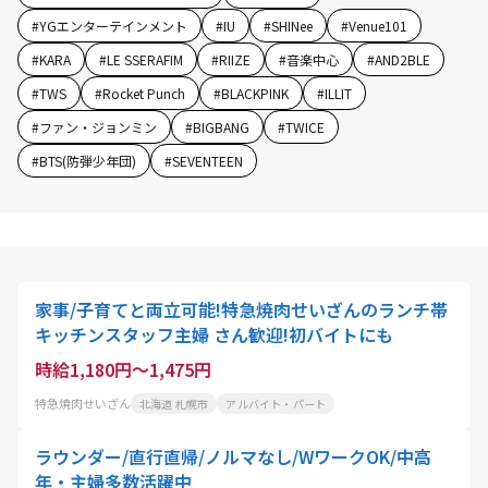
#
YGエンターテインメント
#
IU
#
SHINee
#
Venue101
#
KARA
#
LE SSERAFIM
#
RIIZE
#
音楽中心
#
AND2BLE
#
TWS
#
Rocket Punch
#
BLACKPINK
#
ILLIT
#
ファン・ジョンミン
#
BIGBANG
#
TWICE
#
BTS(防弾少年団)
#
SEVENTEEN
家事/子育てと両立可能!特急焼肉せいざんのランチ帯
キッチンスタッフ主婦 さん歓迎!初バイトにも
時給1,180円～1,475円
特急焼肉せいざん
北海道 札幌市
アルバイト・パート
ラウンダー/直行直帰/ノルマなし/WワークOK/中高
年・主婦多数活躍中