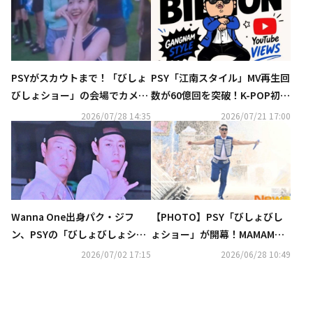
PSYがスカウトまで！「びしょ
PSY「江南スタイル」MV再生回
びしょショー」の会場でカメラ
数が60億回を突破！K-POP初の
に抜かれた美少女が大きな話題
快挙
2026/07/28 14:35
2026/07/21 17:00
に
Wanna One出身パク・ジフ
【PHOTO】PSY「びしょびし
ン、PSYの「びしょびしょショ
ょショー」が開幕！MAMAMOO
ー」オープニング映像に登場…
ファサ＆ソン・シギョンも登場
2026/07/02 17:15
2026/06/28 10:49
意外な組み合わせが話題に