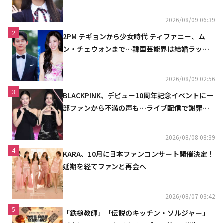
魔しないで」
2026/08/09 06:39
2
2PM テギョンから少女時代 ティファニー、ム
ン・チェウォンまで…韓国芸能界は結婚ラッシ
ュ
2026/08/09 02:56
3
BLACKPINK、デビュー10周年記念イベントに一
部ファンから不満の声も…ライブ配信で謝罪
「コミュニケーション不足だった」
2026/08/08 08:39
4
KARA、10月に日本ファンコンサート開催決定！
延期を経てファンと再会へ
2026/08/07 03:42
5
「鉄槌教師」「伝説のキッチン・ソルジャー」