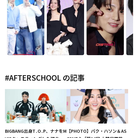
#
AFTERSCHOOL
の記事
BIGBANG出身T․O․P、ナナをM
【PHOTO】パク・ハソン＆AS