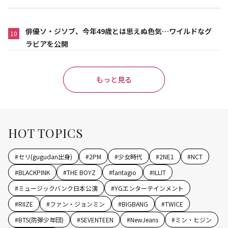
俳優ソ・ジソブ、今年49歳とは思えぬ色気…ワイルドなグ
10
ラビアを公開
もっと見る
HOT TOPICS
#
セリ(gugudan出身)
#
2PM
#
少女時代
#
2NE1
#
NCT
#
BLACKPINK
#
THE BOYZ
#
fantagio
#
ILLIT
#
ミュージックバンク日本公演
#
YGエンターテインメント
#
RIIZE
#
ファン・ジョンミン
#
BIGBANG
#
TWICE
#
BTS(防弾少年団)
#
SEVENTEEN
#
NewJeans
#
ミン・ヒジン