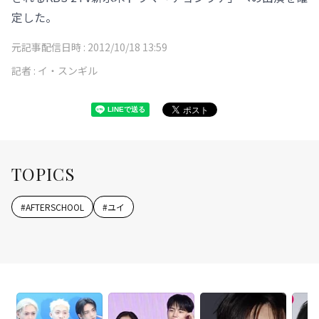
定した。
元記事配信日時 :
2012/10/18 13:59
記者 :
イ・スンギル
TOPICS
#
AFTERSCHOOL
#
ユイ