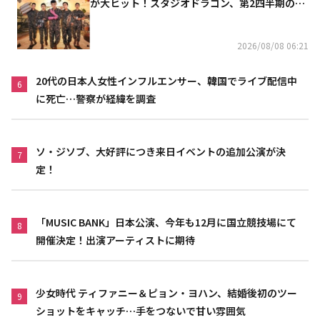
が大ヒット！スタジオドラゴン、第2四半期の売
上高が黒字に
2026/08/08 06:21
20代の日本人女性インフルエンサー、韓国でライブ配信中
6
に死亡…警察が経緯を調査
ソ・ジソブ、大好評につき来日イベントの追加公演が決
7
定！
「MUSIC BANK」日本公演、今年も12月に国立競技場にて
8
開催決定！出演アーティストに期待
少女時代 ティファニー＆ピョン・ヨハン、結婚後初のツー
9
ショットをキャッチ…手をつないで甘い雰囲気