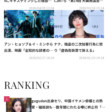
Vにキャスティングした理由と
C2NTら「第14回 大韓民国芸術
は？「完全にクレイジーに見え
文化人大賞」授賞式に出席
2026/04/29 12:24
2026/03/18 15:24
る」（動画あり）
アン・ヒョソプ＆イ・ミンホら
ナナ、強盗の二次加害行為に怒
出演、映画「全知的な読者の視
り「虚偽告訴罪で訴える」
点から」15秒WEBスポットが解
2026/02/27 18:24
2026/01/23 19:24
禁
RANKING
1
gugudan出身セリ、中国イケメン俳優との熱
愛・破局説も…数年間にわたる噂に終止符「邪