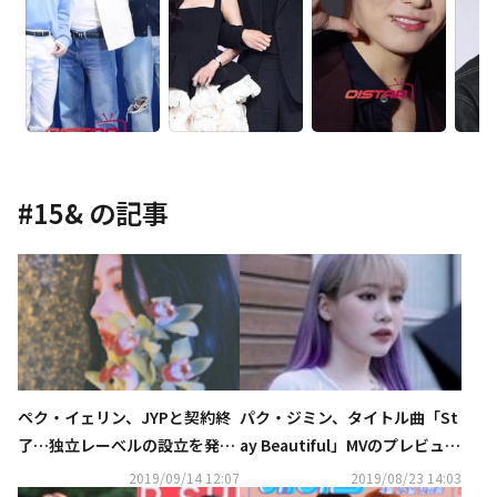
#
15&
の記事
ペク・イェリン、JYPと契約終
パク・ジミン、タイトル曲「St
了…独立レーべルの設立を発表
ay Beautiful」MVのプレビュー
「頑張って良い曲をいっぱい聞
映像公開“友人たちと楽な気持
2019/09/14 12:07
2019/08/23 14:03