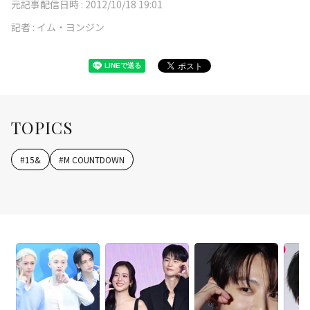
元記事配信日時 :
2012/10/18 19:01
記者 :
イム・ヨンジン
TOPICS
#
15&
#
M COUNTDOWN