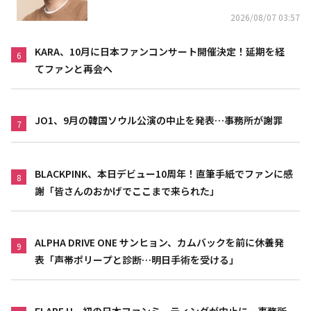
2026/08/07 03:57
KARA、10月に日本ファンコンサート開催決定！延期を経
6
てファンと再会へ
JO1、9月の韓国ソウル公演の中止を発表…事務所が謝罪
7
BLACKPINK、本日デビュー10周年！直筆手紙でファンに感
8
謝「皆さんのおかげでここまで来られた」
ALPHA DRIVE ONE サンヒョン、カムバックを前に休養発
9
表「声帯ポリープと診断…明日手術を受ける」