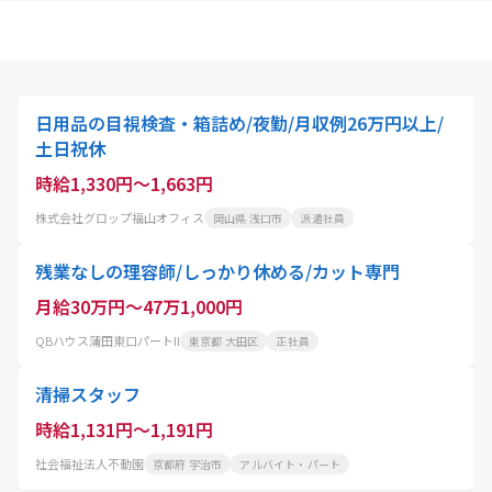
日用品の目視検査・箱詰め/夜勤/月収例26万円以上/
土日祝休
時給1,330円～1,663円
株式会社グロップ福山オフィス
岡山県 浅口市
派遣社員
残業なしの理容師/しっかり休める/カット専門
月給30万円～47万1,000円
QBハウス蒲田東口パートII
東京都 大田区
正社員
清掃スタッフ
時給1,131円～1,191円
社会福祉法人不動園
京都府 宇治市
アルバイト・パート