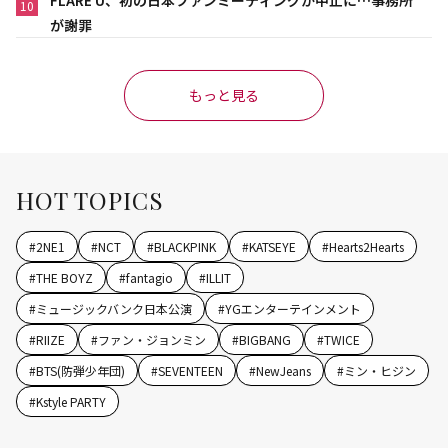
FLARE U、初の日本ファンミーティングが中止に…事務所
10
が謝罪
もっと見る
HOT TOPICS
#
2NE1
#
NCT
#
BLACKPINK
#
KATSEYE
#
Hearts2Hearts
#
THE BOYZ
#
fantagio
#
ILLIT
#
ミュージックバンク日本公演
#
YGエンターテインメント
#
RIIZE
#
ファン・ジョンミン
#
BIGBANG
#
TWICE
#
BTS(防弾少年団)
#
SEVENTEEN
#
NewJeans
#
ミン・ヒジン
#
Kstyle PARTY