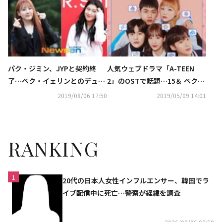
かせたい」
ちで撮影できた”
パク・ジミン、JYPと契約終
人気ウェブドラマ「A-TEEN
了…ペク・イェリンとのデュオ
2」のOSTで話題…15＆ ペク・
15＆は事実上解散か
イェリン「染み込みやすい今
2019/08/06 17:50
2019/05/09 14:01
日」MV公開
RANKING
1
20代の日本人女性インフルエンサー、韓国でラ
イブ配信中に死亡…警察が経緯を調査