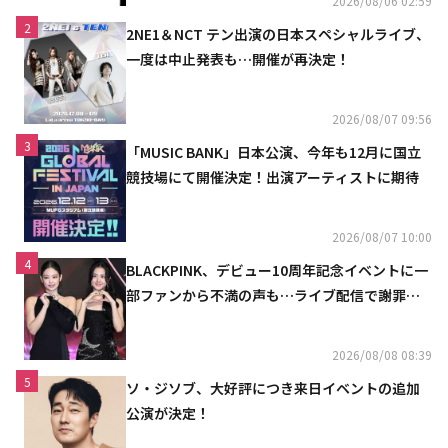
2026/08/06 02:59
2
2NE1＆NCT テン出演の日本スペシャルライブ、
一度は中止発表も…開催が再決定！
2026/08/07 09:56
3
「MUSIC BANK」日本公演、今年も12月に国立
競技場にて開催決定！出演アーティストに期待
2026/08/07 10:00
4
BLACKPINK、デビュー10周年記念イベントに一
部ファンから不満の声も…ライブ配信で謝罪
「コミュニケーション不足だった」
2026/08/08 08:39
5
ソ・ジソブ、大好評につき来日イベントの追加
公演が決定！