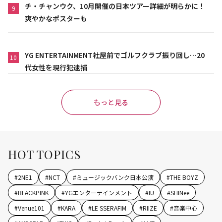
チ・チャンウク、10月開催の日本ツアー詳細が明らかに！
9
爽やかなポスターも
YG ENTERTAINMENT社屋前でゴルフクラブ振り回し…20
10
代女性を現行犯逮捕
もっと見る
HOT TOPICS
#
2NE1
#
NCT
#
ミュージックバンク日本公演
#
THE BOYZ
#
BLACKPINK
#
YGエンターテインメント
#
IU
#
SHINee
#
Venue101
#
KARA
#
LE SSERAFIM
#
RIIZE
#
音楽中心