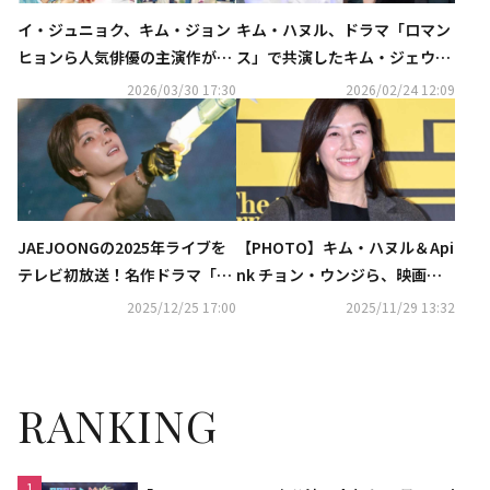
イ・ジュニョク、キム・ジョン
キム・ハヌル、ドラマ「ロマン
ヒョンら人気俳優の主演作が
ス」で共演したキム・ジェウォ
続々！「花郎＜ファラン＞」
ンと24年ぶりの再会！特別番組
2026/03/30 17:30
2026/02/24 12:09
も…4月のCSホームドラマチャ
の放送が決定
ンネルも豊富
JAEJOONGの2025年ライブを
【PHOTO】キム・ハヌル＆Api
テレビ初放送！名作ドラマ「ロ
nk チョン・ウンジら、映画
マンス」も…1月の衛星劇場に
「情報員」VIP試写会に出席
2025/12/25 17:00
2025/11/29 13:32
注目
RANKING
1