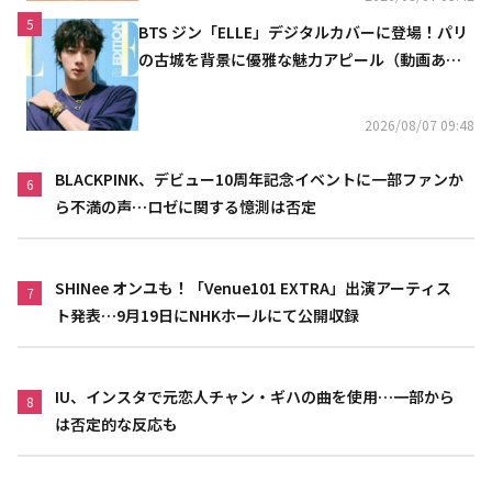
5
BTS ジン「ELLE」デジタルカバーに登場！パリ
の古城を背景に優雅な魅力アピール（動画あ
り）
2026/08/07 09:48
BLACKPINK、デビュー10周年記念イベントに一部ファンか
6
ら不満の声…ロゼに関する憶測は否定
SHINee オンユも！「Venue101 EXTRA」出演アーティス
7
ト発表…9月19日にNHKホールにて公開収録
IU、インスタで元恋人チャン・ギハの曲を使用…一部から
8
は否定的な反応も