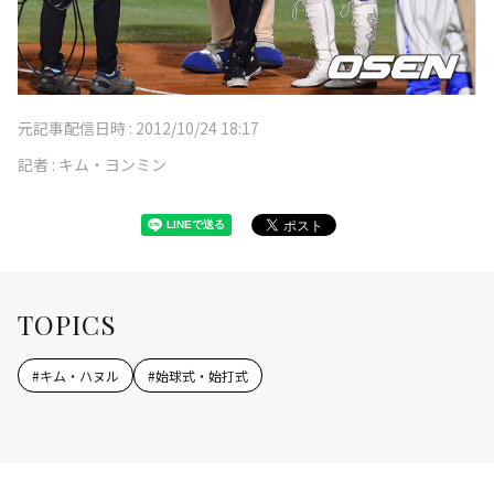
元記事配信日時 :
2012/10/24 18:17
記者 :
キム・ヨンミン
TOPICS
#
キム・ハヌル
#
始球式・始打式