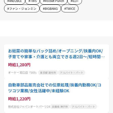
#
AND2BLE
#
TWS
#
Rocket Punch
#
ILLIT
#
ファン・ジョンミン
#
BIGBANG
#
TWICE
お総菜の簡単なパック詰め/オープニング/扶養内OK/
子育てや家事・介護とも両立できる週2日～/短時間O
K
時給1,280円
オーケー 狛江店「009」
東京都 調布市
アルバイト・パート
自動車部品販売会社での伝票処理/扶養内勤務OK/コ
ツコツ業務/女性活躍中/未経験OK
時給1,220円
株式会社ジャパンオートパーツ24
兵庫県 神戸市
アルバイト・パート