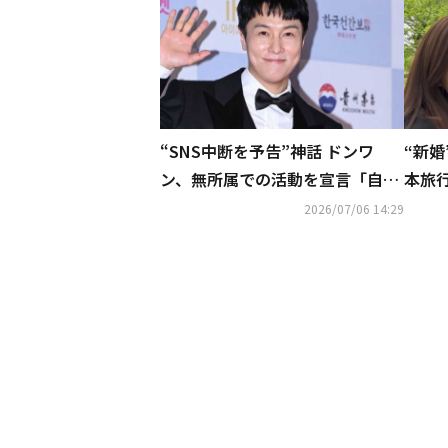
“SNS中断を予告”神話 ドンワ
“新婚
ン、無所属での活動を宣言「自分
本旅
に最も合った方向性」
ョッ
2026/07/06 14:29