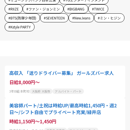
#
RIIZE
#
ファン・ジョンミン
#
BIGBANG
#
TWICE
#
BTS(防弾少年団)
#
SEVENTEEN
#
NewJeans
#
ミン・ヒジン
#
Kstyle PARTY
高収入 「送りドライバー募集」 ガールズバー求人
日給8,000円～
3年B組 本町校
大阪府 大阪市
アルバイト・パート
美容師パート/土祝は時給UP/最高時給1,450円・週2
日〜/シフト自由でプライベート充実/緑井店
時給1,150円～1,450円