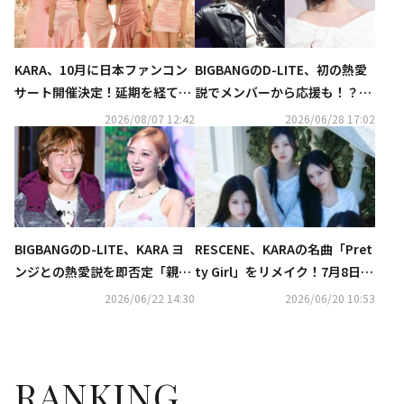
KARA、10月に日本ファンコン
BIGBANGのD-LITE、初の熱愛
サート開催決定！延期を経てフ
説でメンバーから応援も！？KA
ァンと再会へ
RA ヨンジとの“密着写真”の真
2026/08/07 12:42
2026/06/28 17:02
相語る（動画あり）
BIGBANGのD-LITE、KARA ヨ
RESCENE、KARAの名曲「Pret
ンジとの熱愛説を即否定「親し
ty Girl」をリメイク！7月8日リ
い同僚」
リース
2026/06/22 14:30
2026/06/20 10:53
RANKING