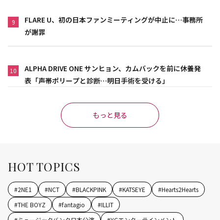
FLARE U、初の日本ファンミーティングが中止に…事務所
9
が謝罪
ALPHA DRIVE ONE サンヒョン、カムバックを前に休養発
10
表「声帯ポリープと診断…明日手術を受ける」
もっと見る
HOT TOPICS
#
2NE1
#
NCT
#
BLACKPINK
#
KATSEYE
#
Hearts2Hearts
#
THE BOYZ
#
fantagio
#
ILLIT
#
ミュージックバンク日本公演
#
YGエンターテインメント