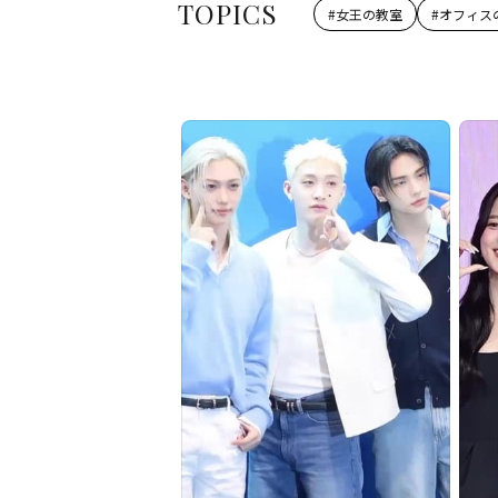
TOPICS
#
女王の教室
#
オフィス