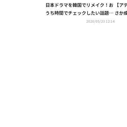
日本ドラマを韓国でリメイク！お
【アデ
うち時間でチェックしたい話題作
さか成
は
は
2020/05/23 12:14