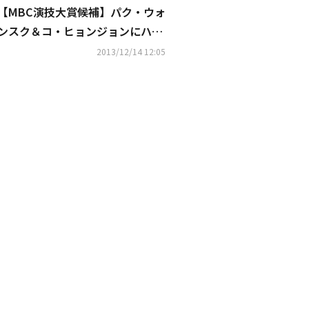
【MBC演技大賞候補】パク・ウォ
ンスク＆コ・ヒョンジョンにハ
ン・ジヘとイ・ジュンギが挑戦状
2013/12/14 12:05