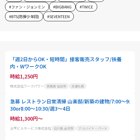
#
ファン・ジョンミン
#
BIGBANG
#
TWICE
#
BTS(防弾少年団)
#
SEVENTEEN
「週2日からOK・短時間」接客販売スタッフ/扶養
内・WワークOK
時給1,250円
株式会社ワークパワー
宮城県 仙台市
派遣社員
急募 レストラン日常清掃 山楽邸/新築の建物/7:00～9:
30or8:00～10:30/週3～4日
時給1,300円～
太平ビルサービス株式会社
石川県 金沢市
アルバイト・パート