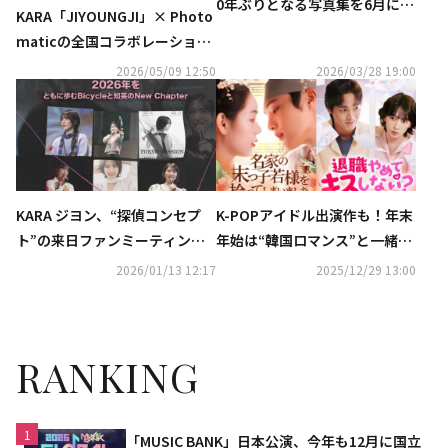
0年ぶりとなる写真集を6月に発
KARA「JIYOUNGJI」× Photo
売…イベント開催も
maticの全国コラボレーション
が決定！全国17カ所のフォトブ
2026/05/09 12:50
2026/03/28 19:00
ースにて期間限定で展開
KARA ジヨン、“探偵コンセプ
K-POPアイドル出演作も！年末
ト”の来日ファンミーティング
年始は“韓国ロマンス”と一緒
が決定！5月に東京で開催
に…ショートドラマアプリ「Ka
2026/01/13 12:17
2025/12/29 13:00
nta」12月の人気作3選
RANKING
1
「MUSIC BANK」日本公演、今年も12月に国立