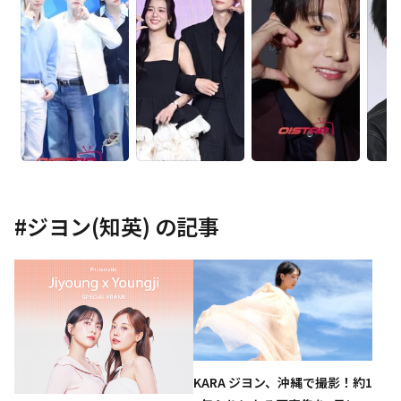
#
ジヨン(知英)
の記事
KARA ジヨン、沖縄で撮影！約1