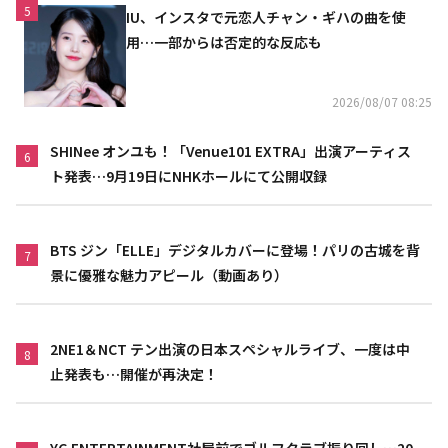
5
IU、インスタで元恋人チャン・ギハの曲を使
用…一部からは否定的な反応も
2026/08/07 08:25
SHINee オンユも！「Venue101 EXTRA」出演アーティス
6
ト発表…9月19日にNHKホールにて公開収録
BTS ジン「ELLE」デジタルカバーに登場！パリの古城を背
7
景に優雅な魅力アピール（動画あり）
2NE1＆NCT テン出演の日本スペシャルライブ、一度は中
8
止発表も…開催が再決定！