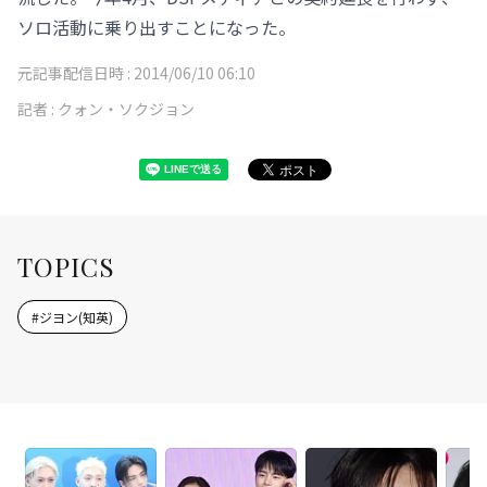
ソロ活動に乗り出すことになった。
元記事配信日時 :
2014/06/10 06:10
記者 :
クォン・ソクジョン
TOPICS
#
ジヨン(知英)