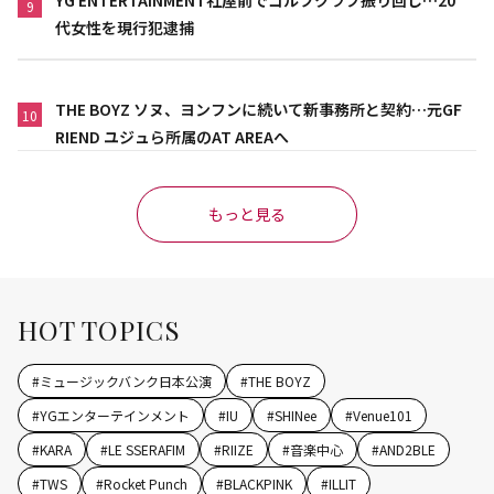
YG ENTERTAINMENT社屋前でゴルフクラブ振り回し…20
9
代女性を現行犯逮捕
THE BOYZ ソヌ、ヨンフンに続いて新事務所と契約…元GF
10
RIEND ユジュら所属のAT AREAへ
もっと見る
HOT TOPICS
#
ミュージックバンク日本公演
#
THE BOYZ
#
YGエンターテインメント
#
IU
#
SHINee
#
Venue101
#
KARA
#
LE SSERAFIM
#
RIIZE
#
音楽中心
#
AND2BLE
#
TWS
#
Rocket Punch
#
BLACKPINK
#
ILLIT