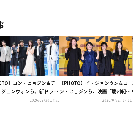
事
OTO】コン・ヒョジン＆チ
【PHOTO】イ・ジョンウン＆コ
・ジュンウォンら、新ドラマ
ン・ヒョジンら、映画「慶州紀
妻キラー」制作発表会に出席
行」制作報告会に出席
2026/07/30 14:51
2026/07/27 14:11