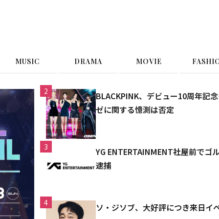
G
MUSIC
DRAMA
MOVIE
FASHI
2
BLACKPINK、デビュー10周
ゼに関する憶測は否定
3
YG ENTERTAINMENT社屋前
逮捕
4
ソ・ジソブ、大好評につき来日イ