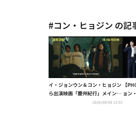
#
コン・ヒョジン
の記
イ・ジョンウン＆コン・ヒョジン
【PH
ら出演映画「慶州紀行」メイン予
ョン
告編を公開
「人
2026/08/06 15:55