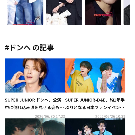
#
ドンヘ
の記事
SUPER JUNIOR ドンヘ、公演
SUPER JUNIOR-D&E、約1年半
中に倒れ込み涙を見せる姿も…
ぶりとなる日本ファンイベント
直筆手紙で謝罪「とても悔しく
が決定！9月に東京で開催
2026/06/30 17:23
2026/06/26 10:39
て胸が痛む」