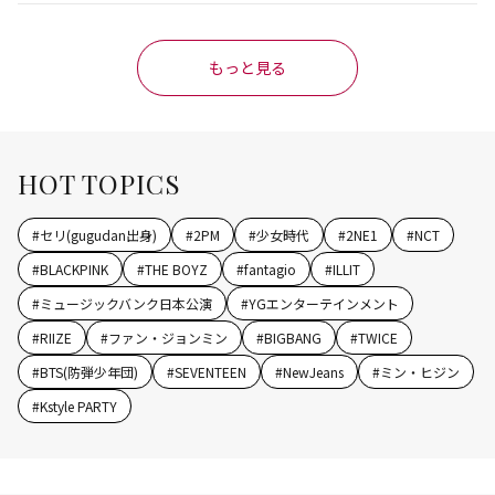
もっと見る
HOT TOPICS
#
セリ(gugudan出身)
#
2PM
#
少女時代
#
2NE1
#
NCT
#
BLACKPINK
#
THE BOYZ
#
fantagio
#
ILLIT
#
ミュージックバンク日本公演
#
YGエンターテインメント
#
RIIZE
#
ファン・ジョンミン
#
BIGBANG
#
TWICE
#
BTS(防弾少年団)
#
SEVENTEEN
#
NewJeans
#
ミン・ヒジン
#
Kstyle PARTY