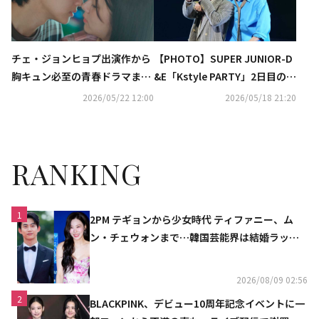
チェ・ジョンヒョプ出演作から
【PHOTO】SUPER JUNIOR-D
胸キュン必至の青春ドラマま
&E「Kstyle PARTY」2日目のス
で！全話無料配信の「ABEMA」
テージを駆け巡る！コール＆レ
2026/05/22 12:00
2026/05/18 21:20
で韓ドラ三昧
スポンスで大盛り上がり
RANKING
1
2PM テギョンから少女時代 ティファニー、ム
ン・チェウォンまで…韓国芸能界は結婚ラッシ
ュ
2026/08/09 02:56
2
BLACKPINK、デビュー10周年記念イベントに一