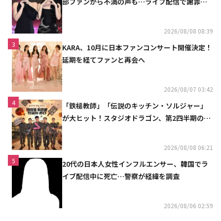
部ファンから不満の声も…ライブ配信で謝罪
「コミュニケーション不足だった」
2026/08/08 08:39
3
KARA、10月に日本ファンコンサート開催決定！
延期を経てファンと再会へ
2026/08/07 03:42
4
「鉄槌教師」「伝説のキッチン・ソルジャー」
が大ヒット！スタジオドラゴン、第2四半期の売
上高が黒字に
2026/08/08 06:21
5
20代の日本人女性インフルエンサー、韓国でラ
イブ配信中に死亡…警察が経緯を調査
2026/08/06 02:59