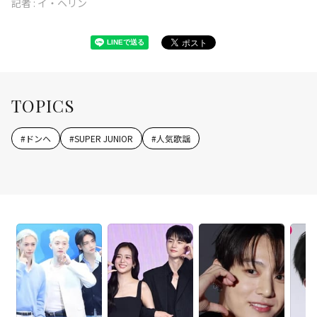
記者 :
イ・ヘリン
TOPICS
#
ドンヘ
#
SUPER JUNIOR
#
人気歌謡