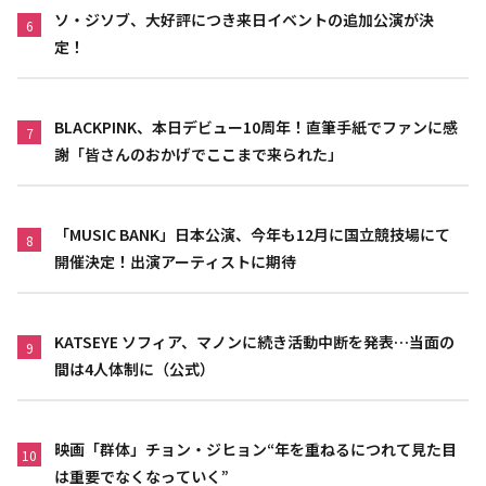
ソ・ジソブ、大好評につき来日イベントの追加公演が決
6
定！
BLACKPINK、本日デビュー10周年！直筆手紙でファンに感
7
謝「皆さんのおかげでここまで来られた」
「MUSIC BANK」日本公演、今年も12月に国立競技場にて
8
開催決定！出演アーティストに期待
KATSEYE ソフィア、マノンに続き活動中断を発表…当面の
9
間は4人体制に（公式）
映画「群体」チョン・ジヒョン“年を重ねるにつれて見た目
10
は重要でなくなっていく”