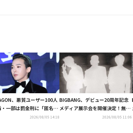
RAGON、悪質ユーザー100人
BIGBANG、デビュー20周年記念
訴・一部は罰金刑に「匿名ア
メディア展示会を開催決定！無料
ントも処罰の可能性」
で実施も…予告ポスターに注目
2026/08/05 14:18
2026/08/05 11:06