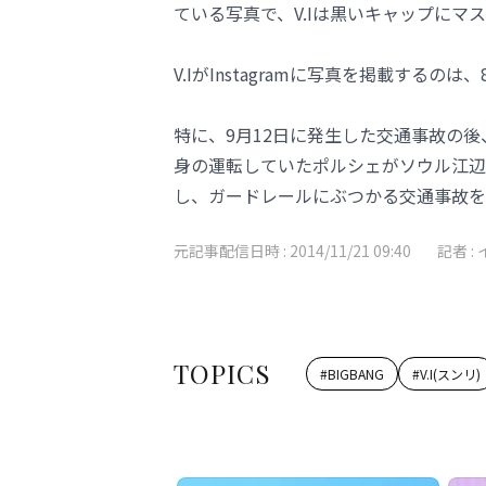
ている写真で、V.Iは黒いキャップにマ
V.IがInstagramに写真を掲載するの
特に、9月12日に発生した交通事故の後、I
身の運転していたポルシェがソウル江辺
し、ガードレールにぶつかる交通事故を
元記事配信日時 :
2014/11/21 09:40
記者 :
TOPICS
#
BIGBANG
#
V.I(スンリ)