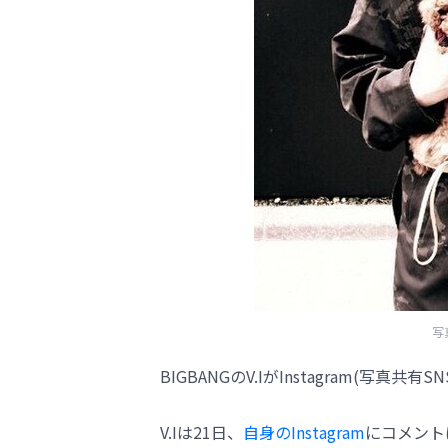
写真
BIGBANGのV.IがInstagram(写真
V.Iは21日、
自身のInstagram
にコメント