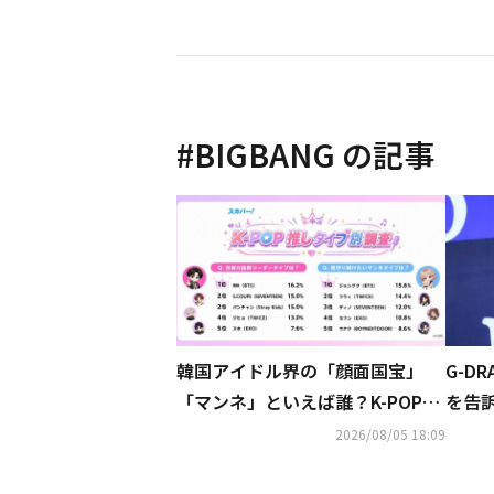
#
BIGBANG
の記事
韓国アイドル界の「顔面国宝」
G-D
「マンネ」といえば誰？K-POP推
を告
しタイプ別調査の結果が明らかに
カウ
2026/08/05 18:09