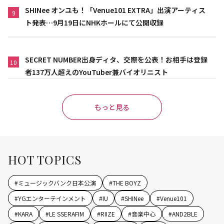
SHINee オンユも！「Venue101 EXTRA」出演アーティス
9
ト発表…9月19日にNHKホールにて公開収録
SECRET NUMBER出身ディタ、交際を公表！お相手は登録
10
者137万人超えのYouTuber兼バイオリニスト
もっと見る
HOT TOPICS
#
ミュージックバンク日本公演
#
THE BOYZ
#
YGエンターテインメント
#
IU
#
SHINee
#
Venue101
#
KARA
#
LE SSERAFIM
#
RIIZE
#
音楽中心
#
AND2BLE