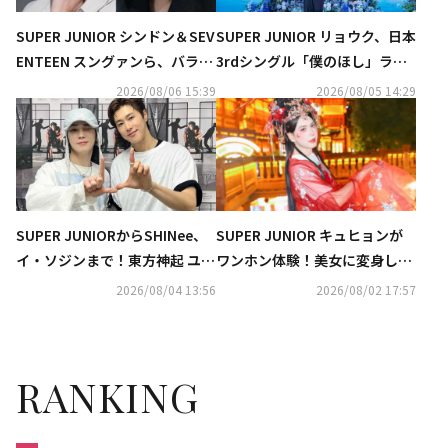
SUPER JUNIOR シンドン＆SEV
SUPER JUNIOR リョウク、日本
ENTEEN スングァンら、バラエ
3rdシングル「僕のほし」ライ
ティ番組「大脱出」新シーズン
ブクリップ公開…東京公演にも
2026/08/06 15:39
2026/08/05 14:29
に出演決定
期待
SUPER JUNIORからSHINee、
SUPER JUNIOR キュヒョンが
イ・ソジンまで！東方神起 ユン
ワンホン体験！美女に変身した
ホの初ソロコンサートに豪華芸
姿が話題に（動画あり）
2026/08/04 13:56
2026/08/02 17:57
能人が集結
RANKING