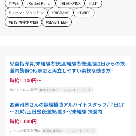
#
TWS
#
Rocket Punch
#
BLACKPINK
#
ILLIT
#
ファン・ジョンミン
#
BIGBANG
#
TWICE
#
BTS(防弾少年団)
#
SEVENTEEN
児童指導員/未経験者歓迎/経験者優遇/週2日からの扶
養内勤務OK/家庭と両立しやすい柔軟な働き方
時給1,100円～
ぬくもりの森 北光
北海道 札幌市
アルバイト・パート
お寿司屋さんの調理補助アルバイトスタッフ/平日17
～21時/土日昼夜選択/週3～/未経験 扶養内
時給1,080円
ことぶき寿司 亀田店
新潟県 新潟市
アルバイト・パート