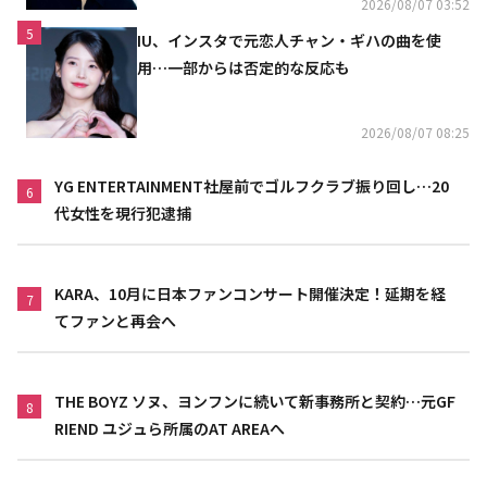
2026/08/07 03:52
5
IU、インスタで元恋人チャン・ギハの曲を使
用…一部からは否定的な反応も
2026/08/07 08:25
YG ENTERTAINMENT社屋前でゴルフクラブ振り回し…20
6
代女性を現行犯逮捕
KARA、10月に日本ファンコンサート開催決定！延期を経
7
てファンと再会へ
THE BOYZ ソヌ、ヨンフンに続いて新事務所と契約…元GF
8
RIEND ユジュら所属のAT AREAへ