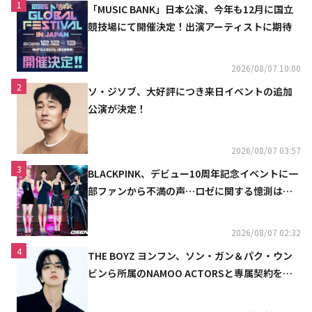
1
「MUSIC BANK」日本公演、今年も12月に国立
競技場にて開催決定！出演アーティストに期待
2026/08/07 10:00
2
ソ・ジソブ、大好評につき来日イベントの追加
公演が決定！
2026/08/07 03:57
3
BLACKPINK、デビュー10周年記念イベントに一
部ファンから不満の声…ロゼに関する憶測は否
定
2026/08/07 02:32
4
THE BOYZ ヨンフン、ソン・ガン＆パク・ウン
ビンら所属のNAMOO ACTORSと専属契約を締
結