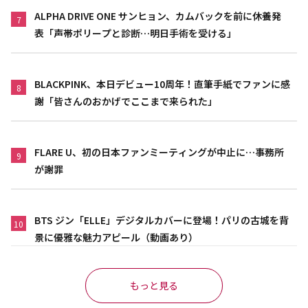
ALPHA DRIVE ONE サンヒョン、カムバックを前に休養発
7
表「声帯ポリープと診断…明日手術を受ける」
BLACKPINK、本日デビュー10周年！直筆手紙でファンに感
8
謝「皆さんのおかげでここまで来られた」
FLARE U、初の日本ファンミーティングが中止に…事務所
9
が謝罪
BTS ジン「ELLE」デジタルカバーに登場！パリの古城を背
10
景に優雅な魅力アピール（動画あり）
もっと見る