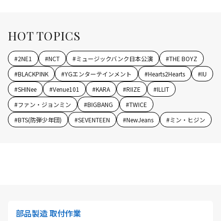
HOT TOPICS
#
2NE1
#
NCT
#
ミュージックバンク日本公演
#
THE BOYZ
#
BLACKPINK
#
YGエンターテインメント
#
Hearts2Hearts
#
IU
#
SHINee
#
Venue101
#
KARA
#
RIIZE
#
ILLIT
#
ファン・ジョンミン
#
BIGBANG
#
TWICE
#
BTS(防弾少年団)
#
SEVENTEEN
#
NewJeans
#
ミン・ヒジン
部品製造 取付作業