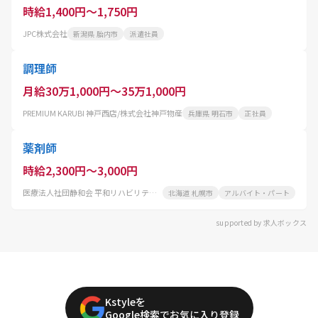
時給1,400円～1,750円
JPC株式会社
新潟県 胎内市
派遣社員
調理師
月給30万1,000円～35万1,000円
PREMIUM KARUBI 神戸西店/株式会社神戸物産
兵庫県 明石市
正社員
薬剤師
時給2,300円～3,000円
医療法人社団静和会 平和リハビリテーション病院
北海道 札幌市
アルバイト・パート
supported by 求人ボックス
Kstyleを
Google検索でお気に入り登録