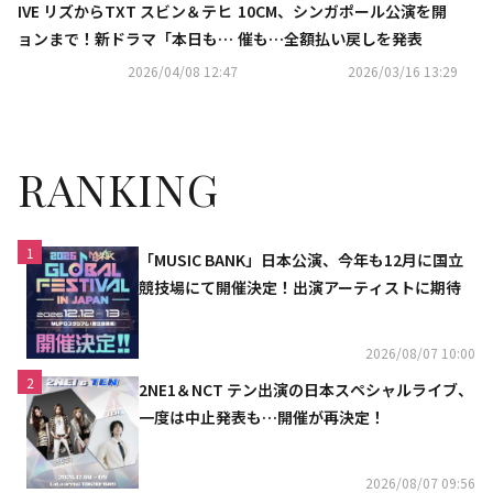
IVE リズからTXT スビン＆テヒ
10CM、シンガポール公演を開
ョンまで！新ドラマ「本日も完
催も…全額払い戻しを発表
売しました」OST第1弾ライン
2026/04/08 12:47
2026/03/16 13:29
ナップが公開
RANKING
1
「MUSIC BANK」日本公演、今年も12月に国立
競技場にて開催決定！出演アーティストに期待
2026/08/07 10:00
2
2NE1＆NCT テン出演の日本スペシャルライブ、
一度は中止発表も…開催が再決定！
2026/08/07 09:56