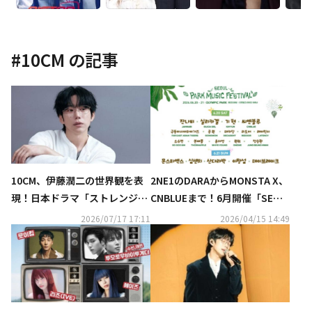
#
10CM
の記事
10CM、伊藤潤二の世界観を表
2NE1のDARAからMONSTA X、
現！日本ドラマ「ストレンジ」
CNBLUEまで！6月開催「SEOU
テーマ曲を7月22日にリリース
L PARK MUSIC FESTIVAL」豪
2026/07/17 17:11
2026/04/15 14:49
華ラインナップ公開