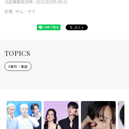
元記事配信日時 :
2015/03/05 08:21
記者 :
キム・サラ
TOPICS
#
事件・事故