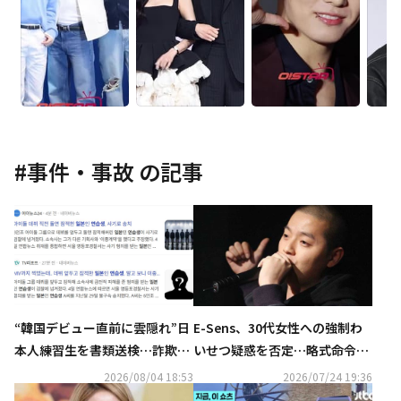
#
事件・事故
の記事
“韓国デビュー直前に雲隠れ”日
E-Sens、30代女性への強制わ
本人練習生を書類送検…詐欺の
いせつ疑惑を否定…略式命令に
疑い
不服・正式裁判へ
2026/08/04 18:53
2026/07/24 19:36