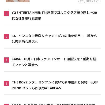
2026/08/07 02:38
YG ENTERTAINMENT社屋前でゴルフクラブ振り回し…20
6
代女性を現行犯逮捕
IU、インスタで元恋人チャン・ギハの曲を使用…一部から
7
は否定的な反応も
KARA、10月に日本ファンコンサート開催決定！延期を経
8
てファンと再会へ
THE BOYZ ソヌ、ヨンフンに続いて新事務所と契約…元GF
9
RIEND ユジュら所属のAT AREAへ