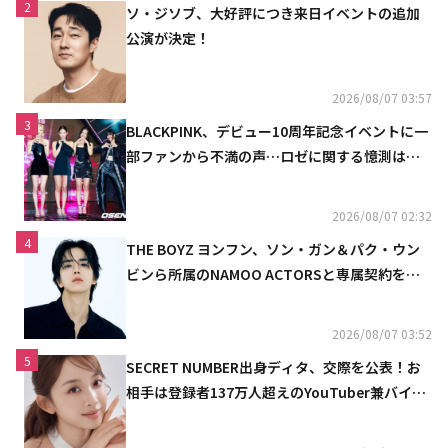
2
ソ・ジソブ、大好評につき来日イベントの追加
公演が決定！
2026/08/07 03:57
3
BLACKPINK、デビュー10周年記念イベントに一
部ファンから不満の声…ロゼに関する憶測は否
定
2026/08/07 02:32
4
THE BOYZ ヨンフン、ソン・ガン＆パク・ウン
ビンら所属のNAMOO ACTORSと専属契約を締
結
2026/08/07 03:52
5
SECRET NUMBER出身ディタ、交際を公表！お
相手は登録者137万人超えのYouTuber兼バイオ
リニスト