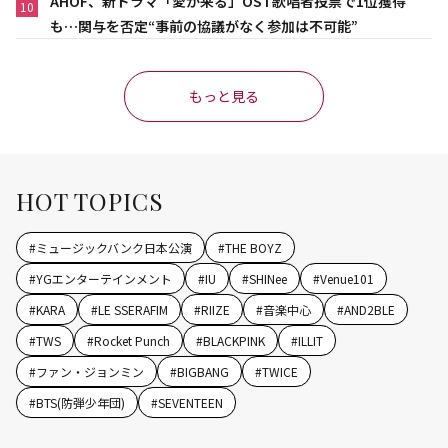
AHOF、新ドラマ「愛が来る」OST歌唱者投票で1位獲得
10
も…関与を否定“事前の協議がなく参加は不可能”
もっと見る
HOT TOPICS
#
ミュージックバンク日本公演
#
THE BOYZ
#
YGエンターテインメント
#
IU
#
SHINee
#
Venue101
#
KARA
#
LE SSERAFIM
#
RIIZE
#
音楽中心
#
AND2BLE
#
TWS
#
Rocket Punch
#
BLACKPINK
#
ILLIT
#
ファン・ジョンミン
#
BIGBANG
#
TWICE
#
BTS(防弾少年団)
#
SEVENTEEN