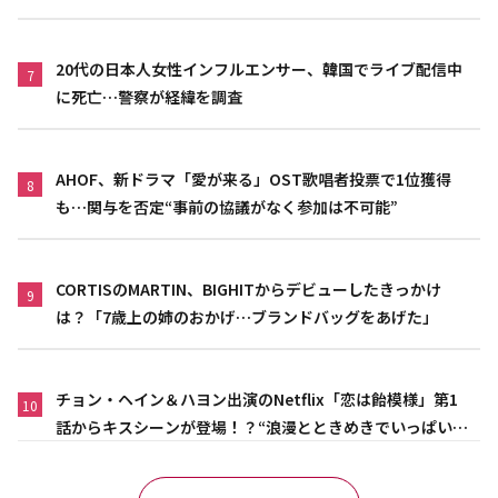
20代の日本人女性インフルエンサー、韓国でライブ配信中
7
に死亡…警察が経緯を調査
AHOF、新ドラマ「愛が来る」OST歌唱者投票で1位獲得
8
も…関与を否定“事前の協議がなく参加は不可能”
CORTISのMARTIN、BIGHITからデビューしたきっかけ
9
は？「7歳上の姉のおかげ…ブランドバッグをあげた」
チョン・ヘイン＆ハヨン出演のNetflix「恋は飴模様」第1
10
話からキスシーンが登場！？“浪漫とときめきでいっぱいの
作品”