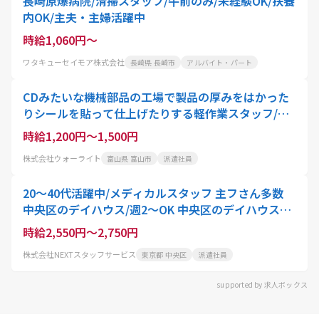
長崎原爆病院/清掃スタッフ/午前のみ/未経験OK/扶養
内OK/主夫・主婦活躍中
時給1,060円～
ワタキューセイモア株式会社
長崎県 長崎市
アルバイト・パート
CDみたいな機械部品の工場で製品の厚みをはかった
りシールを貼って仕上げたりする軽作業スタッフ/未
経験OK/ブランクOK/主婦主夫活躍/富山市
時給1,200円～1,500円
株式会社ウォーライト
富山県 富山市
派遣社員
20～40代活躍中/メディカルスタッフ 主フさん多数
中央区のデイハウス/週2～OK 中央区のデイハウスで
健康管理・服薬管理/シフト自由×日勤のみOK×残業
時給2,550円～2,750円
なし×資格を活かせる×主婦 さん多数/短期OK/高
株式会社NEXTスタッフサービス
東京都 中央区
派遣社員
額・高収入
supported by 求人ボックス