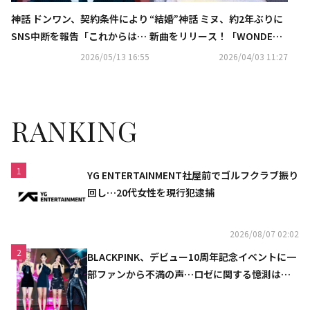
神話 ドンワン、契約条件により
“結婚”神話 ミヌ、約2年ぶりに
SNS中断を報告「これからは事
新曲をリリース！「WONDER
務室で管理」
U」を本日サプライズ公開
2026/05/13 16:55
2026/04/03 11:27
RANKING
1
YG ENTERTAINMENT社屋前でゴルフクラブ振り
回し…20代女性を現行犯逮捕
2026/08/07 02:02
2
BLACKPINK、デビュー10周年記念イベントに一
部ファンから不満の声…ロゼに関する憶測は否
定