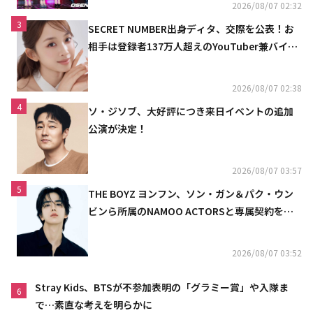
2026/08/07 02:32
3
SECRET NUMBER出身ディタ、交際を公表！お
相手は登録者137万人超えのYouTuber兼バイオ
リニスト
2026/08/07 02:38
4
ソ・ジソブ、大好評につき来日イベントの追加
公演が決定！
2026/08/07 03:57
5
THE BOYZ ヨンフン、ソン・ガン＆パク・ウン
ビンら所属のNAMOO ACTORSと専属契約を締
結
2026/08/07 03:52
Stray Kids、BTSが不参加表明の「グラミー賞」や入隊ま
6
で…素直な考えを明らかに