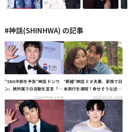
#
神話(SHINHWA)
の記事
“SNS中断を予告”神話 ドンワ
“新婚”神話 ミヌ夫妻、家族で日
ン、無所属での活動を宣言「自
本旅行を満喫！幸せそうな近況
分に最も合った方向性」
ショットを公開
2026/07/06 14:29
2026/05/25 14:39