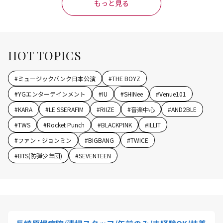
もっと見る
HOT TOPICS
#
ミュージックバンク日本公演
#
THE BOYZ
#
YGエンターテインメント
#
IU
#
SHINee
#
Venue101
#
KARA
#
LE SSERAFIM
#
RIIZE
#
音楽中心
#
AND2BLE
#
TWS
#
Rocket Punch
#
BLACKPINK
#
ILLIT
#
ファン・ジョンミン
#
BIGBANG
#
TWICE
#
BTS(防弾少年団)
#
SEVENTEEN