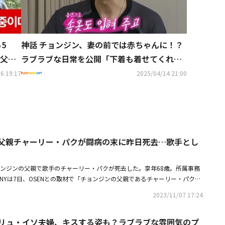
5
神話 チョンジン、妻の前では赤ちゃんに！？
父親
ラブラブな日常を公開「下着も着せてくれ
る」（動画あり）
6 19:17
2025/04/14 21:00
、父親チャーリー・パクが闘病の末に昨日死去…歌手とし
チョンジンの父親で歌手のチャーリー・パクが死去した。享年68歳。所属事務
COMPANYは7日、OSENとの取材で「チョンジンの父親であるチャーリー・パクさ
明らかにした。故人の葬儀場は、安養（アニャン）メトロ病院葬儀場に設け
2023/11/07 17:24
は9日に執り行われる。父親を亡くしたチョンジンは、妻のリュ・イソと共
える。1955年生まれの故人は、1979年に米8軍部隊でサックス奏者とし
＆リュ・イソ夫婦、キスする姿も？ラブラブな雰囲気のプ
年に「カサノバの愛」を発売して歌手としても活動した。数年前にMBN「現場