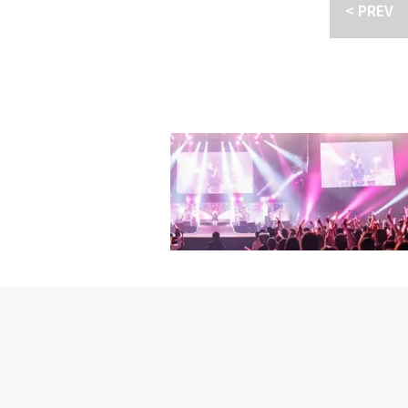
く神話WDJに対するフ
< PREV
トプランのポスター、プ
WDJは今後、トラック
ー、タイトル曲のミュー
の雰囲気を盛り上げる予定だ
る。