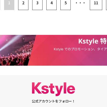
ァンの好奇心をくすぐり、今後の活躍に対する期待を高めている。プロジェク
1
2
3
4
5
・・・
11
ロモーションプランの公開に続き、コンセプトフォト第1弾を公開した神話
リスト、先行公開曲、ハイライトクリップ、タイトル曲のコンセプトポスタ
ジックビデオ予告映像など、多彩な予告コンテンツを公開し、カムバックへ
。神話WDJの1stミニアルバム「Come To Life」は12月6日に発売され
公式アカウントをフォロー！