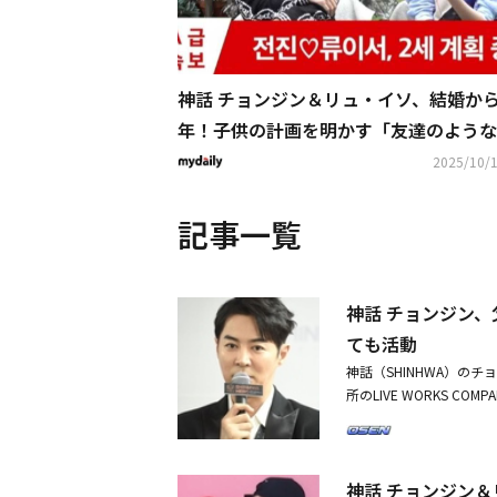
神話 チョンジン＆リュ・イソ、結婚から
年！子供の計画を明かす「友達のような
になりたい」（動画あり）
2025/10/1
記事一覧
神話 チョンジン
ても活動
神話（SHINHWA）の
所のLIVE WORKS 
んが6日に死去した」と
られる予定であり、出棺
に悲しみの中で弔問客を迎
神話 チョンジン
てデビューし、2004