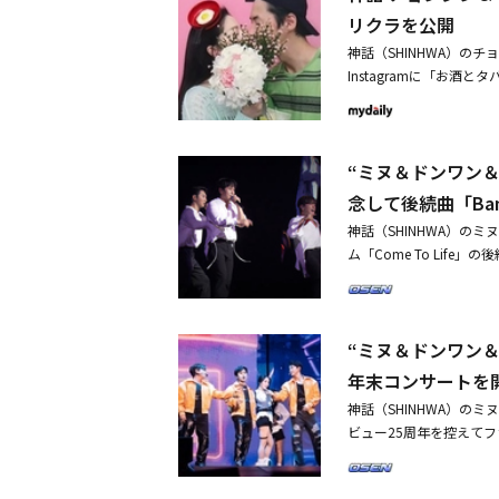
ルポスクープ世界」に出
リクラを公開
る」という近況を明かし
神話（SHINHWA）の
中の後遺症で闘病中「地
Instagramに「お酒
ラブラブな雰囲気のプリ
クラ）」と書き込み、写
頭にフライパンのカチュ
ンジンの姿が目を引く。
“ミヌ＆ドンワン＆
は、2020年に結婚した。
念して後続曲「Ba
神話（SHINHWA）の
ム「Come To Life
ー25周年記念日である本
体育館にて開かれた神話
な感動を与えた「BamB
“ミヌ＆ドンワン
る全てのことを夜と雨、そ
色々な思いを感性的なR
年末コンサートを
てくるようなシンセサウ
神話（SHINHWA）の
秒針の音さえ憎い」「避
ビュー25周年を控えて
る」など、聴いていると
4年ぶりに初めてユニットを
うな感覚をリスナーに与
ンと対面し、ヒット曲メ
曲「BamBiNun」を