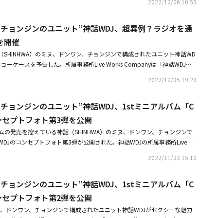
ように、ひらめく閃光に出くわしたように、強烈に惹かれて恋に落ちた相手に対
2022/12/06 10:59
開する特別なショーケースを行った。・神話 ミヌ＆ドンワン＆チョンジンのユニ
こと）で会場の雰囲気を盛り上げた。起承転結が完璧だったコンサートは、
大切だからいつでもどこでも守ってあげるという自信溢れるメッセージを込
？ラジオを通じてショーケースを開催・神話 ミヌ＆ドンワン＆チョンジンの
り、神話WDJとグループ神話の今後の活動を期待させ、神話WDJのメンバー
オも公開され、メンバーたちは変わらない魅力的なビジュアル、歌声を誇っ
＆チョンジンのユニット”神話WDJ、超異例？ラジオを通
ニアルバム「Come To Life」コンセプトフォト第3弾を公開
にしてくれてありがとう」という温かい挨拶でコンサートを終えた。
れるスーツ姿が目を引き、サビの部分のダンスもファンたちをときめかせ
を開催
、神話WDJは韓国のラジオ聴取率1位に輝くSBSラジオ「キム・ヨンチョル
晴らしいトークを披露した。これと共に1stミニアルバム「Come To Lif
SHINHWA）のミヌ、ドンワン、チョンジンで構成されたユニット神話WD
ファンとリスナーたちを楽しませた。また、ユニットを結成した理由につい
ーケースを予告した。所属事務所Live Works Companyは「神話WDJが
命にしていたら、集まりにくかった。しかし、これ以上延ばしていたらファ
BS『キム・ヨンチョルのパワーFM』に出演し、1stミニアルバム『Come T
2022/12/05 19:20
と思ったし、できる人だけでも集まろうと思って結成した」と明かした。メ
る特別なショーケースを開く」と伝えた。1stミニアルバム「Come To Life」
テスト）については「メンバーたち全員がおしゃべりだ。MBTIは全員E（外
ポイラー（ネタバレ）コンテンツを公開し、カムバックの雰囲気を盛り上げ
た、「キム・ヨンチョルのパワーFMショーケース」コーナーで、1番トラッ
チョンジンのユニット”神話WDJ、1stミニアルバム「C
い間待ってきたファンにサプライズプレゼントをするため、ラジオのショーケ
紹介し、ドンワンは「僕の既存の発声を制限して、ミヌの発声を真似し、ト
。韓国のラジオ番組の中で聴取率1位を誇るSBS「キム・ヨンチョルのパワ
e」コンセプトフォト第3弾を公開
た」とし、アルバム制作のビハインドを公開した。その他にも自分が思う自
て、前例のないラジオショーケースを予告した彼らは、タイトル曲「Flas
ルバムの発売を控えている神話（SHINHWA）のミヌ、ドンワン、チョンジンで
「Flash」のダンスポイントなど、ファンと共にする特別なQ＆Aに至るま
pe On Body」「Guest」「Rumble」を初めて公開する予定で、韓国最長
DJのコンセプトフォト第3弾が公開された。神話WDJの所属事務所Live W
話し合い、前例のないラジオショーケースを成功裏に終えた。続いて、神話
い特別な活動でユニット活動の始まりを告げる。また、本日（5日）午後6
（23日）0時、公式SNSを通じて1stミニアルバム「Come To Life」の最後のコ
に放送されたMBC FM4U「正午の希望曲 キム・シニョンです」を皮切りに、
sh」のミュージックビデオの予告映像を公開し、変化した音楽はもちろん、
2022/11/23 15:10
るコンセプトフォトを公開し、メンバーたちの致命的なビジュアルを披露し
ク・ソヒョンのラブゲーム」、10日にJTBC「K-909」など、さまざまな活動
メージチェンジを予告し、カムバックの準備が終了したことをファンに伝え
ミヌ、ドンワン、チョンジンの3人は、カリスマ性溢れるモノクロの中、強
また、30日と31日の2日間、年末コンサート「Come To Life」を開催
fe」に参加した豪華なアーティストも注目されている。BTS（防弾少年団）と作業
チョンジンのユニット”神話WDJ、1stミニアルバム「C
気をアピールした。特に、先立って公開された2つのコンセプトフォトとは
ごす。神話WDJの1stミニアルバム「Come To Life」は、本日（6日）正
少女時代、EXOらと作業したWill Simmsが作曲・編曲を手掛けたタイトル曲「Fla
性らしさをアピールし、視線を釘付けにした。また、ダンディな魅力を強調
通じてリリースされた。
e」コンセプトフォト第2弾を公開
ップの振付師で最近Mnet「STREET MAN FIGHTER」に出演した1MILLIO
スタイリングと、一幅の名画を見ているような3人の完璧なビジュアルが、
ンが参加し、華やかなパフォーマンスを予告した。ミュージックビデオは神
ミヌ、ドンワン、チョンジンで構成されたユニット神話WDJがセクシーな魅力
、新曲のコンセプトに対する期待を高めた。新譜「Come To Life」は、デ
our Dreams」をはじめ、BTS、EXO、少女時代、SUPER JUNIORなど、多くの