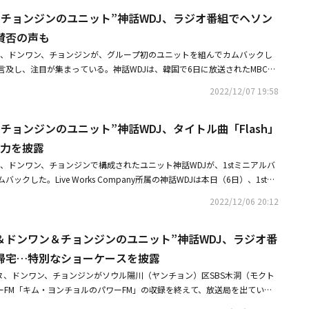
た。2022年12月30日と31日の2日間にわたって開催された神話WDJの年
れるミヌのトレンディなボーカルが、神話WDJだけの感性的なバラードを完
＆チョンジンのユニット”神話WDJ、ラジオ番組でヘソン
o Life」は、1998年のデビュー以来、彼らが歩んできた24年間の時間を記念
4月8日、台湾で行われる単独ファンパーティーを通じて久しぶりに海外のフ
ァンにとって忘れられない思い出をプレゼントした。神話WDJがサプライズ
賛否の声も
でいる。神話WDJの1stミニアルバム「Come To Life」の後続曲で神話
年に開催された21周年記念コンサートの開催後、ファンの間では「果たして今
する新曲「BamBiNun」は本日正午、各音楽配信サイトを通じて発売され
ミヌ、ドンワン、チョンジンが、グループ初のユニットを組んでカムバックし
きるのだろうか」という疑問の声まで上がっていた。そして3年という時間
言及し、注目が集まっている。神話WDJは、韓国で6日に放送されたMBCラ
れ以上ぐずぐずしていたら、ファンたちがすごく疲れると思ったし、今すぐで
望曲 キム・シニョンです」に出演し、スピード質問のコーナーで「メンバーの
思った」という言葉と共に、初めてユニットを披露した神話WDJは年末、つ
2022/12/07 19:58
バーは？」という質問に、ドンワンはヘソンと答えた。彼は「長生きしてほ
Jの1stミニアルバム「Come To Life」初のトラック「Shape On Bod
をちゃんと食べている」と付け加えた。ヘソンが10月に飲酒運転で摘発さ
メンバーたちは、まるでデビュー当初に戻ったようなエネルギーで、情熱的
チョンジンのユニット”神話WDJ、タイトル曲「Flash」
り、番組で言及したことに一部から賛否の声が上がっている。神話WDJは今
次いで「君の結婚式」「Rumble」のパフォーマンスを披露して、ファンと
Come To Life」をリリース。タイトル曲「Flash」の振り付けには、韓国
魅力を披露
。久しぶりにファンと再会した神話WDJは、公演を通してファンたちと触れ
t「STREET MAN FIGHTER」に出演した1MILLION所属のチェ・ヨンジュ
ージはもちろん、客席と近いサブステージを行き来しながら、できるだけ近
ミヌ、ドンワン、チョンジンで構成されたユニット神話WDJが、1stミニアルバ
フォーマンスを演出した。また、同曲はメロディカルなレトロポップベース
ニケーションしようとした。また、メンバーたちはタイムマシンに乗って戻
でカムバックした。Live Works Company所属の神話WDJは本日（6日）、1stミ
のアルバムに参加した作曲家のBrian Kimが作詞に参加。タイトルの「Fla
れまでたくさん愛されたソロアルバムのステージを通じて、それぞれの魅力
 Life」をリリースし、タイトル曲「Flash」を通じて、レジェンドの華やかな
に、ひらめく閃光に出くわしたように、強烈に惹かれて恋に落ちた相手に対す
2022/12/06 20:12
t One Night」「Taxi」「男を信じないで」「The M style」、チョンジ
POPファンを魅了した。神話WDJの1stミニアルバム「Come To Life」
切だからいつでもどこでも守ってあげるという自信溢れるメッセージが込め
Wow Wow」「Wa」、ドンワンの「Handkerchief」「Scream」「Viva
ックを待ち、新型コロナウイルス感染拡大の大変な時期を耐えたファンに、
彩なステージで年末のコンサートをより一層盛り上げた。神話は韓国最長寿アイ
ヌ＆ドンワン＆チョンジンのユニット”神話WDJ、ラジオ番
う意味を込めたアルバムだ。タイトル曲「Flash」のほかにも「Shape On
ルを持つボーイズグループで、過去から現在まで24年間も愛されている。
Rumble」「Tomorrow」まで、5曲の魅力的な楽曲で構成された。従来のグル
帰宅…特別なショーケースを披露
うタイトルにふさわしく、神話WDJは今回のコンサートで24年の足取りを
イメージチェンジを図って、ユニット活動を通じて新たに生まれた3人の姿
ミヌ、ドンワン、チョンジンがソウル陽川（ヤンチョン）区SBS木洞（モクト
た。「I Pray 4 U」「Don't Leave me」「Pretty」「Perfect Ma
。タイトル曲「Flash」は、メロディカルなレトロポップベースに、ミヌ
ーFM「キム・ヨンチョルのパワーFM」の収録を終えて、放送局を出てい
RANGE」「Eusha！ Eusha！」など、今の神話を作ったさまざまなステージを
ムに参加した作曲家のBrian Kimが作詞に参加した楽曲だ。タイトルの「F
Jは、SBS「キム・ヨンチョルのパワーFM」で1stミニアルバム「Come T
ンバーたちの情熱的なステージに応えるためにペンラインと共にテチャン