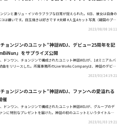
演した故人は「2017年に脳卒中を起こし、半地下の練習室で暮らしてい
ていた。・神話 チョンジンの父親チャーリー・パク、脊柱管狭窄症と脳卒
チョンジンと妻リュ・イソのラブラブな日常が捉えられた。6日、彼女は自身の
下室にて1人で生活」・神話 チョンジン＆リュ・イソ夫婦、キスする姿も？
とタバコは嫌いです。目玉焼きは好きです #夫婦 #人生4カット写真（韓国のプリ
クラを公開
真を掲載した。2人はプリクラを撮り、ラブラブなデートを楽しんでいる。
2023/08/08 16:11
ーシャを着けたリュ・イソと、焼酎とタバコの巨大クッションを持ったチョ
キスする姿を花で隠した2人の行動がラブリーだ。チョンジンとリュ・イソ
チョンジンのユニット”神話WDJ、デビュー25周年を記
mBiNun」をサプライズ公開
ミヌ、ドンワン、チョンジンで構成されたユニット神話WDJが、1stミニアルバ
」の後続曲をリリースした。所属事務所のLive Works Companyは、神話のデビュ
日（24日）、各音楽配信サイトを通じて2022年、蚕室（チャムシル）室内
2023/03/24 19:21
WDJの年末単独コンサートで未発表曲として初めて公開され、ファンに大き
iNun」を後続曲としてサプライズ公開した。。「君」の記憶と共に心を痛め
＆チョンジンのユニット”神話WDJ、ファンへの愛溢れる
して雪で表現した新曲「BamBiNun」は、忘れられない元恋人に関する
＆Bポップの中に盛り込んだ楽曲で、温かいピアノの音色と遠くから聞こえ
開催
ンドが、さらに切ない雰囲気を醸し出す。特に「君を消していく時間の中で
ミヌ、ドンワン、チョンジンで構成されたユニット神話WDJが、グループのデ
けられないすべてが雨になって降る」「境界線のない夜を僕はまた渡ってみ
ファンに特別なプレゼントを届けた。神話の初のユニットというタイトルで2
おのずとその情景が目に浮かぶような歌詞は、楽曲の主人公になったかのよ
披露した神話WDJが、年末のコンサート「Come To Life」を通じてファ
える。また、別れの悲しみを暗くなく、洗練されたメロディーで表現した新
2023/01/03 19:21
ドレー、それぞれの魅力が盛り込まれたソロステージなどで、3時間以上に
通じて新しい魅力を披露するチョンジンのシンギングラップ、キム・ドンワンの