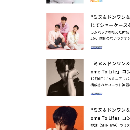
lash」からも分かる
o Life」の全曲を公
（歌に沿って一緒に歌う
する豊富な感情表現と、
ット神話WDJ、超異例
これまでの足跡を振り返
めた。ミュージックビデ
“ミヌ＆ドンワン
ユニット神話WDJ、1stミ
たちはファンたちに「共
た。特に大人の魅力あふ
じてショーケース
た。音源の公開に先立ち
のパワーFM」に出演し、素
カムバックを控えた神話（
e」の全曲を初公開し、
Jが、前例のないラジオショ
ては「個人活動を一生懸
明日（6日）放送されるS
ンが疲れるかもしれない
o Life』の全曲を公開す
ンバー別のMBTI（性格
の発売を控え、多様なス
向型）だ」と伝えた。ま
“ミヌ＆ドンワン＆
てきた神話WDJは、長
クから5番トラックまで
ースを企画したと伝えた
ome To Lif
レンディな歌い方に変え
ーFM」とのコラボを通じ
12月6日に1stミニア
分の顔全盛期、タイトル曲
h」をはじめ、収録曲「Sha
構成されたユニット神話W
で、さまざまなテーマで
寿アイドルグループらし
orks Companyは本日
WDJは本日（6日）正午
時にはタイトル曲「Fla
ンセプトで、第3弾とな
8日にSBSパワーFM「パ
ビジュアル的な面でもイ
た。公開されたフォトで
を通じて人々に会う予定だ。
た。「Come To Li
“ミヌ＆ドンワン＆
烈ながらもシックな雰囲
し、ファンと幸せな年末を過
したRyan Lawrieと
異なる雰囲気の強烈な男
午、各音楽配信サイトを
ome To Lif
sh」の振り付けには、韓国ト
する洗練されたシャツの
N所属のチェ・ヨンジュ
神話（SHINHWA）の
夢幻的な雰囲気を倍増させ
話の「TOUCH」「All Y