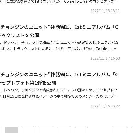
、公式SNSを通じて1stミニアルバム「Come To Life」のコンセプトフォ
プ神話が初めて結成したユニットである神話WDJが披露する1stミニアルバ
ミュージックビデオを制作したZANY BROSのイ・ギソク監督がメガホンを取
公開されたフォトの中で3人はホワイトシャツを着て、赤い照明の下で魅惑
ことのない、様々な音楽的スペクトルを見せるための第一歩だ。長い時間、
2022/11/18 18:11
VENTEEN、TWICE、カン・ダニエル、IZ*ONE出身のカン・ヘウォンら多
ールしている。彼らはコンセプトフォト第2弾を通じて、第1弾のロマンチ
たちにとって特別なプレゼントになるものとみられる。また、21日に先行
バムジャケットを制作したホットなフォトグラファーのチョン・ヨンサンが
る成熟したムードを見せつけ、多彩なコンセプトの幅の広さを予告した。1st
をリリースしてカムバックを始動させた神話WDJは、12月30日と31日の2日
力派アーティストとコラボした。神話WDJは明日のSBS「キム・ヨンチョル
チョンジンのユニット”神話WDJ、1stミニアルバム「C
 Life」は、12月6日正午に正式公開される。神話WDJは12月30日、31日の2
ル）室内体育館で年末コンサート「Come To Life」を開催し、ステージを
ショーケースを皮切りに本格的な活動に乗り出す予定でテレビ、ラジオ、You
）室内体育館で年末の単独コンサートを開催する予定だ。
」トラックリストを公開
熱い年末を過ごす予定だ。コンセプトフォト第3弾を公開した神話WDJは12
ットフォームを通じてファンと会う。
「Come To Life」を公開し、本格的な活動に乗り出す。
ミヌ、ドンワン、チョンジンで構成されたユニット神話WDJの1stミニアルバム
た。トラックリストによると、1stミニアルバム「Come To Life」には
め、「Shape On Body」「Guest」「Rumble」「Tomorrow」の計5曲
2022/11/17 16:53
のアルバムで、ミヌがタイトル曲と収録曲の作詞に参加した。トラックリス
プトフォト第1弾の後、まだ公開されていないメンバーたちの他のコンセプ
チョンジンのユニット”神話WDJ、1stミニアルバム「C
バレ）の形で収められている。1stミニアルバム「Come To Life」の収
、11月21日18時に音楽配信サイトで先行公開され、全曲の音源は12月6日正
e」コンセプトフォト第1弾を公開
WDJは12月30日、31日の2日間、蚕室（チャムシル）室内体育館で年末
ミヌ、ドンワン、チョンジンで構成されたユニット神話WDJの、コンセプトフ
する予定だ。
11月15日に公開されたイメージの中で神話WDJのメンバーたちは、デビ
る初のユニットとして、新しい始まりを知らせるかのように、これまでのイ
2022/11/15 16:22
て、ピンク色の柔らかくて華やかなムードで可愛らしい魅力をアピールして
貫く花と共にした3人の姿は、季節感を忘れるほど爽やかで、和やかな雰囲
する好奇心を刺激する。また、それぞれの個性が込められたスタイリング
て虜にする3人3色の圧倒的なビジュアルは、新しいストーリーを描いてい