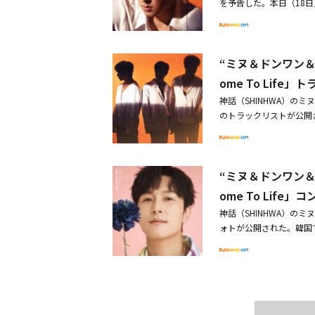
を予告した。本日（18日）
ビュー24年にしてグルー
K-POPアーティストの
ト第2弾が公開された。
ムで、これまでに見せた
った。それだけでなく、SE
的で圧倒的な魅力をアピ
活動を待ってきたファン
様なアーティストのアル
ックな姿から180度異な
公開曲「Tomorrow」
参加するなど、多様な実
“ミヌ＆ドンワン＆
ミニアルバム「Come To
間、ソウル蚕室（チャムシ
のパワーFM」のラジオ
日間、蚕室（チャムシル
ome To Life
待っていたファンたちと
Tubeなど、多様なプラ
月6日、1stミニアルバム
神話（SHINHWA）の
のトラックリストが公開され
タイトル曲「Flash」をはじ
が収録される。特に今回
トのポスターにはコンセ
“ミヌ＆ドンワン＆
トの一部がスポイラー（ネタ
録曲「Tomorrow」は
ome To Lif
午に正式公開される。神話
神話（SHINHWA）の
の単独コンサートを開催
ォトが公開された。韓国で
ュー24年にして披露す
メージを大胆に脱ぎ捨て
いる。特にコンセプトを
気を醸し出し、新曲に対
と、見る人々を一瞬にし