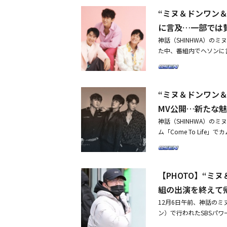
わたってファンと触れ合っ
切ない感性、曲全体に流
“ミヌ＆ドンワン
末コンサート「Come T
成させた。神話WDJは
し、長い間待ってきたフ
に言及…一部では
ァンと会うための準備に励ん
結成される前、2019
のデビュー25周年を記念
神話（SHINHWA）の
後、コンサートを開催で
た。
た中、番組内でヘソンに
が経ち、2022年「こ
ジオFM4U「正午の希
きる人同士で集まろうと
中で最も長寿そうなメン
いにファンに会った。神話WD
しい。普段から長寿料理
y」でスタートを切った
“ミヌ＆ドンワン＆
れ自粛中ということもあ
なステージを披露し、相
月6日、1stミニアルバム「
MV公開…新たな
コミュニケーションした
トップの振付師で、最近Mne
合うために努力し、ステ
神話（SHINHWA）の
ンが参加し、華やかなパ
い場所で音楽的にコミュ
ム「Come To Life」
に、ミヌと共に多数の神話
ってきたかのように、こ
ニアルバム「Come To
sh」からも分かるよう
をアピールした。ミヌの「Jus
帰還を知らせ、グローバルK-
る豊富な感情表現と、大
ンの「愛が来ない」「Wow 
は、長い間彼らのカムバ
られている。
La Vida」まで、多
【PHOTO】“ミ
エネルギーを吹き込むとい
ドルという特別なタイト
Body」「Guest」「
組の出演を終えて
韓国最長寿アイドルとい
ープ神話の活動の時とは
12月6日午前、神話の
振り返るセットリストで注目を集め
を多彩に収めたのが特徴だ
ン）で行われたSBSパワ
n」「Only One」「O
と共に多数の神話のアルバ
る。3人のユニット神話WD
披露し、ファンたちはメ