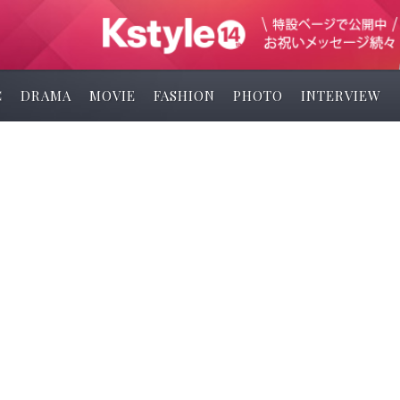
C
DRAMA
MOVIE
FASHION
PHOTO
INTERVIEW