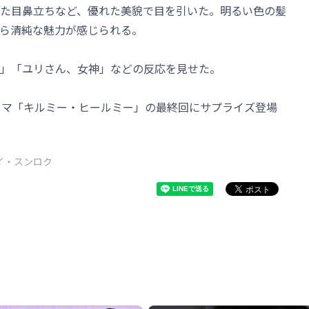
た目鼻立ちなど、優れた美貌で目を引いた。明るい色の髪
ら清純な魅力が感じられる。
」「ユリさん、女神」などの反応を見せた。
ラマ「キルミー・ヒールミー」の最終回にサプライズ登場
イ・スンロク