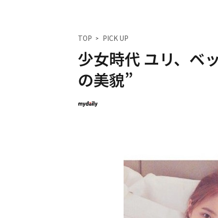
TOP
PICK UP
少女時代 ユリ、ベ
の美貌”