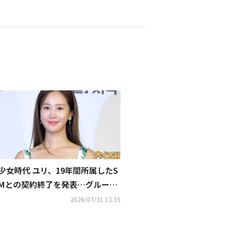
少女時代 ユリ、19年間所属したS
Mとの契約終了を発表…グループ
活動は継続へ（公式）
2026/07/31 13:35