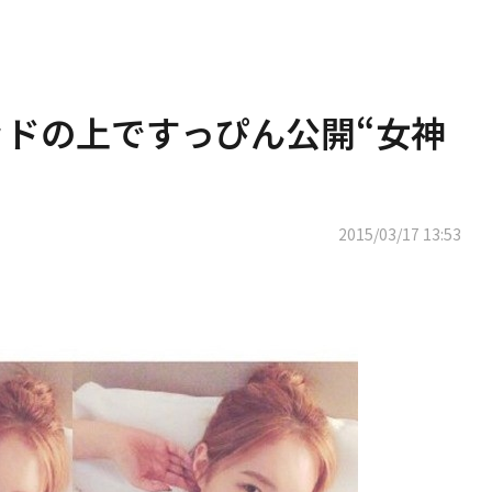
ッドの上ですっぴん公開“女神
2015/03/17 13:53