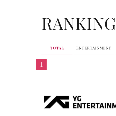
RANKIN
TOTAL
ENTERTAINMENT
1