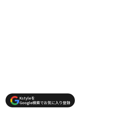
Kstyleを
Google検索でお気に入り登録