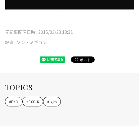
元記事配信日時 :
2015/03/23 18:31
記者 :
ソン・ミギョン
TOPICS
#
EXO
#
EXO-K
#
スホ