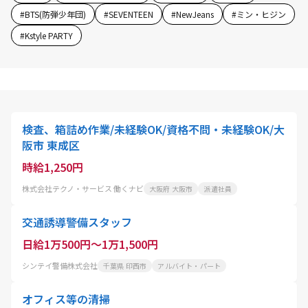
#
BTS(防弾少年団)
#
SEVENTEEN
#
NewJeans
#
ミン・ヒジン
#
Kstyle PARTY
検査、箱詰め作業/未経験OK/資格不問・未経験OK/大
阪市 東成区
時給1,250円
株式会社テクノ・サービス 働くナビ
大阪府 大阪市
派遣社員
交通誘導警備スタッフ
日給1万500円～1万1,500円
シンテイ警備株式会社
千葉県 印西市
アルバイト・パート
オフィス等の清掃