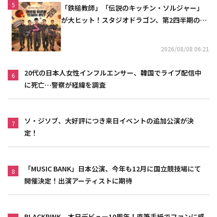
5
「鉄槌教師」「伝説のキッチン・ソルジャー」
が大ヒット！スタジオドラゴン、第2四半期の売
上高が黒字に
2026/08/08 06:21
20代の日本人女性インフルエンサー、韓国でライブ配信中
6
に死亡…警察が経緯を調査
ソ・ジソブ、大好評につき来日イベントの追加公演が決
7
定！
「MUSIC BANK」日本公演、今年も12月に国立競技場にて
8
開催決定！出演アーティストに期待
BLACKPINK、本日デビュー10周年！直筆手紙でファンに感