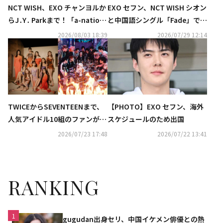
NCT WISH、EXO チャンヨルか
EXO セフン、NCT WISH シオン
らJ․Y․ Parkまで！「a-nation
と中国語シングル「Fade」でコ
2026」第1弾出演アーティスト
ラボ…本日リリース
2026/08/03 18:39
2026/07/29 12:14
発表
TWICEからSEVENTEENまで、
【PHOTO】EXO セフン、海外
人気アイドル10組のファンが熾
スケジュールのため出国
烈なバトル！新サバイバル番組
2026/07/23 17:48
2026/07/22 13:41
「ファンダムステージ」に注目
RANKING
1
gugudan出身セリ、中国イケメン俳優との熱