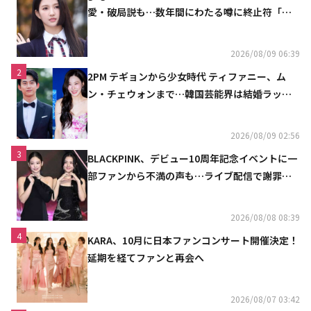
愛・破局説も…数年間にわたる噂に終止符「邪
魔しないで」
2026/08/09 06:39
2
2PM テギョンから少女時代 ティファニー、ム
ン・チェウォンまで…韓国芸能界は結婚ラッシ
ュ
2026/08/09 02:56
3
BLACKPINK、デビュー10周年記念イベントに一
部ファンから不満の声も…ライブ配信で謝罪
「コミュニケーション不足だった」
2026/08/08 08:39
4
KARA、10月に日本ファンコンサート開催決定！
延期を経てファンと再会へ
2026/08/07 03:42