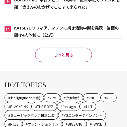
9
謝「皆さんのおかげでここまで来られた」
KATSEYE ソフィア、マノンに続き活動中断を発表…当面の
10
間は4人体制に（公式）
もっと見る
HOT TOPICS
#
セリ(gugudan出身)
#
2PM
#
少女時代
#
2NE1
#
NCT
#
BLACKPINK
#
THE BOYZ
#
fantagio
#
ILLIT
#
ミュージックバンク日本公演
#
YGエンターテインメント
#
RIIZE
#
ファン・ジョンミン
#
BIGBANG
#
TWICE